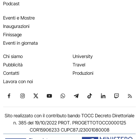
Podcast
Eventi e Mostre
Inaugurazioni
Finissage
Eventi in giornata
Chi siamo
University
Pubblicità
Travel
Contatti
Produzioni
Lavora con noi
Seguici su Facebook
Seguici su Instagram
Seguici su X
Seguici su YouTube
Seguici su WhatsApp
Seguici su Telegram
Seguici su TikTok
Seguici su Link
Seguici su
Segui
Sito realizzato con il contributo bando TOCC Decreto Direttoriale
n. 385 del 19/10/2022 PROT. PROGETTOTOCC0000125
COR15906233 CUPC87J23001080008