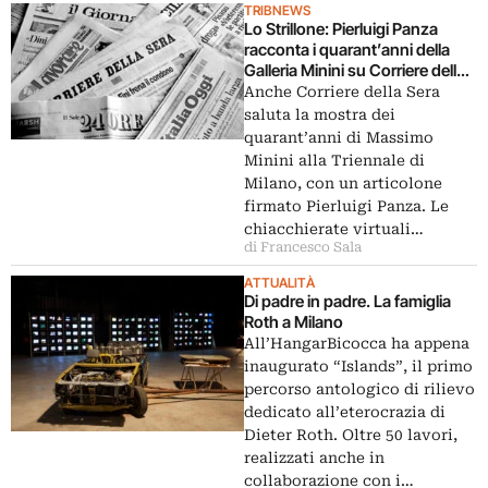
TRIBNEWS
Lo Strillone: Pierluigi Panza
racconta i quarant’anni della
Galleria Minini su Corriere della
Sera. E poi Pistoletto cineasta al
Anche Corriere della Sera
Festival di Roma, l’eternità
saluta la mostra dei
secondo Dieter Roth all’Hangar
quarant’anni di Massimo
Bicocca, le conferenze web del
Minini alla Triennale di
MAXXI partono da Nancy Brilli
Milano, con un articolone
firmato Pierluigi Panza. Le
chiacchierate virtuali…
di Francesco Sala
ATTUALITÀ
Di padre in padre. La famiglia
Roth a Milano
All’HangarBicocca ha appena
inaugurato “Islands”, il primo
percorso antologico di rilievo
dedicato all’eterocrazia di
Dieter Roth. Oltre 50 lavori,
realizzati anche in
collaborazione con i…