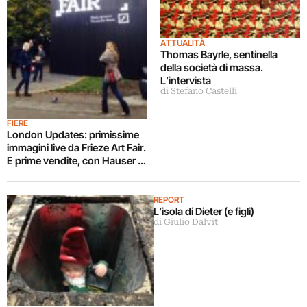
ATTUALITÀ
Thomas Bayrle, sentinella
della società di massa.
L’intervista
di Stefano Castelli
FIERE
London Updates: primissime
immagini live da Frieze Art Fair.
E prime vendite, con Hauser +
Wirth e Lehmann Maupin a
gonfie vele già alla preview
REPORT
L’isola di Dieter (e figli)
di Giulio Dalvit