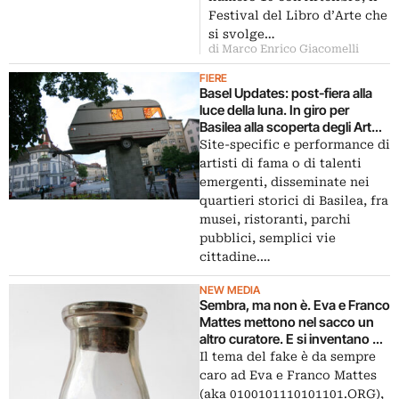
Festival del Libro d’Arte che
si svolge…
di Marco Enrico Giacomelli
FIERE
Basel Updates: post-fiera alla
luce della luna. In giro per
Basilea alla scoperta degli Art
Parcours, qui il fotoreport
Site-specific e performance di
artisti di fama o di talenti
emergenti, disseminate nei
quartieri storici di Basilea, fra
musei, ristoranti, parchi
pubblici, semplici vie
cittadine.…
NEW MEDIA
Sembra, ma non è. Eva e Franco
Mattes mettono nel sacco un
altro curatore. E si inventano un
credibilissimo Dieter Roth…
Il tema del fake è da sempre
caro ad Eva e Franco Mattes
(aka 0100101110101101.ORG),