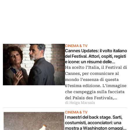
CINEMA & TV
Cannes Updates: il volto italiano
del Festival. Attori, ospiti, registi
e icone: un résumé delle
presenze nazionali, tra film in
Ha scelto l’Italia, il Festival di
concorso e sezioni parallele
Cannes, per comunicare al
mondo l’essenza di questa
67esima edizione. L’immagine
che campeggia sulla facciata
del Palais des Festivals,…
di Helga Marsala
CINEMA & TV
I maestri del back stage. Sarti,
costumisti, acconciatori: una
mostra a Washington omaggia