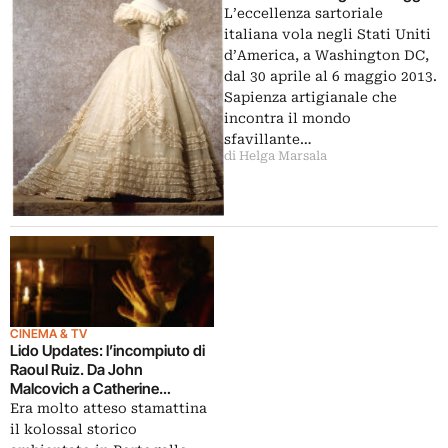
le mani esperte delle
L’eccellenza sartoriale
maestranze invisibili. Tutta
italiana vola negli Stati Uniti
l’eccellenza artigianale italiana
d’America, a Washington DC,
dal 30 aprile al 6 maggio 2013.
Sapienza artigianale che
incontra il mondo
sfavillante…
di Helga Marsala
CINEMA & TV
Lido Updates: l’incompiuto di
Raoul Ruiz. Da John
Malcovich a Catherine
Deneuve, non basta un cast
Era molto atteso stamattina
da capogiro a fare grande
il kolossal storico
Linhas de Wellington di Valeria