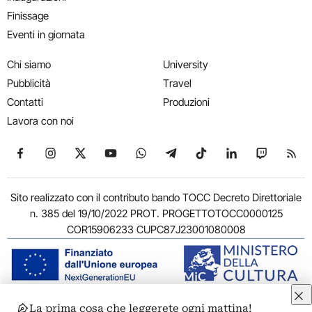
Finissage
Eventi in giornata
Chi siamo
University
Pubblicità
Travel
Contatti
Produzioni
Lavora con noi
Seguici su Facebook
Seguici su Instagram
Seguici su X
Seguici su YouTube
Seguici su WhatsApp
Seguici su Telegram
Seguici su TikTok
Seguici su Link
Seguici su
Segui
Sito realizzato con il contributo bando TOCC Decreto Direttoriale
n. 385 del 19/10/2022 PROT. PROGETTOTOCC0000125
COR15906233 CUPC87J23001080008
La prima cosa che leggerete ogni mattina!