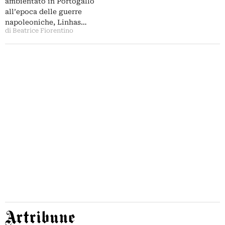
ambientato in Portogallo
Sarmiento …
all’epoca delle guerre
napoleoniche, Linhas…
di Beatrice Fiorentino
Artribune