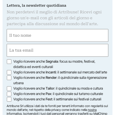
Lettera, la newsletter quotidiana
Non perdetevi il meglio di Artribune! Ricevi ogni
giorno un'e-mail con gli articoli del giorno e
partecipa alla discussione sul mondo dell'arte.
Nome
(Obbligatorio)
Nome
Email
(Obbligatorio)
Opzioni
Voglio ricevere anche
Segnala
: focus su mostre, festival,
didattica ed eventi culturali
Voglio ricevere anche
Incanti
: il settimanale sul mercato dell'arte
Voglio ricevere anche
Render
: il quindicinale sulla rigenerazione
urbana
Voglio ricevere anche
Tailor
: il quindicinale su moda e cultura
Voglio ricevere anche
Pax
: il quindicinale sul turismo culturale
Voglio ricevere anche
Fest
: il settimanale sui festival culturali
Artribune Srl utilizza i dati da te forniti per tenerti informato con regolarità sul
mondo dell'arte, nel rispetto della privacy come indicato nella
nostra
informativa
. Iscrivendoti i tuoi dati personali verranno trasferiti su MailChimp