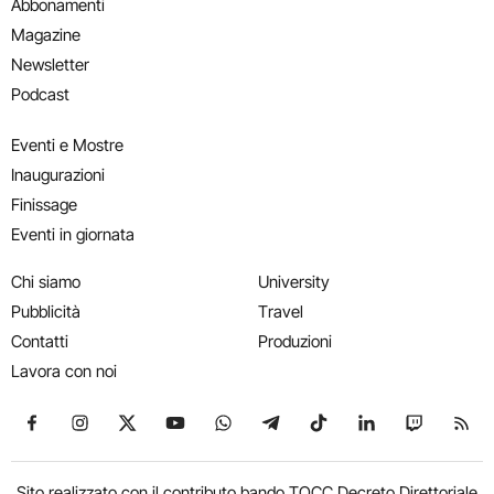
Abbonamenti
Magazine
Newsletter
Podcast
Eventi e Mostre
Inaugurazioni
Finissage
Eventi in giornata
Chi siamo
University
Pubblicità
Travel
Contatti
Produzioni
Lavora con noi
Seguici su Facebook
Seguici su Instagram
Seguici su X
Seguici su YouTube
Seguici su WhatsApp
Seguici su Telegram
Seguici su TikTok
Seguici su Link
Seguici su
Segui
Sito realizzato con il contributo bando TOCC Decreto Direttoriale