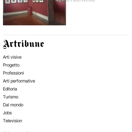
di Fabio Petrelli
mostra a Roma
Artribune
Arti visive
Progetto
Professioni
Arti performative
Editoria
Turismo
Dal mondo
Jobs
Television