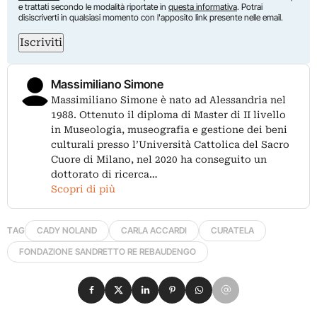
e trattati secondo le modalità riportate in
questa informativa
. Potrai
disiscriverti in qualsiasi momento con l'apposito link presente nelle email.
Iscriviti
Massimiliano Simone
Massimiliano Simone è nato ad Alessandria nel
1988. Ottenuto il diploma di Master di II livello
in Museologia, museografia e gestione dei beni
culturali presso l’Università Cattolica del Sacro
Cuore di Milano, nel 2020 ha conseguito un
dottorato di ricerca…
Scopri di più
TAG
CADY NOLAND
CARLA ACCARDI
CURATELA
FONDAZIONE SANDRETTO RE REBAUDENGO
Condividi su Facebook
Condividi su X
Condividi su LinkedIn
Condividi su Pinterest
Condividi su WhatsApp
Condividi su Email