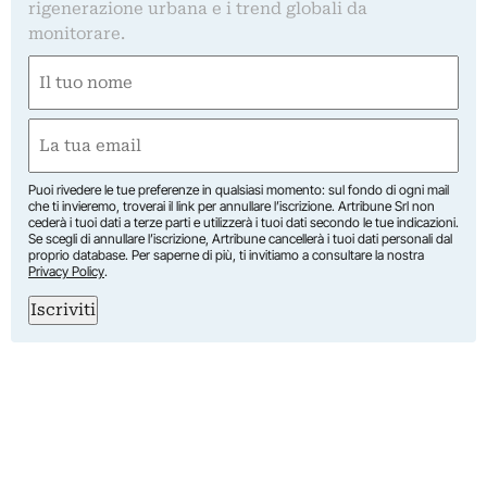
rigenerazione urbana e i trend globali da
monitorare.
Nome
(Obbligatorio)
Nome
Email
(Obbligatorio)
Puoi rivedere le tue preferenze in qualsiasi momento: sul fondo di ogni mail
che ti invieremo, troverai il link per annullare l’iscrizione. Artribune Srl non
cederà i tuoi dati a terze parti e utilizzerà i tuoi dati secondo le tue indicazioni.
Se scegli di annullare l’iscrizione, Artribune cancellerà i tuoi dati personali dal
proprio database. Per saperne di più, ti invitiamo a consultare la nostra
Privacy Policy
.
Iscriviti