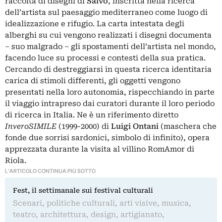
raccolta di disegni di
Salvo
, inscritta nella ricerca
dell’artista sul paesaggio mediterraneo come luogo di
idealizzazione e rifugio. La carta intestata degli
alberghi su cui vengono realizzati i disegni documenta
– suo malgrado – gli spostamenti dell’artista nel mondo,
facendo luce su processi e contesti della sua pratica.
Cercando di destreggiarsi in questa ricerca identitaria
carica di stimoli differenti, gli oggetti vengono
presentati nella loro autonomia, rispecchiando in parte
il viaggio intrapreso dai curatori durante il loro periodo
di ricerca in Italia. Ne è un riferimento diretto
InveroSIMILE
(1999-2000) di
Luigi Ontani
(maschera che
fonde due sorrisi sardonici, simbolo di infinito), opera
apprezzata durante la visita al villino RomAmor di
Riola.
L'ARTICOLO CONTINUA PIÙ SOTTO
Fest, il settimanale sui festival culturali
Scenari, politiche culturali, arti visive, musica,
teatro, architettura, design, artigianato,