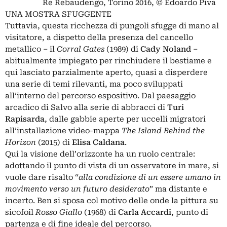
Re Rebaudengo, Torino 2016, © Edoardo Piva
UNA MOSTRA SFUGGENTE
Tuttavia, questa ricchezza di pungoli sfugge di mano al
visitatore, a dispetto della presenza del cancello
metallico – il
Corral Gates
(1989) di
Cady Noland
–
abitualmente impiegato per rinchiudere il bestiame e
qui lasciato parzialmente aperto, quasi a disperdere
una serie di temi rilevanti, ma poco sviluppati
all’interno del percorso espositivo. Dal paesaggio
arcadico di Salvo alla serie di abbracci di
Turi
Rapisarda
, dalle gabbie aperte per uccelli migratori
all’installazione video-mappa
The Island Behind the
Horizon
(2015) di
Elisa Caldana
.
Qui la visione dell’orizzonte ha un ruolo centrale:
adottando il punto di vista di un osservatore in mare, si
vuole dare risalto “
alla condizione di un essere umano in
movimento verso un futuro desiderato
” ma distante e
incerto. Ben si sposa col motivo delle onde la pittura su
sicofoil
Rosso Giallo
(1968) di
Carla Accardi
, punto di
partenza e di fine ideale del percorso.