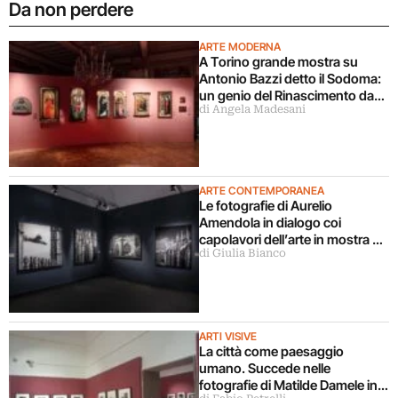
Da non perdere
ARTE MODERNA
A Torino grande mostra su
Antonio Bazzi detto il Sodoma:
un genio del Rinascimento da
di Angela Madesani
scoprire
ARTE CONTEMPORANEA
Le fotografie di Aurelio
Amendola in dialogo coi
capolavori dell’arte in mostra a
di Giulia Bianco
Milano
ARTI VISIVE
La città come paesaggio
umano. Succede nelle
fotografie di Matilde Damele in