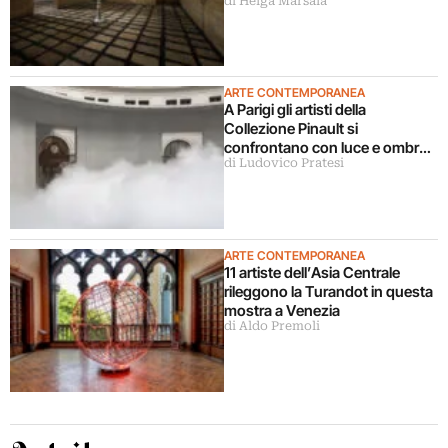
di Helga Marsala
ARTE CONTEMPORANEA
A Parigi gli artisti della
Collezione Pinault si
confrontano con luce e ombra
di Ludovico Pratesi
in una grande mostra
ARTE CONTEMPORANEA
11 artiste dell’Asia Centrale
rileggono la Turandot in questa
mostra a Venezia
di Aldo Premoli