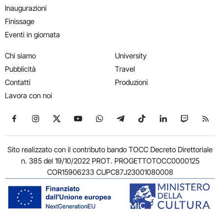
Inaugurazioni
Finissage
Eventi in giornata
Chi siamo
University
Pubblicità
Travel
Contatti
Produzioni
Lavora con noi
Seguici su Facebook
Seguici su Instagram
Seguici su X
Seguici su YouTube
Seguici su WhatsApp
Seguici su Telegram
Seguici su TikTok
Seguici su Link
Seguici su
Segui
Sito realizzato con il contributo bando TOCC Decreto Direttoriale
n. 385 del 19/10/2022 PROT. PROGETTOTOCC0000125
COR15906233 CUPC87J23001080008