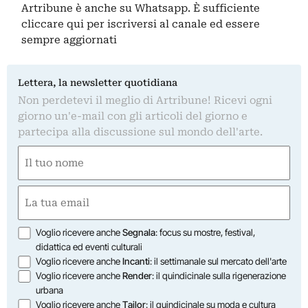
Artribune è anche su Whatsapp. È sufficiente
cliccare qui
per iscriversi al canale ed essere
sempre aggiornati
Lettera, la newsletter quotidiana
Non perdetevi il meglio di Artribune! Ricevi ogni
giorno un'e-mail con gli articoli del giorno e
partecipa alla discussione sul mondo dell'arte.
Nome
(Required)
First
Email
(Required)
Opzioni
Voglio ricevere anche
Segnala
: focus su mostre, festival,
didattica ed eventi culturali
Voglio ricevere anche
Incanti
: il settimanale sul mercato dell'arte
Voglio ricevere anche
Render
: il quindicinale sulla rigenerazione
urbana
Voglio ricevere anche
Tailor
: il quindicinale su moda e cultura