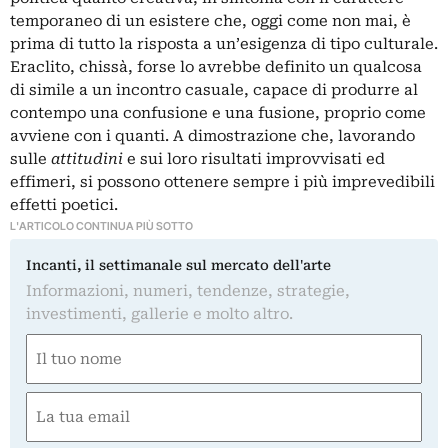
temporaneo di un esistere che, oggi come non mai, è
prima di tutto la risposta a un’esigenza di tipo culturale.
Eraclito, chissà, forse lo avrebbe definito un qualcosa
di simile a un incontro casuale, capace di produrre al
contempo una confusione e una fusione, proprio come
avviene con i quanti. A dimostrazione che, lavorando
sulle
attitudini
e sui loro risultati improvvisati ed
effimeri, si possono ottenere sempre i più imprevedibili
effetti poetici.
L'ARTICOLO CONTINUA PIÙ SOTTO
Incanti, il settimanale sul mercato dell'arte
Informazioni, numeri, tendenze, strategie,
investimenti, gallerie e molto altro.
Nome
(Required)
First
Email
(Required)