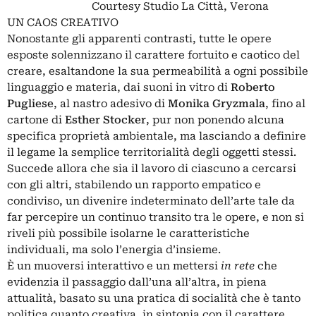
Courtesy Studio La Città, Verona
UN CAOS CREATIVO
Nonostante gli apparenti contrasti, tutte le opere
esposte solennizzano il carattere fortuito e caotico del
creare, esaltandone la sua permeabilità a ogni possibile
linguaggio e materia, dai suoni in vitro di
Roberto
Pugliese
, al nastro adesivo di
Monika Gryzmala
, fino al
cartone di
Esther
Stocker
, pur non ponendo alcuna
specifica proprietà ambientale, ma lasciando a definire
il legame la semplice territorialità degli oggetti stessi.
Succede allora che sia il lavoro di ciascuno a cercarsi
con gli altri, stabilendo un rapporto empatico e
condiviso, un divenire indeterminato dell’arte tale da
far percepire un continuo transito tra le opere, e non si
riveli più possibile isolarne le caratteristiche
individuali, ma solo l’energia d’insieme.
È un muoversi interattivo e un mettersi
in rete
che
evidenzia il passaggio dall’una all’altra, in piena
attualità, basato su una pratica di socialità che è tanto
politica quanto creativa, in sintonia con il carattere