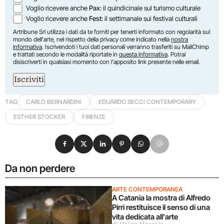
Voglio ricevere anche
Pax
: il quindicinale sul turismo culturale
Voglio ricevere anche
Fest
: il settimanale sui festival culturali
Artribune Srl utilizza i dati da te forniti per tenerti informato con regolarità sul
mondo dell'arte, nel rispetto della privacy come indicato nella
nostra
informativa
. Iscrivendoti i tuoi dati personali verranno trasferiti su MailChimp
e trattati secondo le modalità riportate in
questa informativa
. Potrai
disiscriverti in qualsiasi momento con l'apposito link presente nelle email.
Iscriviti
TAG
CARLO BERNARDINI
EDUARDO SECCI CONTEMPORARY
ESTHER STOCKER
FIRENZE
Condividi su Facebook
Condividi su X
Condividi su LinkedIn
Condividi su Pinterest
Condividi su WhatsApp
Condividi su Email
Da non perdere
ARTE CONTEMPORANEA
A Catania la mostra di Alfredo
Pirri restituisce il senso di una
vita dedicata all’arte