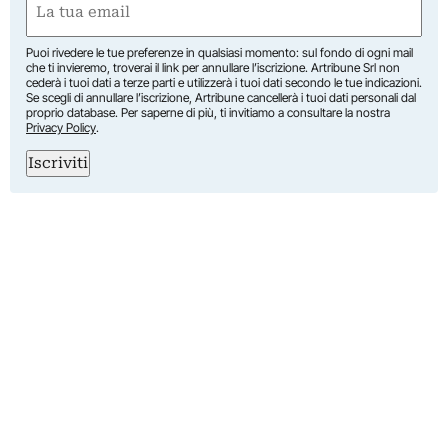
(Required)
Puoi rivedere le tue preferenze in qualsiasi momento: sul fondo di ogni mail
che ti invieremo, troverai il link per annullare l’iscrizione. Artribune Srl non
cederà i tuoi dati a terze parti e utilizzerà i tuoi dati secondo le tue indicazioni.
Se scegli di annullare l’iscrizione, Artribune cancellerà i tuoi dati personali dal
proprio database. Per saperne di più, ti invitiamo a consultare la nostra
Privacy Policy
.
Iscriviti