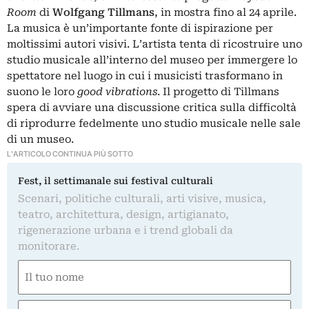
Room
di
Wolfgang Tillmans
, in mostra fino al 24 aprile.
La musica è un’importante fonte di ispirazione per
moltissimi autori visivi. L’artista tenta di ricostruire uno
studio musicale all’interno del museo per immergere lo
spettatore nel luogo in cui i musicisti trasformano in
suono le loro
good vibrations
. Il progetto di Tillmans
spera di avviare una discussione critica sulla difficoltà
di riprodurre fedelmente uno studio musicale nelle sale
di un museo.
L'ARTICOLO CONTINUA PIÙ SOTTO
Fest, il settimanale sui festival culturali
Scenari, politiche culturali, arti visive, musica,
teatro, architettura, design, artigianato,
rigenerazione urbana e i trend globali da
monitorare.
Nome
(Required)
First
Email