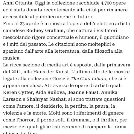
Anni Ottanta. Oggi la collezione racchiude 4.700 opere
ed è stata donata recentemente alla città per rimanere
accessibile al pubblico anche in futuro.
Fino al 23 aprile è in mostra l’opera dell’eclettico artista
canadese
Rodney Graham
, che cattura i visitatori
mescolando rigore concettuale e humour, il quotidiano
e i miti del passato. Le citazioni sono molteplici e
spaziano dall’arte alla letteratura, dalla filosofia alla
musica.
La ricca sezione di media art è esposta, dalla primavera
del 2011, alla Haus der Kunst. L’ultimo atto delle mostre
legate alla collezione Goetz è
The Cold Libido
, che si è
appena conclusa. Attraverso le opere di artisti quali
Keren Cytter
,
Aïda Ruilova
,
Jeanne Faust
,
Annika
Larsson
e
Shahryar Nashat
, si sono trattate questioni
come l’amore, il desiderio, la perdita, la paura, la
violenza e la morte. Molti sono i riferimenti di genere
come l’horror, il porno soft, il dramma, o il thriller, per
mezzo dei quali gli artisti cercano di rompere la forma
chiusa del film.