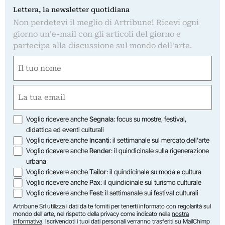
Lettera, la newsletter quotidiana
Non perdetevi il meglio di Artribune! Ricevi ogni
giorno un'e-mail con gli articoli del giorno e
partecipa alla discussione sul mondo dell'arte.
Nome
(Required)
First
Email
(Required)
Opzioni
Voglio ricevere anche
Segnala
: focus su mostre, festival,
didattica ed eventi culturali
Voglio ricevere anche
Incanti
: il settimanale sul mercato dell'arte
Voglio ricevere anche
Render
: il quindicinale sulla rigenerazione
urbana
Voglio ricevere anche
Tailor
: il quindicinale su moda e cultura
Voglio ricevere anche
Pax
: il quindicinale sul turismo culturale
Voglio ricevere anche
Fest
: il settimanale sui festival culturali
Artribune Srl utilizza i dati da te forniti per tenerti informato con regolarità sul
mondo dell'arte, nel rispetto della privacy come indicato nella
nostra
informativa
. Iscrivendoti i tuoi dati personali verranno trasferiti su MailChimp