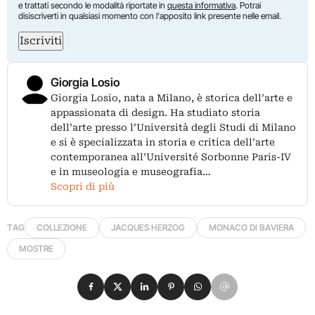
e trattati secondo le modalità riportate in
questa informativa
. Potrai
disiscriverti in qualsiasi momento con l'apposito link presente nelle email.
Iscriviti
Giorgia Losio
Giorgia Losio, nata a Milano, è storica dell’arte e
appassionata di design. Ha studiato storia
dell’arte presso l’Università degli Studi di Milano
e si è specializzata in storia e critica dell’arte
contemporanea all’Université Sorbonne Paris-IV
e in museologia e museografia…
Scopri di più
TAG
COLLEZIONE
JACQUES HERZOG
MONACO DI BAVIERA
MOSTRE
Condividi su Facebook
Condividi su X
Condividi su LinkedIn
Condividi su Pinterest
Condividi su WhatsApp
Condividi su Email