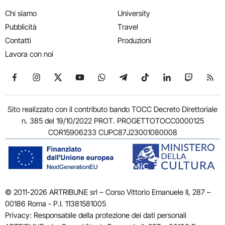
Chi siamo
University
Pubblicità
Travel
Contatti
Produzioni
Lavora con noi
Seguici su Facebook
Seguici su Instagram
Seguici su X
Seguici su YouTube
Seguici su WhatsApp
Seguici su Telegram
Seguici su TikTok
Seguici su Link
Seguici su
Segui
Sito realizzato con il contributo bando TOCC Decreto Direttoriale
n. 385 del 19/10/2022 PROT. PROGETTOTOCC0000125
COR15906233 CUPC87J23001080008
© 2011-2026 ARTRIBUNE srl – Corso Vittorio Emanuele II, 287 –
00186 Roma - P.I. 11381581005
Privacy: Responsabile della protezione dei dati personali