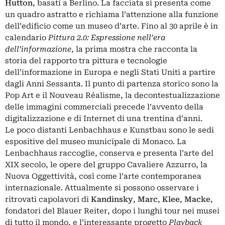
Hutton
, basati a Berlino. La facciata si presenta come
un quadro astratto e richiama l’attenzione alla funzione
dell’edificio come un museo d’arte. Fino al 30 aprile è in
calendario
Pittura 2.0: Espressione nell’era
dell’informazione
, la prima mostra che racconta la
storia del rapporto tra pittura e tecnologie
dell’informazione in Europa e negli Stati Uniti a partire
dagli Anni Sessanta. Il punto di partenza storico sono la
Pop Art e il Nouveau Réalisme, la decontestualizzazione
delle immagini commerciali precede l’avvento della
digitalizzazione e di Internet di una trentina d’anni.
Le poco distanti Lenbachhaus e Kunstbau sono le sedi
espositive del museo municipale di Monaco. La
Lenbachhaus raccoglie, conserva e presenta l’arte del
XIX secolo, le opere del gruppo Cavaliere Azzurro, la
Nuova Oggettività, così come l’arte contemporanea
internazionale. Attualmente si possono osservare i
ritrovati capolavori di
Kandinsky
,
Marc
,
Klee
,
Macke
,
fondatori del Blauer Reiter, dopo i lunghi tour nei musei
di tutto il mondo, e l’interessante progetto
Playback