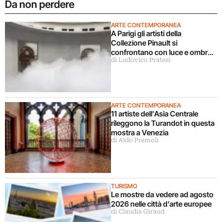
Da non perdere
ARTE CONTEMPORANEA
A Parigi gli artisti della
Collezione Pinault si
confrontano con luce e ombra
di Ludovico Pratesi
in una grande mostra
ARTE CONTEMPORANEA
11 artiste dell’Asia Centrale
rileggono la Turandot in questa
mostra a Venezia
di Aldo Premoli
TURISMO
Le mostre da vedere ad agosto
2026 nelle città d’arte europee
di Claudia Giraud