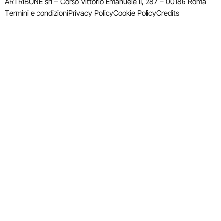
ARTRIBUNE srl – Corso Vittorio Emanuele II, 287 – 00186 Roma
Termini e condizioni
Privacy Policy
Cookie Policy
Credits