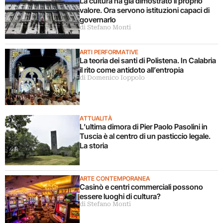
La cultura ha già dimostrato il proprio
valore. Ora servono istituzioni capaci di
governarlo
di Stefano Monti
ARTI PERFORMATIVE
La teoria dei santi di Polistena. In Calabria
il rito come antidoto all’entropia
di Domenico Ioppolo
ATTUALITÀ
L’ultima dimora di Pier Paolo Pasolini in
Tuscia è al centro di un pasticcio legale.
La storia
ARTE CONTEMPORANEA
Casinò e centri commerciali possono
essere luoghi di cultura?
di Stefano Monti