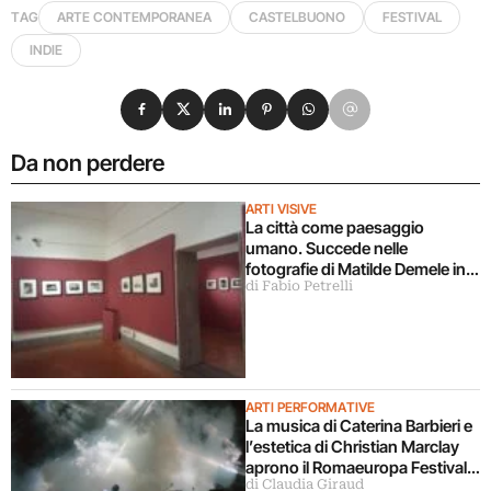
TAG
ARTE CONTEMPORANEA
CASTELBUONO
FESTIVAL
INDIE
Condividi su Facebook
Condividi su X
Condividi su LinkedIn
Condividi su Pinterest
Condividi su WhatsApp
Condividi su Email
Da non perdere
ARTI VISIVE
La città come paesaggio
umano. Succede nelle
fotografie di Matilde Demele in
di Fabio Petrelli
mostra a Roma
ARTI PERFORMATIVE
La musica di Caterina Barbieri e
l’estetica di Christian Marclay
aprono il Romaeuropa Festival
di Claudia Giraud
2026