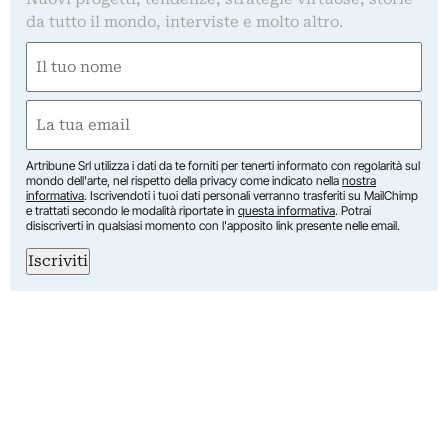
da tutto il mondo, interviste e molto altro.
Nome
(Obbligatorio)
Nome
Email
(Obbligatorio)
Artribune Srl utilizza i dati da te forniti per tenerti informato con regolarità sul
mondo dell'arte, nel rispetto della privacy come indicato nella
nostra
informativa
. Iscrivendoti i tuoi dati personali verranno trasferiti su MailChimp
e trattati secondo le modalità riportate in
questa informativa
. Potrai
disiscriverti in qualsiasi momento con l'apposito link presente nelle email.
Iscriviti