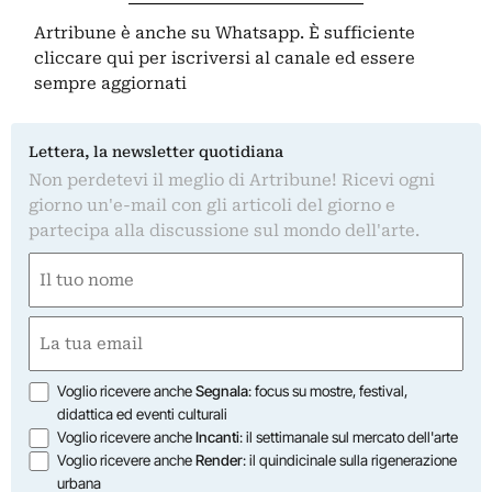
Artribune è anche su Whatsapp. È sufficiente
cliccare qui
per iscriversi al canale ed essere
sempre aggiornati
Lettera, la newsletter quotidiana
Non perdetevi il meglio di Artribune! Ricevi ogni
giorno un'e-mail con gli articoli del giorno e
partecipa alla discussione sul mondo dell'arte.
Nome
(Obbligatorio)
Nome
Email
(Obbligatorio)
Opzioni
Voglio ricevere anche
Segnala
: focus su mostre, festival,
didattica ed eventi culturali
Voglio ricevere anche
Incanti
: il settimanale sul mercato dell'arte
Voglio ricevere anche
Render
: il quindicinale sulla rigenerazione
urbana