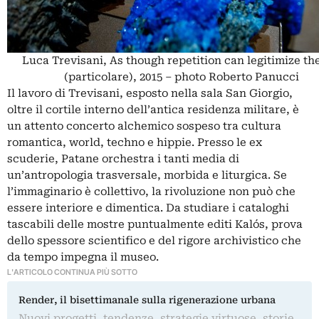
Luca Trevisani, As though repetition can legitimize th
(particolare), 2015 – photo Roberto Panucci
Il lavoro di Trevisani, esposto nella sala San Giorgio,
oltre il cortile interno dell’antica residenza militare, è
un attento concerto alchemico sospeso tra cultura
romantica, world, techno e hippie. Presso le ex
scuderie, Patane orchestra i tanti media di
un’antropologia trasversale, morbida e liturgica. Se
l’immaginario è collettivo, la rivoluzione non può che
essere interiore e dimentica. Da studiare i cataloghi
tascabili delle mostre puntualmente editi Kalós, prova
dello spessore scientifico e del rigore archivistico che
da tempo impegna il museo.
L'ARTICOLO CONTINUA PIÙ SOTTO
Render, il bisettimanale sulla rigenerazione urbana
Nuovi progetti, tendenze, strategie virtuose, storie