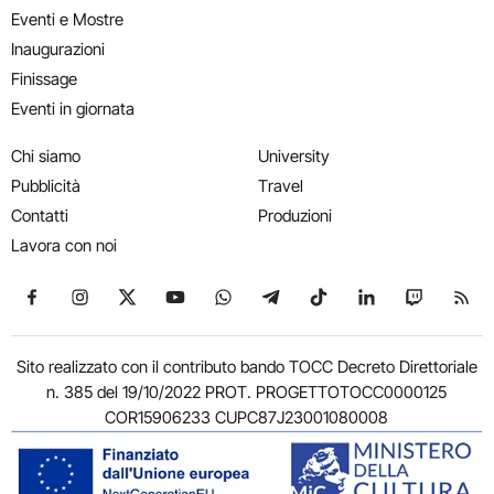
Eventi e Mostre
Inaugurazioni
Finissage
Eventi in giornata
Chi siamo
University
Pubblicità
Travel
Contatti
Produzioni
Lavora con noi
Seguici su Facebook
Seguici su Instagram
Seguici su X
Seguici su YouTube
Seguici su WhatsApp
Seguici su Telegram
Seguici su TikTok
Seguici su Link
Seguici su
Segui
Sito realizzato con il contributo bando TOCC Decreto Direttoriale
n. 385 del 19/10/2022 PROT. PROGETTOTOCC0000125
COR15906233 CUPC87J23001080008