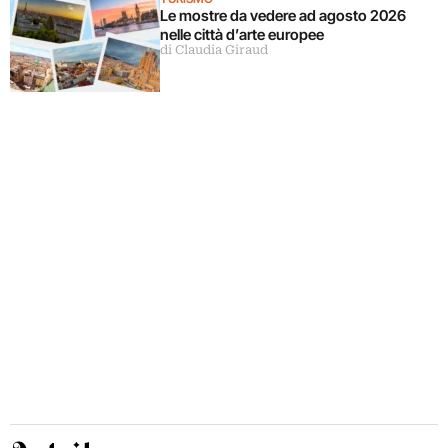
Le mostre da vedere ad agosto 2026
nelle città d’arte europee
di Claudia Giraud