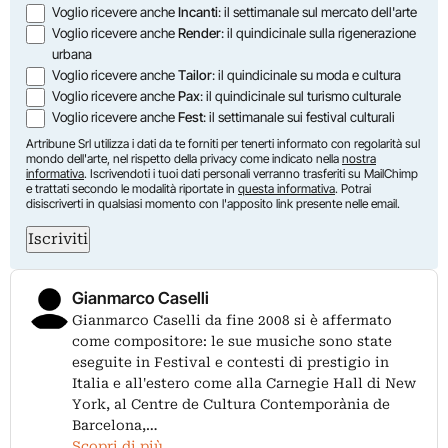
Voglio ricevere anche
Incanti
: il settimanale sul mercato dell'arte
Voglio ricevere anche
Render
: il quindicinale sulla rigenerazione
urbana
Voglio ricevere anche
Tailor
: il quindicinale su moda e cultura
Voglio ricevere anche
Pax
: il quindicinale sul turismo culturale
Voglio ricevere anche
Fest
: il settimanale sui festival culturali
Artribune Srl utilizza i dati da te forniti per tenerti informato con regolarità sul
mondo dell'arte, nel rispetto della privacy come indicato nella
nostra
informativa
. Iscrivendoti i tuoi dati personali verranno trasferiti su MailChimp
e trattati secondo le modalità riportate in
questa informativa
. Potrai
disiscriverti in qualsiasi momento con l'apposito link presente nelle email.
Iscriviti
Gianmarco Caselli
Gianmarco Caselli da fine 2008 si è affermato
come compositore: le sue musiche sono state
eseguite in Festival e contesti di prestigio in
Italia e all'estero come alla Carnegie Hall di New
York, al Centre de Cultura Contemporània de
Barcelona,…
Scopri di più