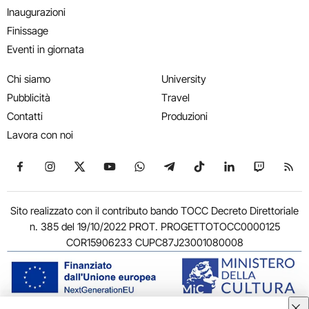
Inaugurazioni
Finissage
Eventi in giornata
Chi siamo
University
Pubblicità
Travel
Contatti
Produzioni
Lavora con noi
Seguici su Facebook
Seguici su Instagram
Seguici su X
Seguici su YouTube
Seguici su WhatsApp
Seguici su Telegram
Seguici su TikTok
Seguici su Link
Seguici su
Segui
Sito realizzato con il contributo bando TOCC Decreto Direttoriale
n. 385 del 19/10/2022 PROT. PROGETTOTOCC0000125
COR15906233 CUPC87J23001080008