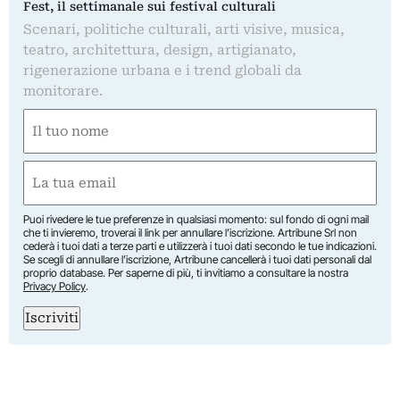
Fest, il settimanale sui festival culturali
Scenari, politiche culturali, arti visive, musica,
teatro, architettura, design, artigianato,
rigenerazione urbana e i trend globali da
monitorare.
Nome
(Required)
First
Email
(Required)
Puoi rivedere le tue preferenze in qualsiasi momento: sul fondo di ogni mail
che ti invieremo, troverai il link per annullare l’iscrizione. Artribune Srl non
cederà i tuoi dati a terze parti e utilizzerà i tuoi dati secondo le tue indicazioni.
Se scegli di annullare l’iscrizione, Artribune cancellerà i tuoi dati personali dal
proprio database. Per saperne di più, ti invitiamo a consultare la nostra
Privacy Policy
.
Iscriviti