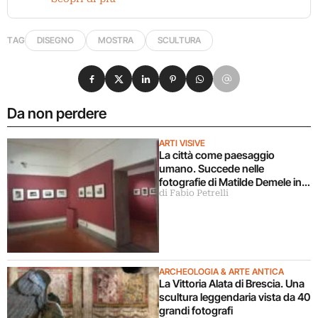
TAG
DISEGNO
MOSTRA
SCULTURA
Condividi su Facebook
Condividi su X
Condividi su LinkedIn
Condividi su Pinterest
Condividi su WhatsApp
Condividi su Email
Da non perdere
ARTI VISIVE
La città come paesaggio
umano. Succede nelle
fotografie di Matilde Demele in
di Fabio Petrelli
mostra a Roma
ARCHEOLOGIA & ARTE ANTICA
La Vittoria Alata di Brescia. Una
scultura leggendaria vista da 40
grandi fotografi