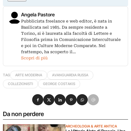
Angela Pastore
Pubblicista freelance e web editor, è nata in
Basilicata nel 1985. Da sempre residente a
Torino, si è laureata alla facoltà di Lettere e
Filosofia prima in Comunicazione Interculturale
e poi in Culture Moderne Comparate. Nel
frattempo, ha scoperto il…
Scopri di più
TAG
ARTE MODERNA
AVANGUARDIA RUSSA
COLLEZIONISTI
GEORGE COSTAKIS
Condividi su Facebook
Condividi su X
Condividi su LinkedIn
Condividi su Pinterest
Condividi su WhatsApp
Condividi su Email
Da non perdere
ARCHEOLOGIA & ARTE ANTICA