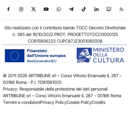
Seguici su Facebook
Seguici su Instagram
Seguici su X
Seguici su YouTube
Seguici su WhatsApp
Seguici su Telegram
Seguici su TikTok
Seguici su Link
Seguici su
Segui
Sito realizzato con il contributo bando TOCC Decreto Direttoriale
n. 385 del 19/10/2022 PROT. PROGETTOTOCC0000125
COR15906233 CUPC87J23001080008
© 2011-2026 ARTRIBUNE srl – Corso Vittorio Emanuele II, 287 –
00186 Roma - P.I. 11381581005
Privacy: Responsabile della protezione dei dati personali
ARTRIBUNE srl – Corso Vittorio Emanuele II, 287 – 00186 Roma
Termini e condizioni
Privacy Policy
Cookie Policy
Credits