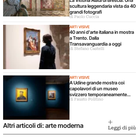
La Vittoria Alata di Brescia. Una
scultura leggendaria vista da 40
grandi fotografi
di Paolo Cuccia
ARTI VISIVE
40 anni d’arte italiana in mostra
a Trento. Dalla
Transavanguardia a oggi
di Stefano Castelli
ARTI VISIVE
A Udine grande mostra coi
capolavori di un museo
svizzero temporaneamente
di Fausto Politino
chiuso
Altri articoli di: arte moderna
Leggi di più