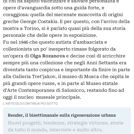
di chi ha saputo valorizzare e salvare personalità e
opere d’avanguardia sotto una guida forte, e
coraggiosa: quella del mecenate moscovita di origini
greche George Costakis. E per questo, con l’arrivo della
mostra a Torino, si è parlato quasi più della sua storia
personale che delle opere in esposizione.
Fu nel 1946 che questo autista d’ambasciata e
collezionista un po’ inesperto rimase folgorato da
un’opera di
Olga Rozanova
e decise così di arricchire
sempre più una collezione che negli Anni Settanta era
diventata tanto cospicua e importante da finire in parte
alla Galleria Tret’jakov, il museo di Mosca che ospita le
più grandi opere russe, e in parte al Museo statale
d’Arte Contemporanea di Salonicco, restando fino ad
oggi il nucleo museale principale.
L'ARTICOLO CONTINUA PIÙ SOTTO
Render, il bisettimanale sulla rigenerazione urbana
Nuovi progetti, tendenze, strategie virtuose, storie
da tutto il mondo, interviste e molto altro.