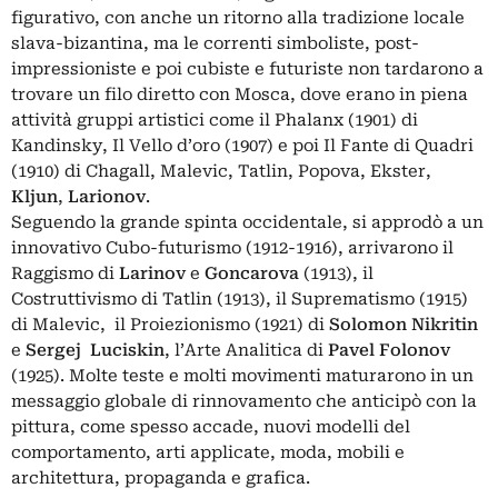
figurativo, con anche un ritorno alla tradizione locale
slava-bizantina, ma le correnti simboliste, post-
impressioniste e poi cubiste e futuriste non tardarono a
trovare un filo diretto con Mosca, dove erano in piena
attività gruppi artistici come il Phalanx (1901) di
Kandinsky, Il Vello d’oro (1907) e poi Il Fante di Quadri
(1910) di Chagall, Malevic, Tatlin, Popova, Ekster,
Kljun
,
Larionov
.
Seguendo la grande spinta occidentale, si approdò a un
innovativo Cubo-futurismo (1912-1916), arrivarono il
Raggismo di
Larinov
e
Goncarova
(1913), il
Costruttivismo di Tatlin (1913), il Suprematismo (1915)
di Malevic, il Proiezionismo (1921) di
Solomon Nikritin
e
Sergej Luci
skin
, l’Arte Analitica di
Pavel Folonov
(1925). Molte teste e molti movimenti maturarono in un
messaggio globale di rinnovamento che anticipò con la
pittura, come spesso accade, nuovi modelli del
comportamento, arti applicate, moda, mobili e
architettura, propaganda e grafica.