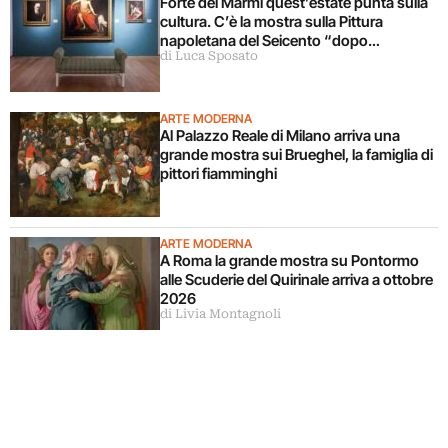
Forte dei Marmi quest’estate punta sulla
cultura. C’è la mostra sulla Pittura
napoletana del Seicento “dopo
di Luca Sposato
Caravaggio”
ARTE MODERNA
Al Palazzo Reale di Milano arriva una
grande mostra sui Brueghel, la famiglia di
pittori fiamminghi
ARTE MODERNA
A Roma la grande mostra su Pontormo
alle Scuderie del Quirinale arriva a ottobre
2026
di Livia Montagnoli