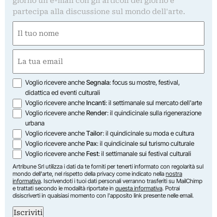
giorno un'e-mail con gli articoli del giorno e
partecipa alla discussione sul mondo dell'arte.
Nome
(Obbligatorio)
Nome
Email
(Obbligatorio)
Opzioni
Voglio ricevere anche
Segnala
: focus su mostre, festival,
didattica ed eventi culturali
Voglio ricevere anche
Incanti
: il settimanale sul mercato dell'arte
Voglio ricevere anche
Render
: il quindicinale sulla rigenerazione
urbana
Voglio ricevere anche
Tailor
: il quindicinale su moda e cultura
Voglio ricevere anche
Pax
: il quindicinale sul turismo culturale
Voglio ricevere anche
Fest
: il settimanale sui festival culturali
Artribune Srl utilizza i dati da te forniti per tenerti informato con regolarità sul
mondo dell'arte, nel rispetto della privacy come indicato nella
nostra
informativa
. Iscrivendoti i tuoi dati personali verranno trasferiti su MailChimp
e trattati secondo le modalità riportate in
questa informativa
. Potrai
disiscriverti in qualsiasi momento con l'apposito link presente nelle email.
Iscriviti