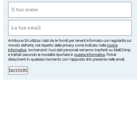
Nome
(Obbligatorio)
Nome
Email
(Obbligatorio)
Artribune Srl utilizza i dati da te forniti per tenerti informato con regolarità sul
mondo dell'arte, nel rispetto della privacy come indicato nella
nostra
informativa
. Iscrivendoti i tuoi dati personali verranno trasferiti su MailChimp
e trattati secondo le modalità riportate in
questa informativa
. Potrai
disiscriverti in qualsiasi momento con l'apposito link presente nelle email.
Iscriviti