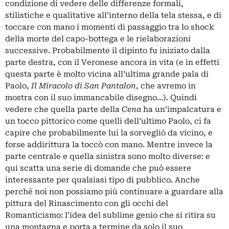
condizione di vedere delle differenze formali,
stilistiche e qualitative all’interno della tela stessa, e di
toccare con mano i momenti di passaggio tra lo shock
della morte del capo-bottega e le rielaborazioni
successive. Probabilmente il dipinto fu iniziato dalla
parte destra, con il Veronese ancora in vita (e in effetti
questa parte è molto vicina all’ultima grande pala di
Paolo,
Il Miracolo di San Pantalon
, che avremo in
mostra con il suo immancabile disegno…). Quindi
vedere che quella parte della
Cena
ha un’impalcatura e
un tocco pittorico come quelli dell’ultimo Paolo, ci fa
capire che probabilmente lui la sorvegliò da vicino, e
forse addirittura la toccò con mano. Mentre invece la
parte centrale e quella sinistra sono molto diverse: e
qui scatta una serie di domande che può essere
interessante per qualsiasi tipo di pubblico. Anche
perché noi non possiamo più continuare a guardare alla
pittura del Rinascimento con gli occhi del
Romanticismo: l’idea del sublime genio che si ritira su
una montagna e porta a termine da solo il suo