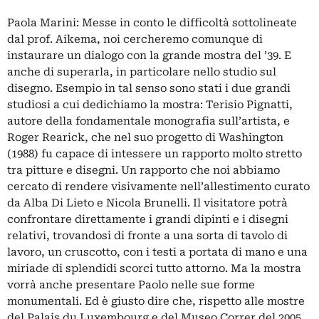
Paola Marini: Messe in conto le difficoltà sottolineate
dal prof. Aikema, noi cercheremo comunque di
instaurare un dialogo con la grande mostra del ’39. E
anche di superarla, in particolare nello studio sul
disegno. Esempio in tal senso sono stati i due grandi
studiosi a cui dedichiamo la mostra: Terisio Pignatti,
autore della fondamentale monografia sull’artista, e
Roger Rearick, che nel suo progetto di Washington
(1988) fu capace di intessere un rapporto molto stretto
tra pitture e disegni. Un rapporto che noi abbiamo
cercato di rendere visivamente nell’allestimento curato
da Alba Di Lieto e Nicola Brunelli. Il visitatore potrà
confrontare direttamente i grandi dipinti e i disegni
relativi, trovandosi di fronte a una sorta di tavolo di
lavoro, un cruscotto, con i testi a portata di mano e una
miriade di splendidi scorci tutto attorno. Ma la mostra
vorrà anche presentare Paolo nelle sue forme
monumentali. Ed è giusto dire che, rispetto alle mostre
del Palais du Luxembourg e del Museo Correr del 2005,