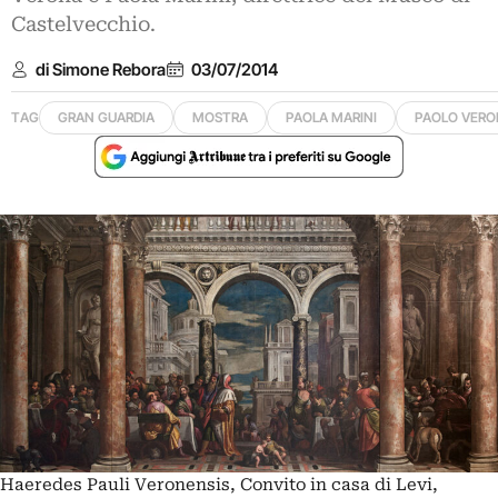
Castelvecchio.
di Simone Rebora
03/07/2014
TAG
GRAN GUARDIA
MOSTRA
PAOLA MARINI
PAOLO VERO
Haeredes Pauli Veronensis, Convito in casa di Levi,