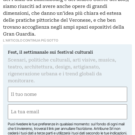
siamo riusciti ad avere anche opere di grandi
dimensioni, che danno un’idea più chiara ed estesa
delle pratiche pittoriche del Veronese, e che ben
trovano accoglienza negli ampi spazi espositivi della
Gran Guardia.
L'ARTICOLO CONTINUA PIÙ SOTTO
Fest, il settimanale sui festival culturali
Scenari, politiche culturali, arti visive, musica,
teatro, architettura, design, artigianato,
rigenerazione urbana e i trend globali da
monitorare.
Nome
(Obbligatorio)
Nome
Email
(Obbligatorio)
Puoi rivedere le tue preferenze in qualsiasi momento: sul fondo di ogni mail
che ti invieremo, troverai il link per annullare l’iscrizione. Artribune Srl non
cederà i tuoi dati a terze parti e utilizzerà i tuoi dati secondo le tue indicazioni.