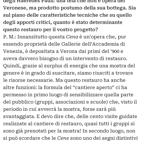
degli Haeredes Pauli: una tela che non è opera del
Veronese, ma prodotto postumo della sua bottega. Sia
sul piano delle caratteristiche tecniche che su quello
degli apporti critici, quanto è stato determinante
questo restauro per il vostro progetto?
P. M.: Innanzitutto questa
Cena
è un’opera che, pur
essendo proprietà delle Gallerie dell’Accademia di
Venezia, è depositata a Verona dai primi del ‘900 e
aveva davvero bisogno di un intervento di restauro.
Quindi, grazie al surplus di energia che una mostra del
genere è in grado di suscitare, siamo riusciti a trovare
le risorse necessarie. Ma questo restauro ha anche
altre funzioni: la formula del “cantiere aperto” ci ha
permesso in primo luogo di sensibilizzare quella parte
del pubblico (gruppi, associazioni e scuole) che, visto il
periodo in cui avverrà la mostra, forse sarà più
svantaggiata. E devo dire che, delle cento visite guidate
realizzate al cantiere di restauro, quasi tutti i gruppi si
sono già prenotati per la mostra! In secondo luogo, non
si può scordare che le
Cene
sono uno dei segni distintivi