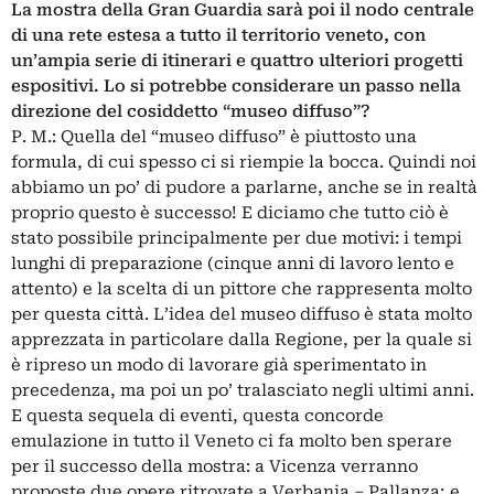
La mostra della Gran Guardia sarà poi il nodo centrale
di una rete estesa a tutto il territorio veneto, con
un’ampia serie di itinerari e quattro ulteriori progetti
espositivi. Lo si potrebbe considerare un passo nella
direzione del cosiddetto “museo diffuso”?
P. M.: Quella del “museo diffuso” è piuttosto una
formula, di cui spesso ci si riempie la bocca. Quindi noi
abbiamo un po’ di pudore a parlarne, anche se in realtà
proprio questo è successo! E diciamo che tutto ciò è
stato possibile principalmente per due motivi: i tempi
lunghi di preparazione (cinque anni di lavoro lento e
attento) e la scelta di un pittore che rappresenta molto
per questa città. L’idea del museo diffuso è stata molto
apprezzata in particolare dalla Regione, per la quale si
è ripreso un modo di lavorare già sperimentato in
precedenza, ma poi un po’ tralasciato negli ultimi anni.
E questa sequela di eventi, questa concorde
emulazione in tutto il Veneto ci fa molto ben sperare
per il successo della mostra: a Vicenza verranno
proposte due opere ritrovate a Verbania – Pallanza; e