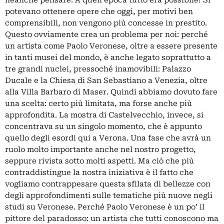
neanche pensare. A quell’epoca tutto era possibile! Si
potevano ottenere opere che oggi, per motivi ben
comprensibili, non vengono più concesse in prestito.
Questo ovviamente crea un problema per noi: perché
un artista come Paolo Veronese, oltre a essere presente
in tanti musei del mondo, è anche legato soprattutto a
tre grandi nuclei, pressoché inamovibili: Palazzo
Ducale e la Chiesa di San Sebastiano a Venezia, oltre
alla Villa Barbaro di Maser. Quindi abbiamo dovuto fare
una scelta: certo più limitata, ma forse anche più
approfondita. La mostra di Castelvecchio, invece, si
concentrava su un singolo momento, che è appunto
quello degli esordi qui a Verona. Una fase che avrà un
ruolo molto importante anche nel nostro progetto,
seppure rivista sotto molti aspetti. Ma ciò che più
contraddistingue la nostra iniziativa è il fatto che
vogliamo contrappesare questa sfilata di bellezze con
degli approfondimenti sulle tematiche più nuove negli
studi su Veronese. Perché Paolo Veronese è un po’ il
pittore del paradosso: un artista che tutti conoscono ma