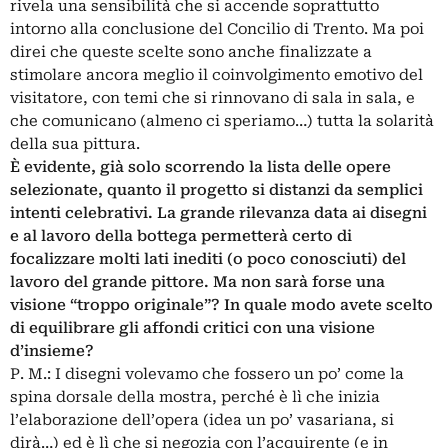
rivela una sensibilità che si accende soprattutto
intorno alla conclusione del Concilio di Trento. Ma poi
direi che queste scelte sono anche finalizzate a
stimolare ancora meglio il coinvolgimento emotivo del
visitatore, con temi che si rinnovano di sala in sala, e
che comunicano (almeno ci speriamo…) tutta la solarità
della sua pittura.
È evidente, già solo scorrendo la lista delle opere
selezionate, quanto il progetto si distanzi da semplici
intenti celebrativi. La grande rilevanza data ai disegni
e al lavoro della bottega permetterà certo di
focalizzare molti lati inediti (o poco conosciuti) del
lavoro del grande pittore. Ma non sarà forse una
visione “troppo originale”? In quale modo avete scelto
di equilibrare gli affondi critici con una visione
d’insieme?
P. M.: I disegni volevamo che fossero un po’ come la
spina dorsale della mostra, perché è lì che inizia
l’elaborazione dell’opera (idea un po’ vasariana, si
dirà…) ed è lì che si negozia con l’acquirente (e in