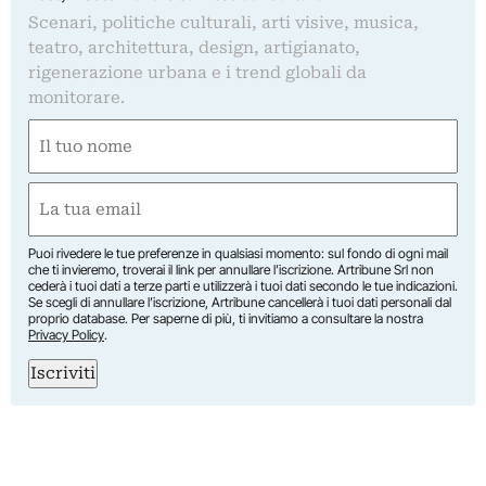
Scenari, politiche culturali, arti visive, musica,
teatro, architettura, design, artigianato,
rigenerazione urbana e i trend globali da
monitorare.
Nome
(Required)
First
Email
(Required)
Puoi rivedere le tue preferenze in qualsiasi momento: sul fondo di ogni mail
che ti invieremo, troverai il link per annullare l’iscrizione. Artribune Srl non
cederà i tuoi dati a terze parti e utilizzerà i tuoi dati secondo le tue indicazioni.
Se scegli di annullare l’iscrizione, Artribune cancellerà i tuoi dati personali dal
proprio database. Per saperne di più, ti invitiamo a consultare la nostra
Privacy Policy
.
Iscriviti