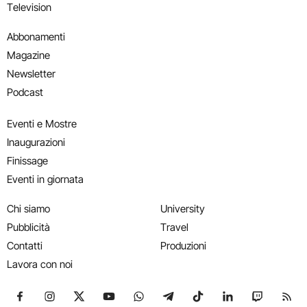
Television
Abbonamenti
Magazine
Newsletter
Podcast
Eventi e Mostre
Inaugurazioni
Finissage
Eventi in giornata
Chi siamo
University
Pubblicità
Travel
Contatti
Produzioni
Lavora con noi
Seguici su Facebook
Seguici su Instagram
Seguici su X
Seguici su YouTube
Seguici su WhatsApp
Seguici su Telegram
Seguici su TikTok
Seguici su Link
Seguici su
Segui