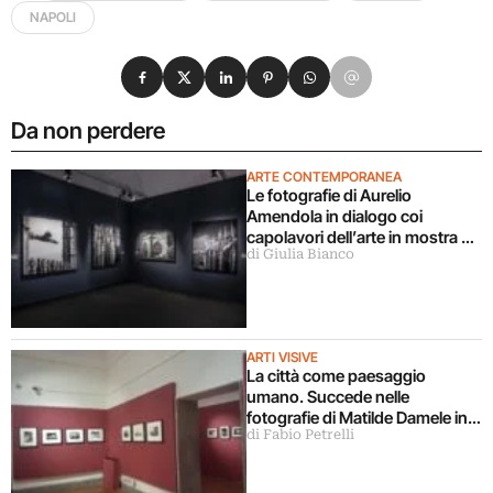
NAPOLI
Condividi su Facebook
Condividi su X
Condividi su LinkedIn
Condividi su Pinterest
Condividi su WhatsApp
Condividi su Email
Da non perdere
ARTE CONTEMPORANEA
Le fotografie di Aurelio
Amendola in dialogo coi
capolavori dell’arte in mostra a
di Giulia Bianco
Milano
ARTI VISIVE
La città come paesaggio
umano. Succede nelle
fotografie di Matilde Damele in
di Fabio Petrelli
mostra a Roma