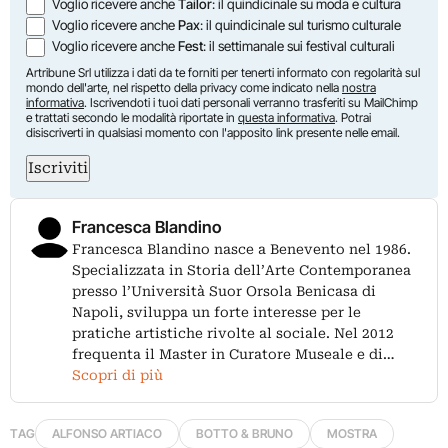
Voglio ricevere anche
Tailor
: il quindicinale su moda e cultura
Voglio ricevere anche
Pax
: il quindicinale sul turismo culturale
Voglio ricevere anche
Fest
: il settimanale sui festival culturali
Artribune Srl utilizza i dati da te forniti per tenerti informato con regolarità sul
mondo dell'arte, nel rispetto della privacy come indicato nella
nostra
informativa
. Iscrivendoti i tuoi dati personali verranno trasferiti su MailChimp
e trattati secondo le modalità riportate in
questa informativa
. Potrai
disiscriverti in qualsiasi momento con l'apposito link presente nelle email.
Iscriviti
Francesca Blandino
Francesca Blandino nasce a Benevento nel 1986.
Specializzata in Storia dell’Arte Contemporanea
presso l’Università Suor Orsola Benicasa di
Napoli, sviluppa un forte interesse per le
pratiche artistiche rivolte al sociale. Nel 2012
frequenta il Master in Curatore Museale e di…
Scopri di più
TAG
ALFONSO ARTIACO
BOTTO & BRUNO
MOSTRA