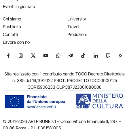
Eventi in giornata
Chi siamo
University
Pubblicità
Travel
Contatti
Produzioni
Lavora con noi
Seguici su Facebook
Seguici su Instagram
Seguici su X
Seguici su YouTube
Seguici su WhatsApp
Seguici su Telegram
Seguici su TikTok
Seguici su Link
Seguici su
Segui
Sito realizzato con il contributo bando TOCC Decreto Direttoriale
n. 385 del 19/10/2022 PROT. PROGETTOTOCC0000125
COR15906233 CUPC87J23001080008
© 2011-2026 ARTRIBUNE srl – Corso Vittorio Emanuele II, 287 –
00186 Roma - P.I. 11381581005