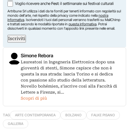
Voglio ricevere anche
Fest
: il settimanale sui festival culturali
Artribune Srl utilizza i dati da te forniti per tenerti informato con regolarità sul
mondo dell'arte, nel rispetto della privacy come indicato nella
nostra
informativa
. Iscrivendoti i tuoi dati personali verranno trasferiti su MailChimp
e trattati secondo le modalità riportate in
questa informativa
. Potrai
disiscriverti in qualsiasi momento con l'apposito link presente nelle email.
Iscriviti
Simone Rebora
Laureatosi in Ingegneria Elettronica dopo una
gioventù di stenti, Simone capisce che non è
questa la sua strada: lascia Torino e si dedica
con passione allo studio della letteratura.
Novello bohémien, s’iscrive così alla Facoltà di
Lettere a Firenze, si…
Scopri di più
TAG
ARTE CONTEMPORANEA
BOLZANO
FALKE PISANO
GALLERIA