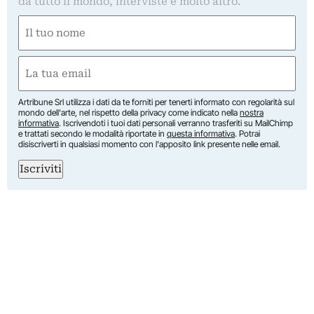
da tutto il mondo, interviste e molto altro.
Nome
(Obbligatorio)
Nome
Email
(Obbligatorio)
Artribune Srl utilizza i dati da te forniti per tenerti informato con regolarità sul
mondo dell'arte, nel rispetto della privacy come indicato nella
nostra
informativa
. Iscrivendoti i tuoi dati personali verranno trasferiti su MailChimp
e trattati secondo le modalità riportate in
questa informativa
. Potrai
disiscriverti in qualsiasi momento con l'apposito link presente nelle email.
Iscriviti