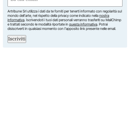
(Obbligatorio)
Artribune Srl utilizza i dati da te forniti per tenerti informato con regolarità sul
mondo dell'arte, nel rispetto della privacy come indicato nella
nostra
informativa
. Iscrivendoti i tuoi dati personali verranno trasferiti su MailChimp
e trattati secondo le modalità riportate in
questa informativa
. Potrai
disiscriverti in qualsiasi momento con l'apposito link presente nelle email.
Iscriviti