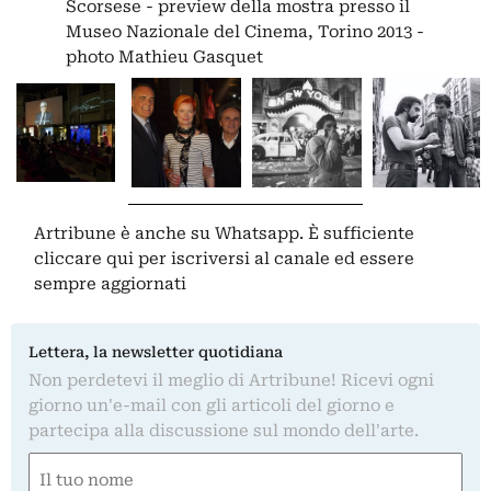
Scorsese - preview della mostra presso il
Museo Nazionale del Cinema, Torino 2013 -
photo Mathieu Gasquet
Artribune è anche su Whatsapp. È sufficiente
cliccare qui
per iscriversi al canale ed essere
sempre aggiornati
Lettera, la newsletter quotidiana
Non perdetevi il meglio di Artribune! Ricevi ogni
giorno un'e-mail con gli articoli del giorno e
partecipa alla discussione sul mondo dell'arte.
Nome
(Obbligatorio)