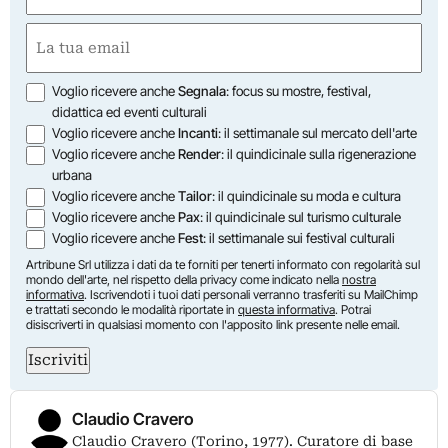
Nome
Email
(Obbligatorio)
Opzioni
Voglio ricevere anche
Segnala
: focus su mostre, festival,
didattica ed eventi culturali
Voglio ricevere anche
Incanti
: il settimanale sul mercato dell'arte
Voglio ricevere anche
Render
: il quindicinale sulla rigenerazione
urbana
Voglio ricevere anche
Tailor
: il quindicinale su moda e cultura
Voglio ricevere anche
Pax
: il quindicinale sul turismo culturale
Voglio ricevere anche
Fest
: il settimanale sui festival culturali
Artribune Srl utilizza i dati da te forniti per tenerti informato con regolarità sul
mondo dell'arte, nel rispetto della privacy come indicato nella
nostra
informativa
. Iscrivendoti i tuoi dati personali verranno trasferiti su MailChimp
e trattati secondo le modalità riportate in
questa informativa
. Potrai
disiscriverti in qualsiasi momento con l'apposito link presente nelle email.
Iscriviti
Claudio Cravero
Claudio Cravero (Torino, 1977). Curatore di base