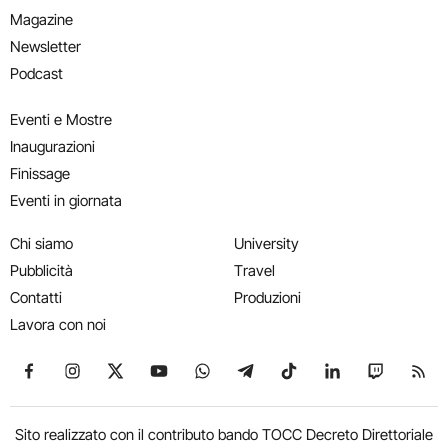
Magazine
Newsletter
Podcast
Eventi e Mostre
Inaugurazioni
Finissage
Eventi in giornata
Chi siamo
University
Pubblicità
Travel
Contatti
Produzioni
Lavora con noi
Seguici su Facebook
Seguici su Instagram
Seguici su X
Seguici su YouTube
Seguici su WhatsApp
Seguici su Telegram
Seguici su TikTok
Seguici su Link
Seguici su
Segui
Sito realizzato con il contributo bando TOCC Decreto Direttoriale