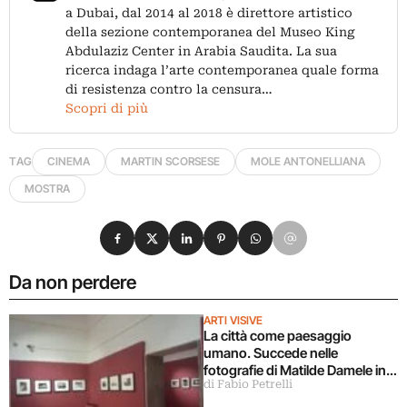
a Dubai, dal 2014 al 2018 è direttore artistico
della sezione contemporanea del Museo King
Abdulaziz Center in Arabia Saudita. La sua
ricerca indaga l’arte contemporanea quale forma
di resistenza contro la censura…
Scopri di più
TAG
CINEMA
MARTIN SCORSESE
MOLE ANTONELLIANA
MOSTRA
Condividi su Facebook
Condividi su X
Condividi su LinkedIn
Condividi su Pinterest
Condividi su WhatsApp
Condividi su Email
Da non perdere
ARTI VISIVE
La città come paesaggio
umano. Succede nelle
fotografie di Matilde Damele in
di Fabio Petrelli
mostra a Roma