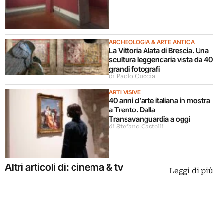
ARCHEOLOGIA & ARTE ANTICA
La Vittoria Alata di Brescia. Una
scultura leggendaria vista da 40
grandi fotografi
di Paolo Cuccia
ARTI VISIVE
40 anni d’arte italiana in mostra
a Trento. Dalla
Transavanguardia a oggi
di Stefano Castelli
Altri articoli di: cinema & tv
Leggi di più