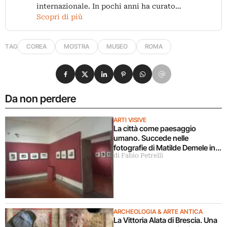
internazionale. In pochi anni ha curato…
Scopri di più
TAG
COREA
MOSTRA
MUSEO
ROMA
Condividi su Facebook
Condividi su X
Condividi su LinkedIn
Condividi su Pinterest
Condividi su WhatsApp
Condividi su Email
Da non perdere
ARTI VISIVE
La città come paesaggio
umano. Succede nelle
fotografie di Matilde Demele in
di Fabio Petrelli
mostra a Roma
ARCHEOLOGIA & ARTE ANTICA
La Vittoria Alata di Brescia. Una