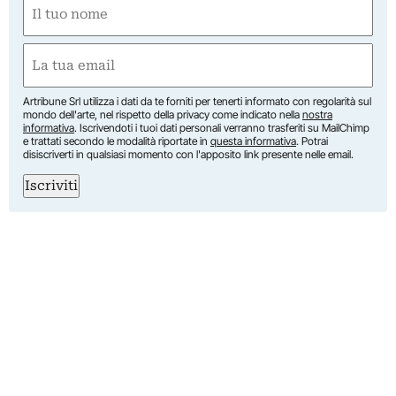
Nome
(Obbligatorio)
Nome
Email
(Obbligatorio)
Artribune Srl utilizza i dati da te forniti per tenerti informato con regolarità sul
mondo dell'arte, nel rispetto della privacy come indicato nella
nostra
informativa
. Iscrivendoti i tuoi dati personali verranno trasferiti su MailChimp
e trattati secondo le modalità riportate in
questa informativa
. Potrai
disiscriverti in qualsiasi momento con l'apposito link presente nelle email.
Iscriviti