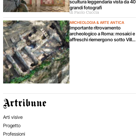
scultura leggendaria vista da 40
grandi fotografi
di Paolo Cuccia
ARCHEOLOGIA & ARTE ANTICA
Importante ritrovamento
archeologico a Roma: mosaici e
affreschi riemergono sotto Villa
Celimontana durante un
cantiere
Artribune
Arti visive
Progetto
Professioni