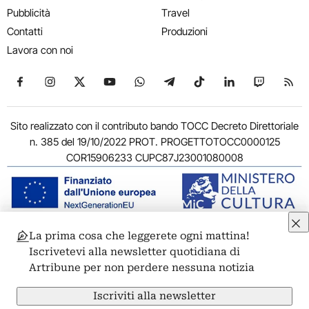
Pubblicità
Travel
Contatti
Produzioni
Lavora con noi
Seguici su Facebook
Seguici su Instagram
Seguici su X
Seguici su YouTube
Seguici su WhatsApp
Seguici su Telegram
Seguici su TikTok
Seguici su Link
Seguici su
Segui
Sito realizzato con il contributo bando TOCC Decreto Direttoriale
n. 385 del 19/10/2022 PROT. PROGETTOTOCC0000125
COR15906233 CUPC87J23001080008
La prima cosa che leggerete ogni mattina!
© 2011-2026 ARTRIBUNE srl – Corso Vittorio Emanuele II, 287 –
Iscrivetevi alla newsletter quotidiana di
00186 Roma - P.I. 11381581005
Artribune per non perdere nessuna notizia
Privacy: Responsabile della protezione dei dati personali
ARTRIBUNE srl – Corso Vittorio Emanuele II, 287 – 00186 Roma
Iscriviti alla newsletter
Termini e condizioni
Privacy Policy
Cookie Policy
Credits