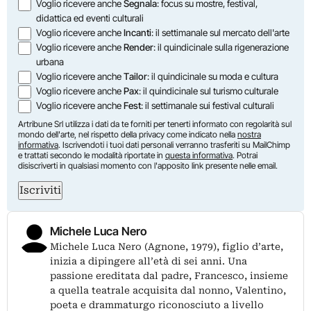
Opzioni
Voglio ricevere anche
Segnala
: focus su mostre, festival,
didattica ed eventi culturali
Voglio ricevere anche
Incanti
: il settimanale sul mercato dell'arte
Voglio ricevere anche
Render
: il quindicinale sulla rigenerazione
urbana
Voglio ricevere anche
Tailor
: il quindicinale su moda e cultura
Voglio ricevere anche
Pax
: il quindicinale sul turismo culturale
Voglio ricevere anche
Fest
: il settimanale sui festival culturali
Artribune Srl utilizza i dati da te forniti per tenerti informato con regolarità sul
mondo dell'arte, nel rispetto della privacy come indicato nella
nostra
informativa
. Iscrivendoti i tuoi dati personali verranno trasferiti su MailChimp
e trattati secondo le modalità riportate in
questa informativa
. Potrai
disiscriverti in qualsiasi momento con l'apposito link presente nelle email.
Iscriviti
Michele Luca Nero
Michele Luca Nero (Agnone, 1979), figlio d’arte,
inizia a dipingere all’età di sei anni. Una
passione ereditata dal padre, Francesco, insieme
a quella teatrale acquisita dal nonno, Valentino,
poeta e drammaturgo riconosciuto a livello