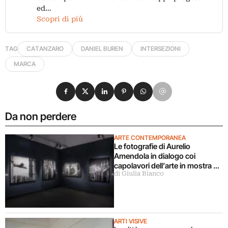
ed…
Scopri di più
TAG
CATANZARO
DANIEL BUREN
INTERSEZIONI
MARCA
Condividi su Facebook
Condividi su X
Condividi su LinkedIn
Condividi su Pinterest
Condividi su WhatsApp
Condividi su Email
Da non perdere
ARTE CONTEMPORANEA
Le fotografie di Aurelio
Amendola in dialogo coi
capolavori dell’arte in mostra a
di Giulia Bianco
Milano
ARTI VISIVE