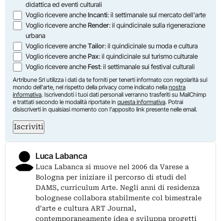
didattica ed eventi culturali
Voglio ricevere anche
Incanti
: il settimanale sul mercato dell'arte
Voglio ricevere anche
Render
: il quindicinale sulla rigenerazione
urbana
Voglio ricevere anche
Tailor
: il quindicinale su moda e cultura
Voglio ricevere anche
Pax
: il quindicinale sul turismo culturale
Voglio ricevere anche
Fest
: il settimanale sui festival culturali
Artribune Srl utilizza i dati da te forniti per tenerti informato con regolarità sul
mondo dell'arte, nel rispetto della privacy come indicato nella
nostra
informativa
. Iscrivendoti i tuoi dati personali verranno trasferiti su MailChimp
e trattati secondo le modalità riportate in
questa informativa
. Potrai
disiscriverti in qualsiasi momento con l'apposito link presente nelle email.
Iscriviti
Luca Labanca
Luca Labanca si muove nel 2006 da Varese a
Bologna per iniziare il percorso di studi del
DAMS, curriculum Arte. Negli anni di residenza
bolognese collabora stabilmente col bimestrale
d’arte e cultura ART Journal,
contemporaneamente idea e sviluppa progetti