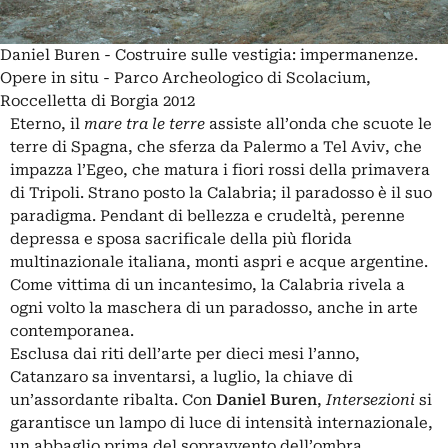
Daniel Buren - Costruire sulle vestigia: impermanenze.
Opere in situ - Parco Archeologico di Scolacium,
Roccelletta di Borgia 2012
Eterno, il
mare tra le terre
assiste all’onda che scuote le
terre di Spagna, che sferza da Palermo a Tel Aviv, che
impazza l’Egeo, che matura i fiori rossi della primavera
di Tripoli. Strano posto la Calabria; il paradosso è il suo
paradigma. Pendant di bellezza e crudeltà, perenne
depressa e sposa sacrificale della più florida
multinazionale italiana, monti aspri e acque argentine.
Come vittima di un incantesimo, la Calabria rivela a
ogni volto la maschera di un paradosso, anche in arte
contemporanea.
Esclusa dai riti dell’arte per dieci mesi l’anno,
Catanzaro sa inventarsi, a luglio, la chiave di
un’assordante ribalta. Con
Daniel Buren
,
Intersezioni
si
garantisce un lampo di luce di intensità internazionale,
un abbaglio prima del sopravvento dell’ombra.