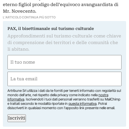
eterno figliol prodigo dell’equivoco avanguardista di
Mr. Novecento.
L'ARTICOLO CONTINUA PIÙ SOTTO
PAX, il bisettimanale sul turismo culturale
Approfondimenti sul turismo culturale come chiave
di comprensione dei territori e delle comunità che
li abitano.
Nome
(Obbligatorio)
Nome
Email
(Obbligatorio)
Artribune Srl utilizza i dati da te forniti per tenerti informato con regolarità sul
mondo dell'arte, nel rispetto della privacy come indicato nella
nostra
informativa
. Iscrivendoti i tuoi dati personali verranno trasferiti su MailChimp
e trattati secondo le modalità riportate in
questa informativa
. Potrai
disiscriverti in qualsiasi momento con l'apposito link presente nelle email.
Iscriviti