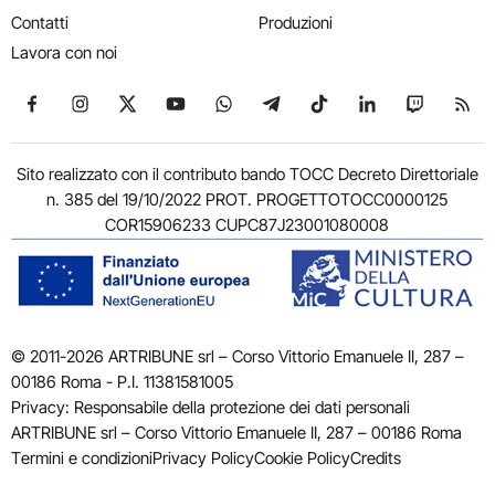
Contatti
Produzioni
Lavora con noi
Seguici su Facebook
Seguici su Instagram
Seguici su X
Seguici su YouTube
Seguici su WhatsApp
Seguici su Telegram
Seguici su TikTok
Seguici su Link
Seguici su
Segui
Sito realizzato con il contributo bando TOCC Decreto Direttoriale
n. 385 del 19/10/2022 PROT. PROGETTOTOCC0000125
COR15906233 CUPC87J23001080008
© 2011-2026 ARTRIBUNE srl – Corso Vittorio Emanuele II, 287 –
00186 Roma - P.I. 11381581005
Privacy: Responsabile della protezione dei dati personali
ARTRIBUNE srl – Corso Vittorio Emanuele II, 287 – 00186 Roma
Termini e condizioni
Privacy Policy
Cookie Policy
Credits