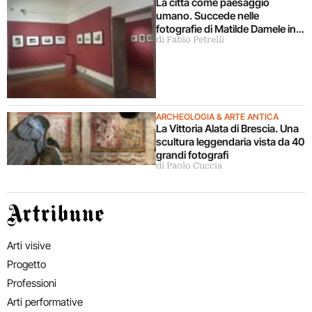
La città come paesaggio
umano. Succede nelle
fotografie di Matilde Damele in
di Fabio Petrelli
mostra a Roma
ARCHEOLOGIA & ARTE ANTICA
La Vittoria Alata di Brescia. Una
scultura leggendaria vista da 40
grandi fotografi
di Paolo Cuccia
Artribune
Arti visive
Progetto
Professioni
Arti performative