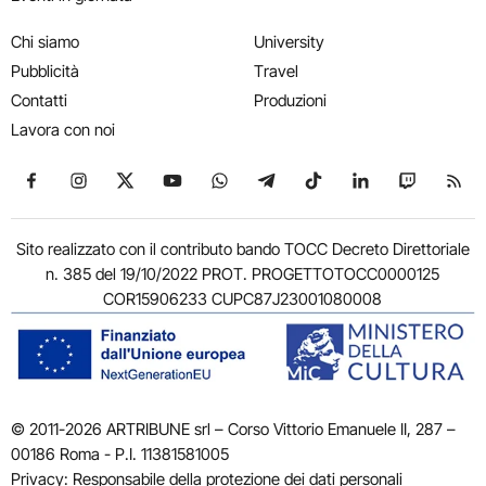
Chi siamo
University
Pubblicità
Travel
Contatti
Produzioni
Lavora con noi
Seguici su Facebook
Seguici su Instagram
Seguici su X
Seguici su YouTube
Seguici su WhatsApp
Seguici su Telegram
Seguici su TikTok
Seguici su Link
Seguici su
Segui
Sito realizzato con il contributo bando TOCC Decreto Direttoriale
n. 385 del 19/10/2022 PROT. PROGETTOTOCC0000125
COR15906233 CUPC87J23001080008
© 2011-2026 ARTRIBUNE srl – Corso Vittorio Emanuele II, 287 –
00186 Roma - P.I. 11381581005
Privacy: Responsabile della protezione dei dati personali