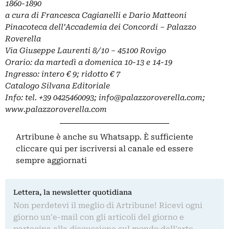
1860-1890
a cura di Francesca Cagianelli e Dario Matteoni
Pinacoteca dell’Accademia dei Concordi – Palazzo
Roverella
Via Giuseppe Laurenti 8/10 – 45100 Rovigo
Orario: da martedì a domenica 10-13 e 14-19
Ingresso: intero € 9; ridotto € 7
Catalogo Silvana Editoriale
Info: tel. +39 0425460093;
info@palazzoroverella.com
;
www.palazzoroverella.com
Artribune è anche su Whatsapp. È sufficiente
cliccare qui
per iscriversi al canale ed essere
sempre aggiornati
Lettera, la newsletter quotidiana
Non perdetevi il meglio di Artribune! Ricevi ogni
giorno un'e-mail con gli articoli del giorno e
partecipa alla discussione sul mondo dell'arte.