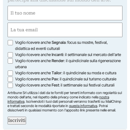
Nome
(Obbligatorio)
Nome
Email
(Obbligatorio)
Opzioni
Voglio ricevere anche
Segnala
: focus su mostre, festival,
didattica ed eventi culturali
Voglio ricevere anche
Incanti
: il settimanale sul mercato dell'arte
Voglio ricevere anche
Render
: il quindicinale sulla rigenerazione
urbana
Voglio ricevere anche
Tailor
: il quindicinale su moda e cultura
Voglio ricevere anche
Pax
: il quindicinale sul turismo culturale
Voglio ricevere anche
Fest
: il settimanale sui festival culturali
Artribune Srl utilizza i dati da te forniti per tenerti informato con regolarità sul
mondo dell'arte, nel rispetto della privacy come indicato nella
nostra
informativa
. Iscrivendoti i tuoi dati personali verranno trasferiti su MailChimp
e trattati secondo le modalità riportate in
questa informativa
. Potrai
disiscriverti in qualsiasi momento con l'apposito link presente nelle email.
Iscriviti