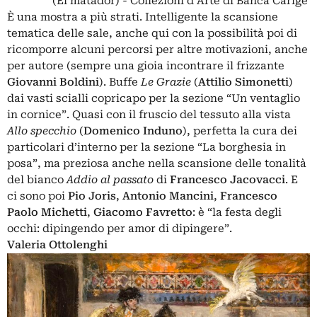
(El matador) - Collezioni d'Arte di Banca Carige
È una mostra a più strati. Intelligente la scansione
tematica delle sale, anche qui con la possibilità poi di
ricomporre alcuni percorsi per altre motivazioni, anche
per autore (sempre una gioia incontrare il frizzante
Giovanni Boldini
). Buffe
Le Grazie
(
Attilio Simonetti
)
dai vasti scialli copricapo per la sezione “Un ventaglio
in cornice”. Quasi con il fruscio del tessuto alla vista
Allo specchio
(
Domenico Induno
), perfetta la cura dei
particolari d’interno per la sezione “La borghesia in
posa”, ma preziosa anche nella scansione delle tonalità
del bianco
Addio al passato
di
Francesco Jacovacci
. E
ci sono poi
Pio Joris
,
Antonio Mancini
,
Francesco
Paolo Michetti
,
Giacomo Favretto
: è “la festa degli
occhi: dipingendo per amor di dipingere”.
Valeria Ottolenghi