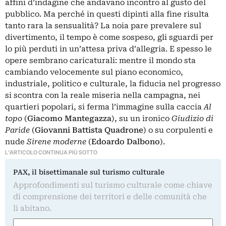
affini d’indagine che andavano incontro al gusto del
pubblico. Ma perché in questi dipinti alla fine risulta
tanto rara la sensualità? La noia pare prevalere sul
divertimento, il tempo è come sospeso, gli sguardi per
lo più perduti in un’attesa priva d’allegria. E spesso le
opere sembrano caricaturali: mentre il mondo sta
cambiando velocemente sul piano economico,
industriale, politico e culturale, la fiducia nel progresso
si scontra con la reale miseria nella campagna, nei
quartieri popolari, si ferma l’immagine sulla caccia
Al
topo
(
Giacomo Mantegazza
), su un ironico
Giudizio di
Paride
(
Giovanni Battista Quadrone
) o su corpulenti e
nude
Sirene moderne
(
Edoardo Dalbono
).
L'ARTICOLO CONTINUA PIÙ SOTTO
PAX, il bisettimanale sul turismo culturale
Approfondimenti sul turismo culturale come chiave
di comprensione dei territori e delle comunità che
li abitano.
Nome