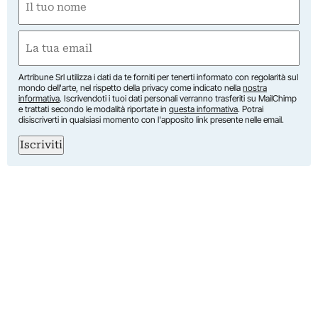
(Obbligatorio)
Nome
Email
(Obbligatorio)
Artribune Srl utilizza i dati da te forniti per tenerti informato con regolarità sul
mondo dell'arte, nel rispetto della privacy come indicato nella
nostra
informativa
. Iscrivendoti i tuoi dati personali verranno trasferiti su MailChimp
e trattati secondo le modalità riportate in
questa informativa
. Potrai
disiscriverti in qualsiasi momento con l'apposito link presente nelle email.
Iscriviti