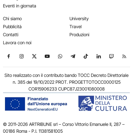
Eventi in giornata
Chi siamo
University
Pubblicità
Travel
Contatti
Produzioni
Lavora con noi
Seguici su Facebook
Seguici su Instagram
Seguici su X
Seguici su YouTube
Seguici su WhatsApp
Seguici su Telegram
Seguici su TikTok
Seguici su Link
Seguici su
Segui
Sito realizzato con il contributo bando TOCC Decreto Direttoriale
n. 385 del 19/10/2022 PROT. PROGETTOTOCC0000125
COR15906233 CUPC87J23001080008
© 2011-2026 ARTRIBUNE srl – Corso Vittorio Emanuele II, 287 –
00186 Roma - P.I. 11381581005