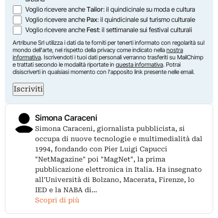
Voglio ricevere anche
Tailor
: il quindicinale su moda e cultura
Voglio ricevere anche
Pax
: il quindicinale sul turismo culturale
Voglio ricevere anche
Fest
: il settimanale sui festival culturali
Artribune Srl utilizza i dati da te forniti per tenerti informato con regolarità sul
mondo dell'arte, nel rispetto della privacy come indicato nella
nostra
informativa
. Iscrivendoti i tuoi dati personali verranno trasferiti su MailChimp
e trattati secondo le modalità riportate in
questa informativa
. Potrai
disiscriverti in qualsiasi momento con l'apposito link presente nelle email.
Iscriviti
Simona Caraceni
Simona Caraceni, giornalista pubblicista, si
occupa di nuove tecnologie e multimedialità dal
1994, fondando con Pier Luigi Capucci
"NetMagazine" poi "MagNet", la prima
pubblicazione elettronica in Italia. Ha insegnato
all'Università di Bolzano, Macerata, Firenze, lo
IED e la NABA di…
Scopri di più