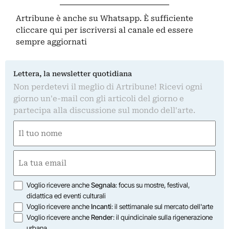
Artribune è anche su Whatsapp. È sufficiente
cliccare qui
per iscriversi al canale ed essere
sempre aggiornati
Lettera, la newsletter quotidiana
Non perdetevi il meglio di Artribune! Ricevi ogni
giorno un'e-mail con gli articoli del giorno e
partecipa alla discussione sul mondo dell'arte.
Nome
(Required)
First
Email
(Required)
Opzioni
Voglio ricevere anche
Segnala
: focus su mostre, festival,
didattica ed eventi culturali
Voglio ricevere anche
Incanti
: il settimanale sul mercato dell'arte
Voglio ricevere anche
Render
: il quindicinale sulla rigenerazione
urbana