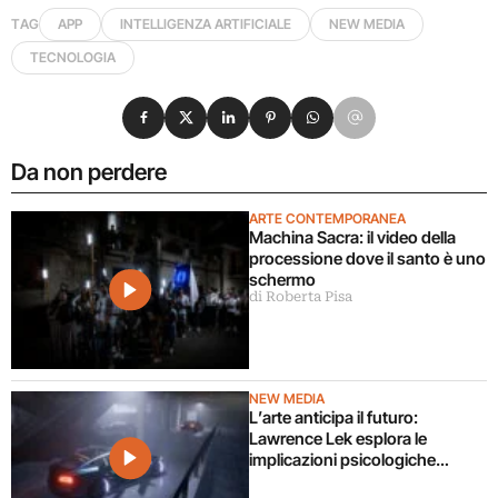
TAG
APP
INTELLIGENZA ARTIFICIALE
NEW MEDIA
TECNOLOGIA
Condividi su Facebook
Condividi su X
Condividi su LinkedIn
Condividi su Pinterest
Condividi su WhatsApp
Condividi su Email
Da non perdere
ARTE CONTEMPORANEA
Machina Sacra: il video della
processione dove il santo è uno
schermo
di Roberta Pisa
NEW MEDIA
L’arte anticipa il futuro:
Lawrence Lek esplora le
implicazioni psicologiche
dell’intelligenza artificiale