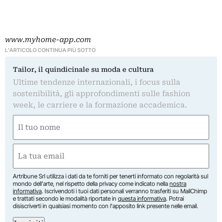
www.myhome-app.com
L'ARTICOLO CONTINUA PIÙ SOTTO
Tailor, il quindicinale su moda e cultura
Ultime tendenze internazionali, i focus sulla
sostenibilità, gli approfondimenti sulle fashion
week, le carriere e la formazione accademica.
Nome
(Required)
First
Email
(Required)
Artribune Srl utilizza i dati da te forniti per tenerti informato con regolarità sul
mondo dell'arte, nel rispetto della privacy come indicato nella
nostra
informativa
. Iscrivendoti i tuoi dati personali verranno trasferiti su MailChimp
e trattati secondo le modalità riportate in
questa informativa
. Potrai
disiscriverti in qualsiasi momento con l'apposito link presente nelle email.