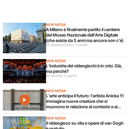
NEW MEDIA
A Milano è finalmente partito il cantiere
del Museo Nazionale dell’Arte Digitale
(che esiste da 5 anni ma ancora non c’è)
di Massimiliano Tonelli
NEW MEDIA
L’industria dei videogiochi è in crisi. Già,
ma perché?
di Matteo Lupetti
NEW MEDIA
L’arte anticipa il futuro: l’artista Anicka Yi
immagina nuove creature che si
muovono in relazione al contesto e ai
corpi circostanti
NEW MEDIA
Il videogioco su vita e opere di van Gogh
è gratuito