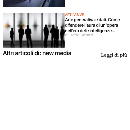
ARTI VISIVE
Arte generativa e dati. Come
difendere l’aura di un’opera
nell’era delle intelligenze
di Dario Buratti
artificiali?
Altri articoli di: new media
Leggi di più