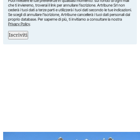
Puoi rivedere le tue preferenze in qualsiasi momento: sul fondo di ogni mail
che ti invieremo, troverai il link per annullare l’iscrizione. Artribune Srl non
cederà i tuoi dati a terze parti e utilizzerà i tuoi dati secondo le tue indicazioni.
Se scegli di annullare l’iscrizione, Artribune cancellerà i tuoi dati personali dal
proprio database. Per saperne di più, ti invitiamo a consultare la nostra
Privacy Policy
.
Iscriviti