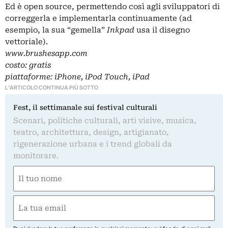
Ed è open source, permettendo così agli sviluppatori di
correggerla e implementarla continuamente (ad
esempio, la sua “gemella”
Inkpad
usa il disegno
vettoriale).
www.brushesapp.com
costo: gratis
piattaforme: iPhone, iPod Touch, iPad
L'ARTICOLO CONTINUA PIÙ SOTTO
Fest, il settimanale sui festival culturali
Scenari, politiche culturali, arti visive, musica,
teatro, architettura, design, artigianato,
rigenerazione urbana e i trend globali da
monitorare.
Nome
(Obbligatorio)
Nome
Email
(Obbligatorio)