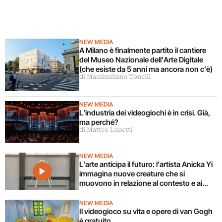
NEW MEDIA
A Milano è finalmente partito il cantiere
del Museo Nazionale dell’Arte Digitale
(che esiste da 5 anni ma ancora non c’è)
di Massimiliano Tonelli
NEW MEDIA
L’industria dei videogiochi è in crisi. Già,
ma perché?
di Matteo Lupetti
NEW MEDIA
L’arte anticipa il futuro: l’artista Anicka Yi
immagina nuove creature che si
muovono in relazione al contesto e ai
corpi circostanti
NEW MEDIA
Il videogioco su vita e opere di van Gogh
è gratuito