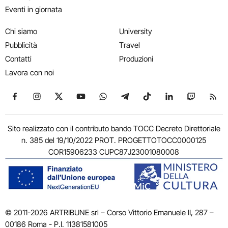
Eventi in giornata
Chi siamo
University
Pubblicità
Travel
Contatti
Produzioni
Lavora con noi
Seguici su Facebook
Seguici su Instagram
Seguici su X
Seguici su YouTube
Seguici su WhatsApp
Seguici su Telegram
Seguici su TikTok
Seguici su Link
Seguici su
Segui
Sito realizzato con il contributo bando TOCC Decreto Direttoriale
n. 385 del 19/10/2022 PROT. PROGETTOTOCC0000125
COR15906233 CUPC87J23001080008
© 2011-2026 ARTRIBUNE srl – Corso Vittorio Emanuele II, 287 –
00186 Roma - P.I. 11381581005