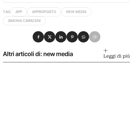
TAG
APP
APPROPOSITO
NEW MEDIA
SIMONA CARACENI
Condividi su Facebook
Condividi su X
Condividi su LinkedIn
Condividi su Pinterest
Condividi su WhatsApp
Condividi su Email
Altri articoli di: new media
Leggi di più