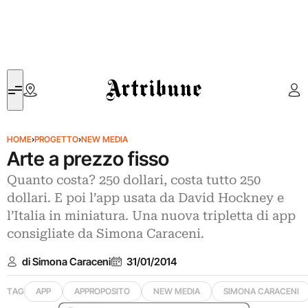
Artribune
HOME
›
PROGETTO
›
NEW MEDIA
Arte a prezzo fisso
Quanto costa? 250 dollari, costa tutto 250
dollari. E poi l’app usata da David Hockney e
l’Italia in miniatura. Una nuova tripletta di app
consigliate da Simona Caraceni.
di Simona Caraceni
31/01/2014
TAG
APP
APPROPOSITO
NEW MEDIA
SIMONA CARACENI