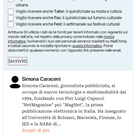
urbana
Voglio ricevere anche
Tailor
: il quindicinale su moda e cultura
Voglio ricevere anche
Pax
: il quindicinale sul turismo culturale
Voglio ricevere anche
Fest
: il settimanale sui festival culturali
Artribune Srl utilizza i dati da te forniti per tenerti informato con regolarità sul
mondo dell'arte, nel rispetto della privacy come indicato nella
nostra
informativa
. Iscrivendoti i tuoi dati personali verranno trasferiti su MailChimp
e trattati secondo le modalità riportate in
questa informativa
. Potrai
disiscriverti in qualsiasi momento con l'apposito link presente nelle email.
Iscriviti
Simona Caraceni
Simona Caraceni, giornalista pubblicista, si
occupa di nuove tecnologie e multimedialità dal
1994, fondando con Pier Luigi Capucci
"NetMagazine" poi "MagNet", la prima
pubblicazione elettronica in Italia. Ha insegnato
all'Università di Bolzano, Macerata, Firenze, lo
IED e la NABA di…
Scopri di più