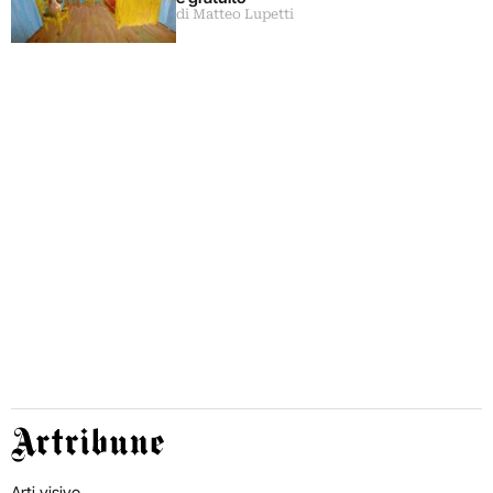
di Matteo Lupetti
Artribune
Arti visive