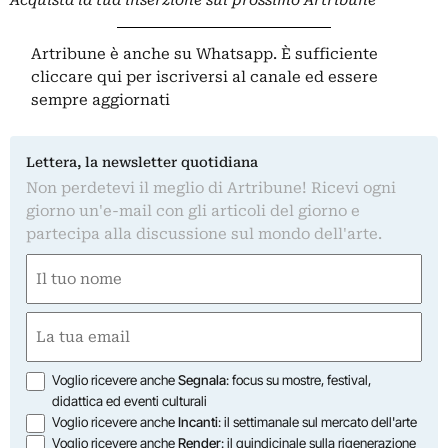
Acquista la tua inserzione sul prossimo Artribune
Artribune è anche su Whatsapp. È sufficiente
cliccare qui
per iscriversi al canale ed essere
sempre aggiornati
Lettera, la newsletter quotidiana
Non perdetevi il meglio di Artribune! Ricevi ogni
giorno un'e-mail con gli articoli del giorno e
partecipa alla discussione sul mondo dell'arte.
Nome
(Obbligatorio)
Nome
Email
(Obbligatorio)
Opzioni
Voglio ricevere anche
Segnala
: focus su mostre, festival,
didattica ed eventi culturali
Voglio ricevere anche
Incanti
: il settimanale sul mercato dell'arte
Voglio ricevere anche
Render
: il quindicinale sulla rigenerazione