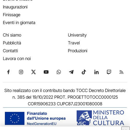
Inaugurazioni
Finissage
Eventi in giornata
Chi siamo
University
Pubblicità
Travel
Contatti
Produzioni
Lavora con noi
Seguici su Facebook
Seguici su Instagram
Seguici su X
Seguici su YouTube
Seguici su WhatsApp
Seguici su Telegram
Seguici su TikTok
Seguici su Link
Seguici su
Segui
Sito realizzato con il contributo bando TOCC Decreto Direttoriale
n. 385 del 19/10/2022 PROT. PROGETTOTOCC0000125
COR15906233 CUPC87J23001080008