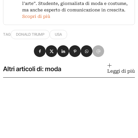
l’arte”. Studente, giornalista di moda e costume,
ma anche esperto di comunicazione in crescita.
Scopri di più
TAG
DONALD TRUMP
USA
Condividi su Facebook
Condividi su X
Condividi su LinkedIn
Condividi su Pinterest
Condividi su WhatsApp
Condividi su Email
Altri articoli di: moda
Leggi di più