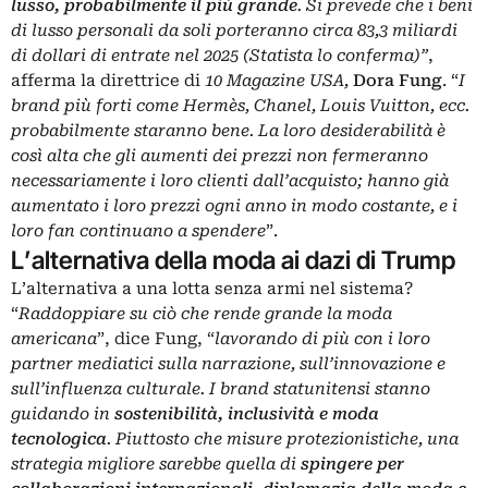
lusso, probabilmente il più grande
. Si prevede che i beni
di lusso personali da soli porteranno circa 83,3 miliardi
di dollari di entrate nel 2025 (Statista lo conferma)”
,
afferma la direttrice di
10 Magazine USA,
Dora Fung
. “
I
brand più forti come Hermès, Chanel, Louis Vuitton, ecc.
probabilmente staranno bene. La loro desiderabilità è
così alta che gli aumenti dei prezzi non fermeranno
necessariamente i loro clienti dall’acquisto; hanno già
aumentato i loro prezzi ogni anno in modo costante, e i
loro fan continuano a spendere
”.
L’alternativa della moda ai dazi di Trump
L’alternativa a una lotta senza armi nel sistema?
“
Raddoppiare su ciò che rende grande la moda
americana
”, dice Fung, “
lavorando di più con i loro
partner mediatici sulla narrazione, sull’innovazione e
sull’influenza culturale. I brand statunitensi stanno
guidando in
sostenibilità, inclusività e moda
tecnologica
. Piuttosto che misure protezionistiche, una
strategia migliore sarebbe quella di
spingere per