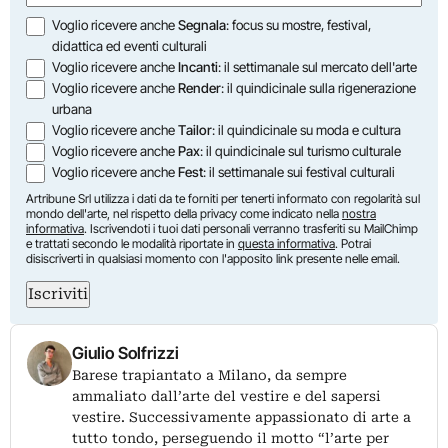
Opzioni
Voglio ricevere anche
Segnala
: focus su mostre, festival,
didattica ed eventi culturali
Voglio ricevere anche
Incanti
: il settimanale sul mercato dell'arte
Voglio ricevere anche
Render
: il quindicinale sulla rigenerazione
urbana
Voglio ricevere anche
Tailor
: il quindicinale su moda e cultura
Voglio ricevere anche
Pax
: il quindicinale sul turismo culturale
Voglio ricevere anche
Fest
: il settimanale sui festival culturali
Artribune Srl utilizza i dati da te forniti per tenerti informato con regolarità sul
mondo dell'arte, nel rispetto della privacy come indicato nella
nostra
informativa
. Iscrivendoti i tuoi dati personali verranno trasferiti su MailChimp
e trattati secondo le modalità riportate in
questa informativa
. Potrai
disiscriverti in qualsiasi momento con l'apposito link presente nelle email.
Iscriviti
Giulio Solfrizzi
Barese trapiantato a Milano, da sempre
ammaliato dall’arte del vestire e del sapersi
vestire. Successivamente appassionato di arte a
tutto tondo, perseguendo il motto “l’arte per