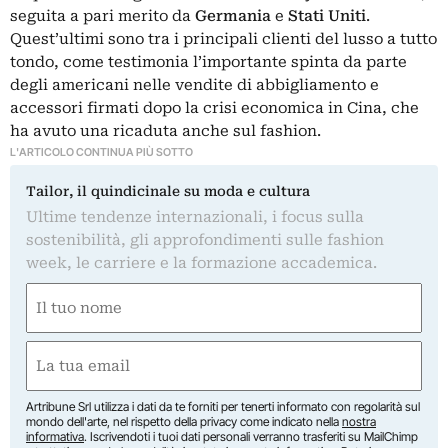
seguita a pari merito da
Germania
e
Stati
Uniti
.
Quest’ultimi sono tra i principali clienti del lusso a tutto
tondo, come testimonia l’importante spinta da parte
degli americani nelle vendite di abbigliamento e
accessori firmati dopo la crisi economica in Cina, che
ha avuto una ricaduta anche sul fashion.
L'ARTICOLO CONTINUA PIÙ SOTTO
Tailor, il quindicinale su moda e cultura
Ultime tendenze internazionali, i focus sulla
sostenibilità, gli approfondimenti sulle fashion
week, le carriere e la formazione accademica.
Nome
(Obbligatorio)
Nome
Email
(Obbligatorio)
Artribune Srl utilizza i dati da te forniti per tenerti informato con regolarità sul
mondo dell'arte, nel rispetto della privacy come indicato nella
nostra
informativa
. Iscrivendoti i tuoi dati personali verranno trasferiti su MailChimp