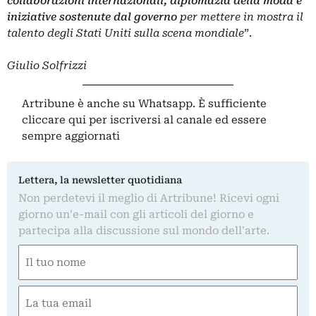
collaborazioni internazionali, diplomazia della moda e
iniziative sostenute dal governo
per mettere in mostra il
talento degli Stati Uniti sulla scena mondiale
”.
Giulio Solfrizzi
Artribune è anche su Whatsapp. È sufficiente
cliccare qui
per iscriversi al canale ed essere
sempre aggiornati
Lettera, la newsletter quotidiana
Non perdetevi il meglio di Artribune! Ricevi ogni
giorno un'e-mail con gli articoli del giorno e
partecipa alla discussione sul mondo dell'arte.
Nome
(Obbligatorio)
Nome
Email
(Obbligatorio)