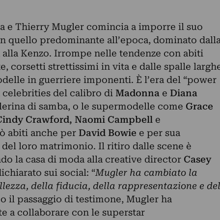
ta e Thierry Mugler comincia a imporre il suo
on quello predominante all’epoca, dominato dall
 alla Kenzo. Irrompe nelle tendenze con abiti
e, corsetti strettissimi in vita e dalle spalle largh
delle in guerriere imponenti. È l’era del “power
celebrities del calibro di
Madonna
e
Diana
lerina di samba, o le supermodelle come
Grace
 Cindy Crawford, Naomi Campbell
e
eò abiti anche per
David Bowie
e per sua
del loro matrimonio. Il ritiro dalle scene è
do la casa di moda alla creative director
Casey
dichiarato sui social: “
Mugler ha cambiato la
llezza, della fiducia, della rappresentazione e de
o il passaggio di testimone, Mugler ha
 a collaborare con le superstar