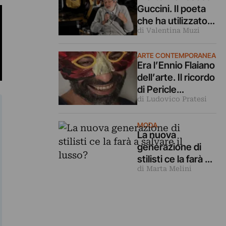
Guccini. Il poeta
che ha utilizzato
di Valentina Muzi
la musica per
raccontare l’Italia
ARTE CONTEMPORANEA
Era l’Ennio Flaiano
dell’arte. Il ricordo
di Pericle
di Ludovico Pratesi
Guaglianone,
critico flâneur d’al
tri tempi
MODA
La nuova
generazione di
stilisti ce la farà a
di Marta Melini
salvare il lusso?