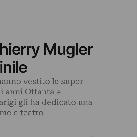
Thierry Mugler
nile
hanno vestito le super
i anni Ottanta e
rigi gli ha dedicato una
ume e teatro