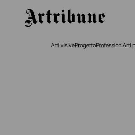
Artribune
Arti visive
Progetto
Professioni
Arti 