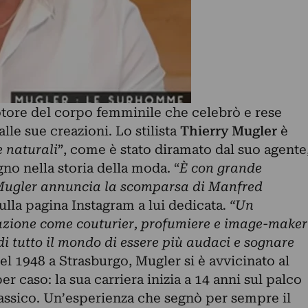
tore del corpo femminile che celebrò e rese
lle sue creazioni. Lo stilista
Thierry Mugler
è
 naturali
”, come è stato diramato dal suo agente
no nella storia della moda. “
È con grande
 Mugler annuncia la scomparsa di Manfred
sulla pagina Instagram a lui dedicata
. “Un
azione come couturier, profumiere e image-maker
i tutto il mondo di essere più audaci e sognare
nel 1948 a Strasburgo, Mugler si è avvicinato al
r caso: la sua carriera inizia a 14 anni sul palco
lassico. Un’esperienza che segnò per sempre il