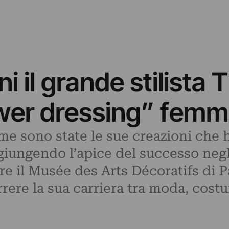
i il grande stilista 
wer dressing” femmi
eme sono state le sue creazioni che 
giungendo l’apice del successo negl
e il Musée des Arts Décoratifs di Pa
rrere la sua carriera tra moda, cost