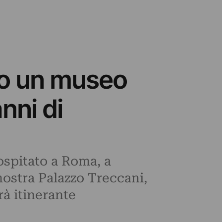
no un museo
nni di
 ospitato a Roma, a
 mostra Palazzo Treccani,
à itinerante