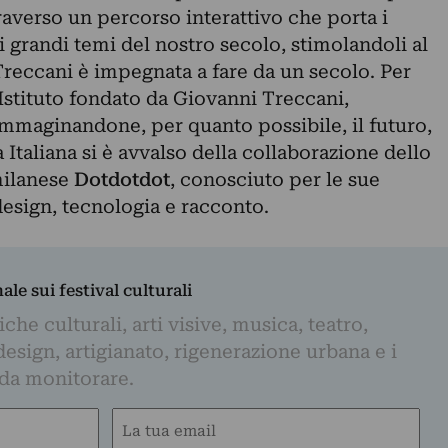
traverso un percorso interattivo che porta i
i grandi temi del nostro secolo, stimolandoli al
eccani è impegnata a fare da un secolo. Per
l’Istituto fondato da Giovanni Treccani,
immaginandone, per quanto possibile, il futuro,
a Italiana si è avvalso della collaborazione dello
milanese
Dotdotdot
, conosciuto per le sue
 design, tecnologia e racconto.
nale sui festival culturali
iche culturali, arti visive, musica, teatro,
design, artigianato, rigenerazione urbana e i
 da monitorare.
Email