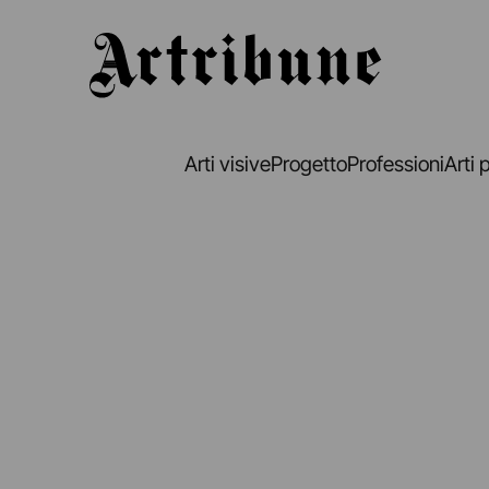
Artribune
Arti visive
Progetto
Professioni
Arti 