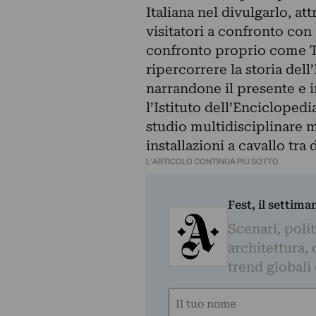
Italiana nel divulgarlo, at
visitatori a confronto con 
confronto proprio come Tr
ripercorrere la storia del
narrandone il presente e 
l’Istituto dell’Enciclopedi
studio multidisciplinare 
installazioni a cavallo tra
L'ARTICOLO CONTINUA PIÙ SOTTO
Fest, il settima
Scenari, polit
architettura, 
trend globali
Nome