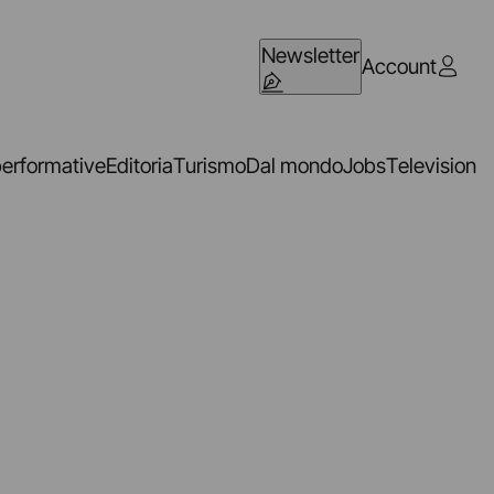
Newsletter
Account
performative
Editoria
Turismo
Dal mondo
Jobs
Television