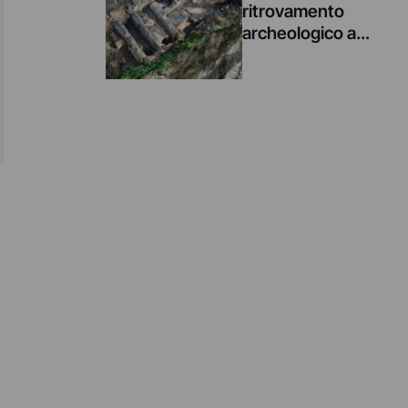
ritrovamento
archeologico a
Roma: mosaici e
affreschi
riemergono sotto
Villa Celimontana
durante un
cantiere