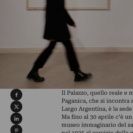
Condividi su Facebook
Il Palazzo, quello reale e
Paganica, che si incontra 
Condividi su X
Largo Argentina, è la sede 
Condividi su LinkedIn
Ma fino al 30 aprile c’è un
museo immaginario del sa
Condividi su Pinterest
nel 1925 al servizio della c