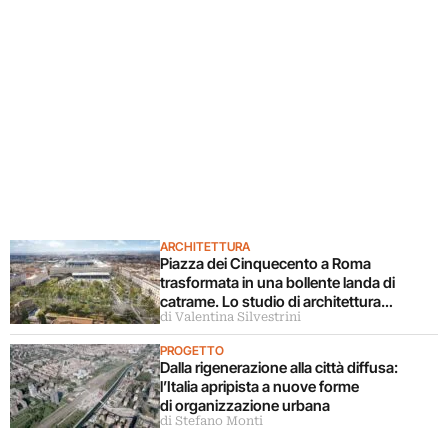
ARCHITETTURA
Piazza dei Cinquecento a Roma
trasformata in una bollente landa di
catrame. Lo studio di architettura
di Valentina Silvestrini
disconosce il progetto
PROGETTO
Dalla rigenerazione alla città diffusa:
l’Italia apripista a nuove forme
di organizzazione urbana
di Stefano Monti