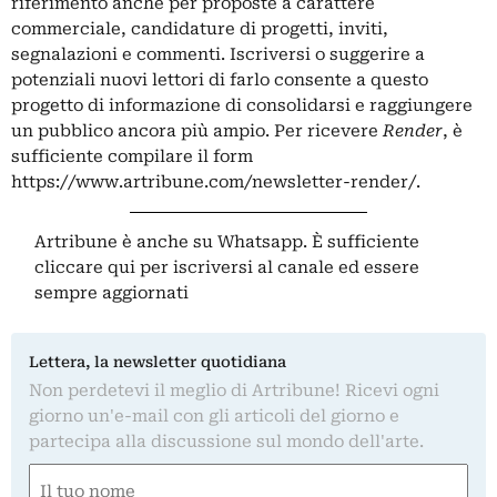
riferimento anche per proposte a carattere
commerciale, candidature di progetti, inviti,
segnalazioni e commenti. Iscriversi o suggerire a
potenziali nuovi lettori di farlo consente a questo
progetto di informazione di consolidarsi e raggiungere
un pubblico ancora più ampio. Per ricevere
Render
, è
sufficiente compilare il form
https://www.artribune.com/newsletter-render/
.
Artribune è anche su Whatsapp. È sufficiente
cliccare qui
per iscriversi al canale ed essere
sempre aggiornati
Lettera, la newsletter quotidiana
Non perdetevi il meglio di Artribune! Ricevi ogni
giorno un'e-mail con gli articoli del giorno e
partecipa alla discussione sul mondo dell'arte.
Nome