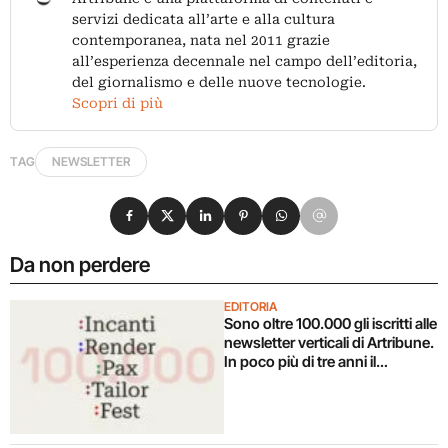
servizi dedicata all’arte e alla cultura
contemporanea, nata nel 2011 grazie
all’esperienza decennale nel campo dell’editoria,
del giornalismo e delle nuove tecnologie.
Scopri di più
TAG
NEWSLETTER
Condividi su Facebook
Condividi su X
Condividi su LinkedIn
Condividi su Pinterest
Condividi su WhatsApp
Condividi su Email
Da non perdere
EDITORIA
Sono oltre 100.000 gli iscritti alle
newsletter verticali di Artribune.
In poco più di tre anni il
successo di un ecosistema
editoriale