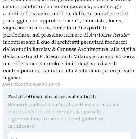
scena architettonica contemporanea, nonché agli
ambiti dello spazio pubblico, dell’arte pubblica e del
paesaggio, con approfondimenti, interviste, focus,
segnalazioni mirate, contributi di esperti. In
particolare, nel prossimo numero di
Artribune Render
incontreremo il duo di architetti peruviani fondatori
dello studio
Barclay & Crousse Architecture
, alla vigilia
della mostra al Politecnico di Milano, e daremo spazio a
una riflessione su ruolo e limiti degli spazi verdi
contemporanei, ispirata dalla visita di un parco privato
inglese.
L'ARTICOLO CONTINUA PIÙ SOTTO
Fest, il settimanale sui festival culturali
Scenari, politiche culturali, arti visive, musica,
teatro, architettura, design, artigianato,
rigenerazione urbana e i trend globali da
monitorare.
Nome