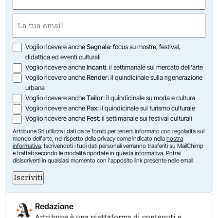
(Obbligatorio)
Nome
Email
(Obbligatorio)
Opzioni
Voglio ricevere anche
Segnala
: focus su mostre, festival,
didattica ed eventi culturali
Voglio ricevere anche
Incanti
: il settimanale sul mercato dell'arte
Voglio ricevere anche
Render
: il quindicinale sulla rigenerazione
urbana
Voglio ricevere anche
Tailor
: il quindicinale su moda e cultura
Voglio ricevere anche
Pax
: il quindicinale sul turismo culturale
Voglio ricevere anche
Fest
: il settimanale sui festival culturali
Artribune Srl utilizza i dati da te forniti per tenerti informato con regolarità sul
mondo dell'arte, nel rispetto della privacy come indicato nella
nostra
informativa
. Iscrivendoti i tuoi dati personali verranno trasferiti su MailChimp
e trattati secondo le modalità riportate in
questa informativa
. Potrai
disiscriverti in qualsiasi momento con l'apposito link presente nelle email.
Iscriviti
Redazione
Artribune è una piattaforma di contenuti e