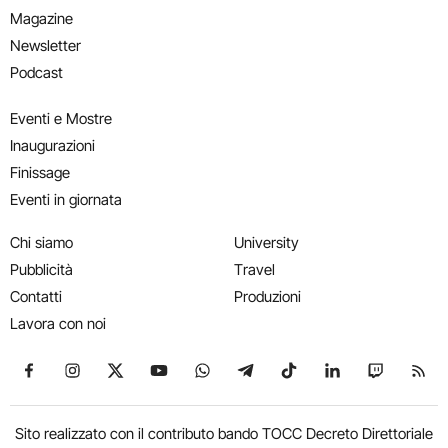
Magazine
Newsletter
Podcast
Eventi e Mostre
Inaugurazioni
Finissage
Eventi in giornata
Chi siamo
University
Pubblicità
Travel
Contatti
Produzioni
Lavora con noi
Seguici su Facebook
Seguici su Instagram
Seguici su X
Seguici su YouTube
Seguici su WhatsApp
Seguici su Telegram
Seguici su TikTok
Seguici su Link
Seguici su
Segui
Sito realizzato con il contributo bando TOCC Decreto Direttoriale