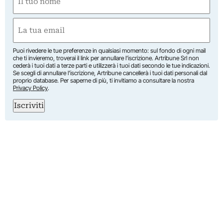
(Obbligatorio)
Nome
Email
(Obbligatorio)
Puoi rivedere le tue preferenze in qualsiasi momento: sul fondo di ogni mail
che ti invieremo, troverai il link per annullare l’iscrizione. Artribune Srl non
cederà i tuoi dati a terze parti e utilizzerà i tuoi dati secondo le tue indicazioni.
Se scegli di annullare l’iscrizione, Artribune cancellerà i tuoi dati personali dal
proprio database. Per saperne di più, ti invitiamo a consultare la nostra
Privacy Policy
.
Iscriviti