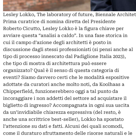
Lesley Lokko, The laboratory of future, Biennale Architet
Prima curatrice di nomina diretta del Presidente
Roberto Cicutto, Lesley Lokko è la figura chiave per
avviare questa “analisi a caldo”. In una fase storica in
cui il campo d’azione degli architetti è posto in
discussione dagli stessi professionisti (si pensi anche al
tipo di processo innescato dal Padiglione Italia 2023),
che tipo di mostra di architettura può essere
organizzato? Qual è il senso di questa categoria di
eventi? Siamo davvero certi che le modalità espositive
adottate da curatori anche molto noti, da Koolhaas a
Chipperfield, funzionerebbero oggi a tal punto da
incoraggiare i non addetti del settore ad acquistare il
biglietto di ingresso? Accompagnata in ogni sua uscita
da un’invidiabile chiarezza espressiva (del resto, è
anche una scrittrice best-seller), Lokko ha spostato
l’attenzione su dati e fatti. Alcuni dei quali scomodi,
come il duraturo sfruttamento delle risorse naturali e le