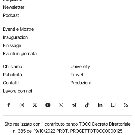
Newsletter
Podcast
Eventi e Mostre
Inaugurazioni
Finissage
Eventi in giornata
Chi siamo
University
Pubblicità
Travel
Contatti
Produzioni
Lavora con noi
Seguici su Facebook
Seguici su Instagram
Seguici su X
Seguici su YouTube
Seguici su WhatsApp
Seguici su Telegram
Seguici su TikTok
Seguici su Link
Seguici su
Segui
Sito realizzato con il contributo bando TOCC Decreto Direttoriale
n. 385 del 19/10/2022 PROT. PROGETTOTOCC0000125