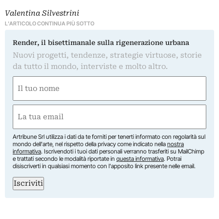
Valentina Silvestrini
L'ARTICOLO CONTINUA PIÙ SOTTO
Render, il bisettimanale sulla rigenerazione urbana
Nuovi progetti, tendenze, strategie virtuose, storie
da tutto il mondo, interviste e molto altro.
Nome
(Required)
First
Email
(Required)
Artribune Srl utilizza i dati da te forniti per tenerti informato con regolarità sul
mondo dell'arte, nel rispetto della privacy come indicato nella
nostra
informativa
. Iscrivendoti i tuoi dati personali verranno trasferiti su MailChimp
e trattati secondo le modalità riportate in
questa informativa
. Potrai
disiscriverti in qualsiasi momento con l'apposito link presente nelle email.
Iscriviti