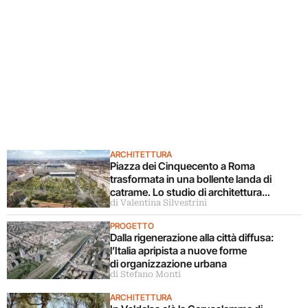
ARCHITETTURA
Piazza dei Cinquecento a Roma
trasformata in una bollente landa di
catrame. Lo studio di architettura
di Valentina Silvestrini
disconosce il progetto
PROGETTO
Dalla rigenerazione alla città diffusa:
l’Italia apripista a nuove forme
di organizzazione urbana
di Stefano Monti
ARCHITETTURA