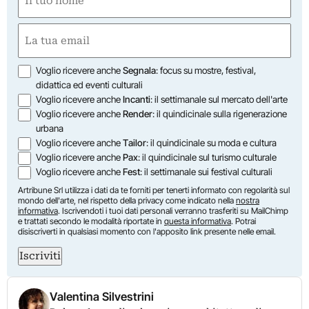
(Required)
First
Email
(Required)
Opzioni
Voglio ricevere anche
Segnala
: focus su mostre, festival,
didattica ed eventi culturali
Voglio ricevere anche
Incanti
: il settimanale sul mercato dell'arte
Voglio ricevere anche
Render
: il quindicinale sulla rigenerazione
urbana
Voglio ricevere anche
Tailor
: il quindicinale su moda e cultura
Voglio ricevere anche
Pax
: il quindicinale sul turismo culturale
Voglio ricevere anche
Fest
: il settimanale sui festival culturali
Artribune Srl utilizza i dati da te forniti per tenerti informato con regolarità sul
mondo dell'arte, nel rispetto della privacy come indicato nella
nostra
informativa
. Iscrivendoti i tuoi dati personali verranno trasferiti su MailChimp
e trattati secondo le modalità riportate in
questa informativa
. Potrai
disiscriverti in qualsiasi momento con l'apposito link presente nelle email.
Iscriviti
Valentina Silvestrini