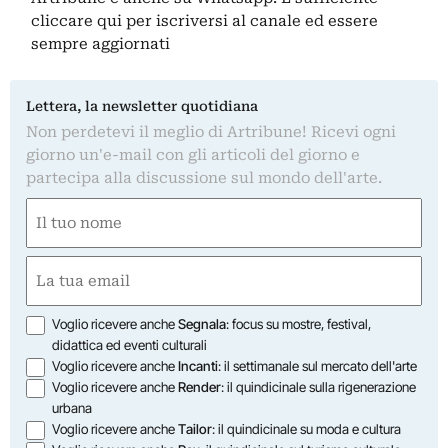
cliccare qui
per iscriversi al canale ed essere
sempre aggiornati
Lettera, la newsletter quotidiana
Non perdetevi il meglio di Artribune! Ricevi ogni
giorno un'e-mail con gli articoli del giorno e
partecipa alla discussione sul mondo dell'arte.
Nome
(Obbligatorio)
Nome
Email
(Obbligatorio)
Opzioni
Voglio ricevere anche
Segnala
: focus su mostre, festival,
didattica ed eventi culturali
Voglio ricevere anche
Incanti
: il settimanale sul mercato dell'arte
Voglio ricevere anche
Render
: il quindicinale sulla rigenerazione
urbana
Voglio ricevere anche
Tailor
: il quindicinale su moda e cultura