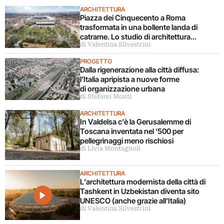
ARCHITETTURA
Piazza dei Cinquecento a Roma
trasformata in una bollente landa di
catrame. Lo studio di architettura
di Valentina Silvestrini
disconosce il progetto
PROGETTO
Dalla rigenerazione alla città diffusa:
l’Italia apripista a nuove forme
di organizzazione urbana
di Stefano Monti
ARCHITETTURA
In Valdelsa c’è la Gerusalemme di
Toscana inventata nel ‘500 per
pellegrinaggi meno rischiosi
di Livia Montagnoli
ARCHITETTURA
L’architettura modernista della città di
Tashkent in Uzbekistan diventa sito
UNESCO (anche grazie all’Italia)
di Valentina Silvestrini