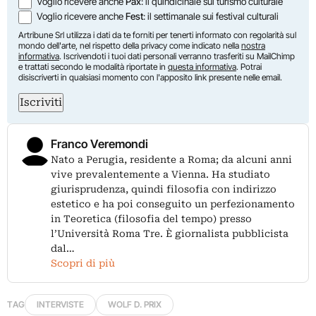
Voglio ricevere anche
Pax
: il quindicinale sul turismo culturale
Voglio ricevere anche
Fest
: il settimanale sui festival culturali
Artribune Srl utilizza i dati da te forniti per tenerti informato con regolarità sul
mondo dell'arte, nel rispetto della privacy come indicato nella
nostra
informativa
. Iscrivendoti i tuoi dati personali verranno trasferiti su MailChimp
e trattati secondo le modalità riportate in
questa informativa
. Potrai
disiscriverti in qualsiasi momento con l'apposito link presente nelle email.
Iscriviti
Franco Veremondi
Nato a Perugia, residente a Roma; da alcuni anni
vive prevalentemente a Vienna. Ha studiato
giurisprudenza, quindi filosofia con indirizzo
estetico e ha poi conseguito un perfezionamento
in Teoretica (filosofia del tempo) presso
l’Università Roma Tre. È giornalista pubblicista
dal…
Scopri di più
TAG
INTERVISTE
WOLF D. PRIX