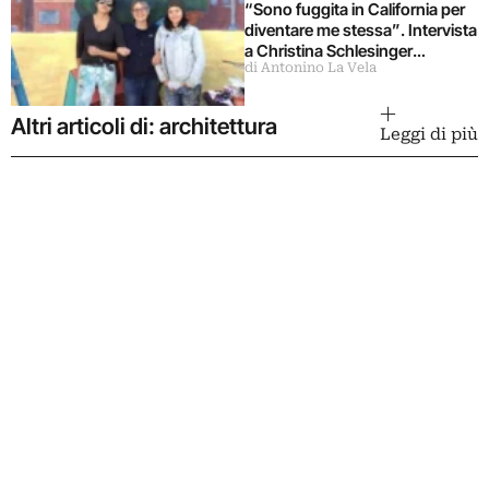
“Sono fuggita in California per
diventare me stessa”. Intervista
a Christina Schlesinger
di Antonino La Vela
delle Guerrilla Girls
Altri articoli di: architettura
Leggi di più