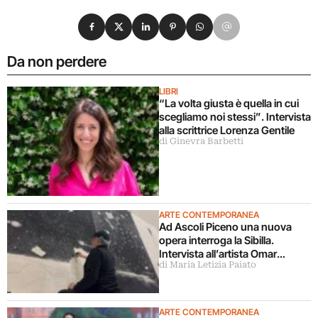
Condividi su Facebook
Condividi su X
Condividi su LinkedIn
Condividi su Pinterest
Condividi su WhatsApp
Condividi su Email
Da non perdere
LIBRI
“La volta giusta è quella in cui
scegliamo noi stessi”. Intervista
alla scrittrice Lorenza Gentile
di Ginevra Barbetti
ARTE CONTEMPORANEA
Ad Ascoli Piceno una nuova
opera interroga la Sibilla.
Intervista all’artista Omar
di Maria Letizia Paiato
Galliani
ARTE CONTEMPORANEA