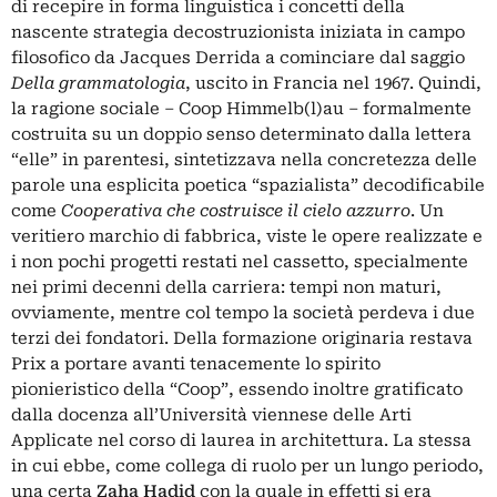
di recepire in forma linguistica i concetti della
nascente strategia decostruzionista iniziata in campo
filosofico da Jacques Derrida a cominciare dal saggio
Della grammatologia
, uscito in Francia nel 1967. Quindi,
la ragione sociale – Coop Himmelb(l)au – formalmente
costruita su un doppio senso determinato dalla lettera
“elle” in parentesi, sintetizzava nella concretezza delle
parole una esplicita poetica “spazialista” decodificabile
come
Cooperativa che costruisce il cielo azzurro
. Un
veritiero marchio di fabbrica, viste le opere realizzate e
i non pochi progetti restati nel cassetto, specialmente
nei primi decenni della carriera: tempi non maturi,
ovviamente, mentre col tempo la società perdeva i due
terzi dei fondatori. Della formazione originaria restava
Prix a portare avanti tenacemente lo spirito
pionieristico della “Coop”, essendo inoltre gratificato
dalla docenza all’Università viennese delle Arti
Applicate nel corso di laurea in architettura. La stessa
in cui ebbe, come collega di ruolo per un lungo periodo,
una certa
Zaha Hadid
con la quale in effetti si era