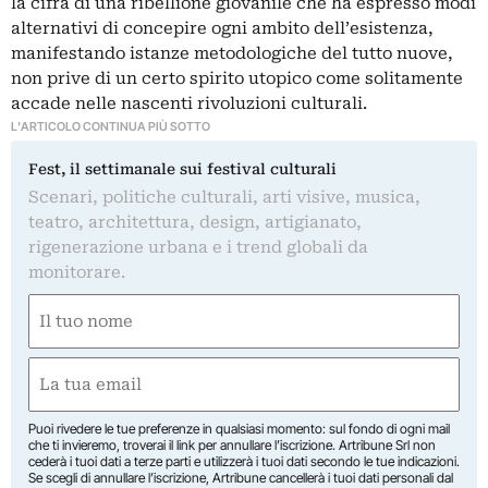
la cifra di una ribellione giovanile che ha espresso modi
alternativi di concepire ogni ambito dell’esistenza,
manifestando istanze metodologiche del tutto nuove,
non prive di un certo spirito utopico come solitamente
accade nelle nascenti rivoluzioni culturali.
L'ARTICOLO CONTINUA PIÙ SOTTO
Fest, il settimanale sui festival culturali
Scenari, politiche culturali, arti visive, musica,
teatro, architettura, design, artigianato,
rigenerazione urbana e i trend globali da
monitorare.
Nome
(Obbligatorio)
Nome
Email
(Obbligatorio)
Puoi rivedere le tue preferenze in qualsiasi momento: sul fondo di ogni mail
che ti invieremo, troverai il link per annullare l’iscrizione. Artribune Srl non
cederà i tuoi dati a terze parti e utilizzerà i tuoi dati secondo le tue indicazioni.
Se scegli di annullare l’iscrizione, Artribune cancellerà i tuoi dati personali dal