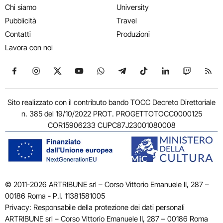
Chi siamo
University
Pubblicità
Travel
Contatti
Produzioni
Lavora con noi
Seguici su Facebook
Seguici su Instagram
Seguici su X
Seguici su YouTube
Seguici su WhatsApp
Seguici su Telegram
Seguici su TikTok
Seguici su Link
Seguici su
Segui
Sito realizzato con il contributo bando TOCC Decreto Direttoriale
n. 385 del 19/10/2022 PROT. PROGETTOTOCC0000125
COR15906233 CUPC87J23001080008
© 2011-2026 ARTRIBUNE srl – Corso Vittorio Emanuele II, 287 –
00186 Roma - P.I. 11381581005
Privacy: Responsabile della protezione dei dati personali
ARTRIBUNE srl – Corso Vittorio Emanuele II, 287 – 00186 Roma