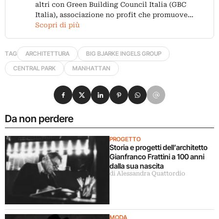
altri con Green Building Council Italia (GBC
Italia), associazione no profit che promuove…
Scopri di più
TAG
ARCHITETTURA
BIG BJARKE INGELS GROUP
CENTRAL PARK
MANHATTAN
Condividi su Facebook
Condividi su X
Condividi su LinkedIn
Condividi su Pinterest
Condividi su WhatsApp
Condividi su Email
Da non perdere
PROGETTO
Storia e progetti dell’architetto
Gianfranco Frattini a 100 anni
dalla sua nascita
di Alessandra Quattordio
MODA