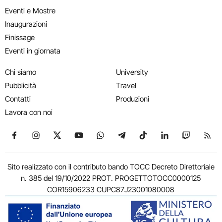
Eventi e Mostre
Inaugurazioni
Finissage
Eventi in giornata
Chi siamo
University
Pubblicità
Travel
Contatti
Produzioni
Lavora con noi
Seguici su Facebook
Seguici su Instagram
Seguici su X
Seguici su YouTube
Seguici su WhatsApp
Seguici su Telegram
Seguici su TikTok
Seguici su Link
Seguici su
Segui
Sito realizzato con il contributo bando TOCC Decreto Direttoriale
n. 385 del 19/10/2022 PROT. PROGETTOTOCC0000125
COR15906233 CUPC87J23001080008