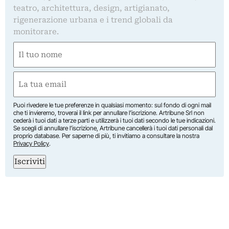
teatro, architettura, design, artigianato,
rigenerazione urbana e i trend globali da
monitorare.
Nome
(Obbligatorio)
Nome
Email
(Obbligatorio)
Puoi rivedere le tue preferenze in qualsiasi momento: sul fondo di ogni mail
che ti invieremo, troverai il link per annullare l’iscrizione. Artribune Srl non
cederà i tuoi dati a terze parti e utilizzerà i tuoi dati secondo le tue indicazioni.
Se scegli di annullare l’iscrizione, Artribune cancellerà i tuoi dati personali dal
proprio database. Per saperne di più, ti invitiamo a consultare la nostra
Privacy Policy
.
Iscriviti