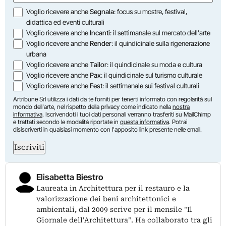
Opzioni
Voglio ricevere anche
Segnala
: focus su mostre, festival,
didattica ed eventi culturali
Voglio ricevere anche
Incanti
: il settimanale sul mercato dell'arte
Voglio ricevere anche
Render
: il quindicinale sulla rigenerazione
urbana
Voglio ricevere anche
Tailor
: il quindicinale su moda e cultura
Voglio ricevere anche
Pax
: il quindicinale sul turismo culturale
Voglio ricevere anche
Fest
: il settimanale sui festival culturali
Artribune Srl utilizza i dati da te forniti per tenerti informato con regolarità sul
mondo dell'arte, nel rispetto della privacy come indicato nella
nostra
informativa
. Iscrivendoti i tuoi dati personali verranno trasferiti su MailChimp
e trattati secondo le modalità riportate in
questa informativa
. Potrai
disiscriverti in qualsiasi momento con l'apposito link presente nelle email.
Iscriviti
Elisabetta Biestro
Laureata in Architettura per il restauro e la
valorizzazione dei beni architettonici e
ambientali, dal 2009 scrive per il mensile "Il
Giornale dell'Architettura". Ha collaborato tra gli