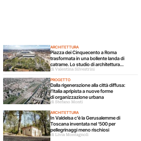
ARCHITETTURA
Piazza dei Cinquecento a Roma
trasformata in una bollente landa di
catrame. Lo studio di architettura
di Valentina Silvestrini
disconosce il progetto
PROGETTO
Dalla rigenerazione alla città diffusa:
l’Italia apripista a nuove forme
di organizzazione urbana
di Stefano Monti
ARCHITETTURA
In Valdelsa c’è la Gerusalemme di
Toscana inventata nel ‘500 per
pellegrinaggi meno rischiosi
di Livia Montagnoli