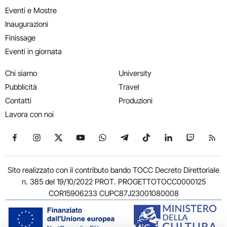
Eventi e Mostre
Inaugurazioni
Finissage
Eventi in giornata
Chi siamo
University
Pubblicità
Travel
Contatti
Produzioni
Lavora con noi
Seguici su Facebook
Seguici su Instagram
Seguici su X
Seguici su YouTube
Seguici su WhatsApp
Seguici su Telegram
Seguici su TikTok
Seguici su Link
Seguici su
Segui
Sito realizzato con il contributo bando TOCC Decreto Direttoriale
n. 385 del 19/10/2022 PROT. PROGETTOTOCC0000125
COR15906233 CUPC87J23001080008