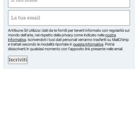
(Obbligatorio)
Nome
Email
(Obbligatorio)
Artribune Srl utilizza i dati da te forniti per tenerti informato con regolarità sul
mondo dell'arte, nel rispetto della privacy come indicato nella
nostra
informativa
. Iscrivendoti i tuoi dati personali verranno trasferiti su MailChimp
e trattati secondo le modalità riportate in
questa informativa
. Potrai
disiscriverti in qualsiasi momento con l'apposito link presente nelle email.
Iscriviti