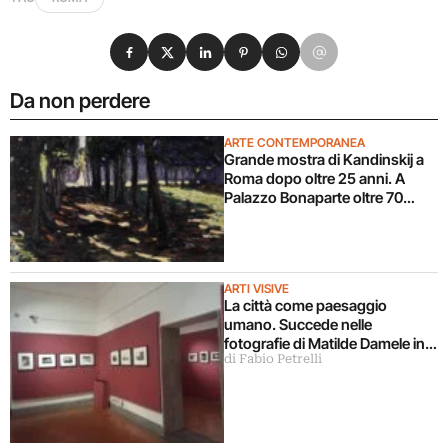
Condividi su Facebook
Condividi su X
Condividi su LinkedIn
Condividi su Pinterest
Condividi su WhatsApp
Condividi su Email
Da non perdere
ARTE CONTEMPORANEA
Grande mostra di Kandinskij a
Roma dopo oltre 25 anni. A
Palazzo Bonaparte oltre 70
opere dal Pompidou
ARTI VISIVE
La città come paesaggio
umano. Succede nelle
fotografie di Matilde Damele in
di Fabio Petrelli
mostra a Roma