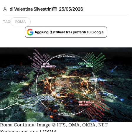
di Valentina Silvestrini
25/05/2026
TAG
ROMA
Roma Continua. Image © IT’S, OMA, OKRA, NET
Engineering, and LGSMA