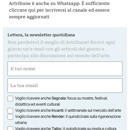
Artribune è anche su Whatsapp. È sufficiente
cliccare qui
per iscriversi al canale ed essere
sempre aggiornati
Lettera, la newsletter quotidiana
Non perdetevi il meglio di Artribune! Ricevi ogni
giorno un'e-mail con gli articoli del giorno e
partecipa alla discussione sul mondo dell'arte.
Nome
(Obbligatorio)
Nome
Email
(Obbligatorio)
Opzioni
Voglio ricevere anche
Segnala
: focus su mostre, festival,
didattica ed eventi culturali
Voglio ricevere anche
Incanti
: il settimanale sul mercato dell'arte
Voglio ricevere anche
Render
: il quindicinale sulla rigenerazione
urbana
Voglio ricevere anche
Tailor
: il quindicinale su moda e cultura