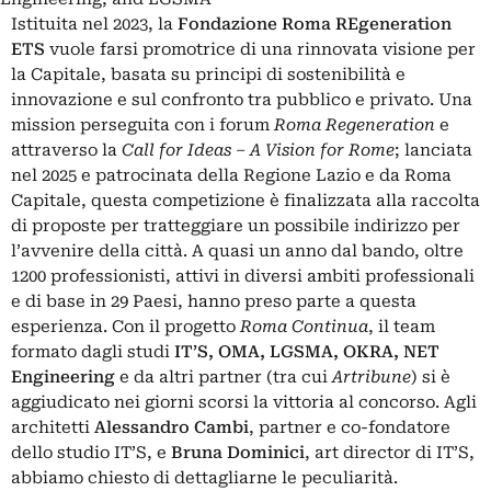
Istituita nel 2023, la
Fondazione Roma REgeneration
ETS
vuole farsi promotrice di una rinnovata visione per
la Capitale, basata su principi di sostenibilità e
innovazione e sul confronto tra pubblico e privato. Una
mission perseguita con i forum
Roma Regeneration
e
attraverso la
Call for Ideas – A Vision for Rome
; lanciata
nel 2025 e patrocinata della Regione Lazio e da Roma
Capitale, questa competizione è finalizzata alla raccolta
di proposte per tratteggiare un possibile indirizzo per
l’avvenire della città. A quasi un anno dal bando, oltre
1200 professionisti, attivi in diversi ambiti professionali
e di base in 29 Paesi, hanno preso parte a questa
esperienza. Con il progetto
Roma Continua
, il team
formato dagli studi
IT’S, OMA, LGSMA, OKRA, NET
Engineering
e da altri partner (tra cui
Artribune
) si è
aggiudicato nei giorni scorsi la vittoria al concorso. Agli
architetti
Alessandro Cambi
, partner e co-fondatore
dello studio IT’S, e
Bruna Dominici
, art director di IT’S,
abbiamo chiesto di dettagliarne le peculiarità.