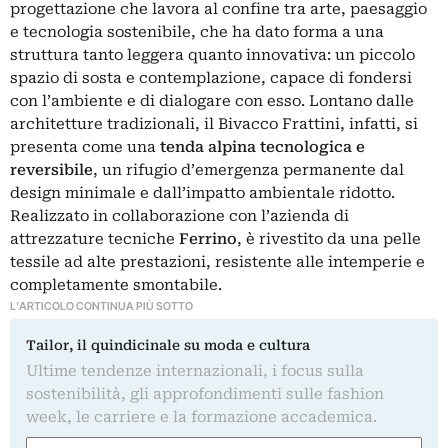
progettazione che lavora al confine tra arte, paesaggio
e tecnologia sostenibile, che ha dato forma a una
struttura tanto leggera quanto innovativa: un piccolo
spazio di sosta e contemplazione, capace di fondersi
con l’ambiente e di dialogare con esso. Lontano dalle
architetture tradizionali, il Bivacco Frattini, infatti, si
presenta come una
tenda alpina tecnologica e
reversibile
, un rifugio d’emergenza permanente dal
design minimale e dall’impatto ambientale ridotto.
Realizzato in collaborazione con l’azienda di
attrezzature tecniche
Ferrino
, è rivestito da una pelle
tessile ad alte prestazioni, resistente alle intemperie e
completamente smontabile.
L'ARTICOLO CONTINUA PIÙ SOTTO
Tailor, il quindicinale su moda e cultura
Ultime tendenze internazionali, i focus sulla
sostenibilità, gli approfondimenti sulle fashion
week, le carriere e la formazione accademica.
Nome