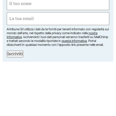
(Obbligatorio)
Nome
Email
(Obbligatorio)
Artribune Srl utilizza i dati da te forniti per tenerti informato con regolarità sul
mondo dell'arte, nel rispetto della privacy come indicato nella
nostra
informativa
. Iscrivendoti i tuoi dati personali verranno trasferiti su MailChimp
e trattati secondo le modalità riportate in
questa informativa
. Potrai
disiscriverti in qualsiasi momento con l'apposito link presente nelle email.
Iscriviti