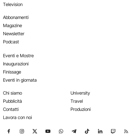
Television
Abbonamenti
Magazine
Newsletter
Podcast
Eventi e Mostre
Inaugurazioni
Finissage
Eventi in giornata
Chi siamo
University
Pubblicità
Travel
Contatti
Produzioni
Lavora con noi
Seguici su Facebook
Seguici su Instagram
Seguici su X
Seguici su YouTube
Seguici su WhatsApp
Seguici su Telegram
Seguici su TikTok
Seguici su Link
Seguici su
Segui