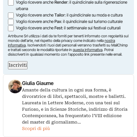
Voglio ricevere anche
Render
: il quindicinale sulla rigenerazione
urbana
Voglio ricevere anche
Tailor
: il quindicinale su moda e cultura
Voglio ricevere anche
Pax
: il quindicinale sul turismo culturale
Voglio ricevere anche
Fest
: il settimanale sui festival culturali
Artribune Srl utilizza i dati da te forniti per tenerti informato con regolarità sul
mondo dell'arte, nel rispetto della privacy come indicato nella
nostra
informativa
. Iscrivendoti i tuoi dati personali verranno trasferiti su MailChimp
e trattati secondo le modalità riportate in
questa informativa
. Potrai
disiscriverti in qualsiasi momento con l'apposito link presente nelle email.
Iscriviti
Giulia Giaume
Amante della cultura in ogni sua forma, è
divoratrice di libri, spettacoli, mostre e balletti.
Laureata in Lettere Moderne, con una tesi sul
Furioso, e in Scienze Storiche, indirizzo di Storia
Contemporanea, ha frequentato l'VIII edizione
del master di giornalismo…
Scopri di più