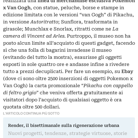
realizzata una
linea di merchandise esclusiva Pokémon
x Van Gogh
, con statue, peluche, borse e stampe in
edizione limitata con le versioni “van Gogh” di Pikachu,
in versione
Autoritratto
; Sunflora, trasformata in
girasole; Munchlax e Snorlax, ritratti come ne
La
camera di Vincent ad Arles
. Purtroppo, il museo non ha
posto alcun limite all’acquisto di questi gadget, facendo
sì che una folla di bagarini invadesse il museo
(evitando del tutto la mostra), esaurisse gli oggetti
esposti in sole quattro ore e andasse infine a rivedere
tutto a prezzi decuplicati. Per fare un esempio, su
Ebay
(dove ci sono oltre 2500 inserzioni di oggetti Pokemon x
Van Gogh) la carta promozionale “
Pikachu con cappello
di feltro grigio
” che veniva offerta gratuitamente ai
visitatori dopo l’acquisto di qualsiasi oggetto è ora
quotata oltre 500 dollari.
L'ARTICOLO CONTINUA PIÙ SOTTO
Render, il bisettimanale sulla rigenerazione urbana
Nuovi progetti, tendenze, strategie virtuose, storie