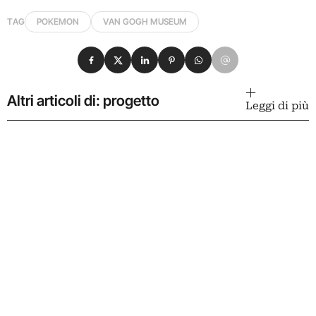
TAG
POKEMON
VAN GOGH MUSEUM
Condividi su Facebook
Condividi su X
Condividi su LinkedIn
Condividi su Pinterest
Condividi su WhatsApp
Condividi su Email
Altri articoli di: progetto
Leggi di più