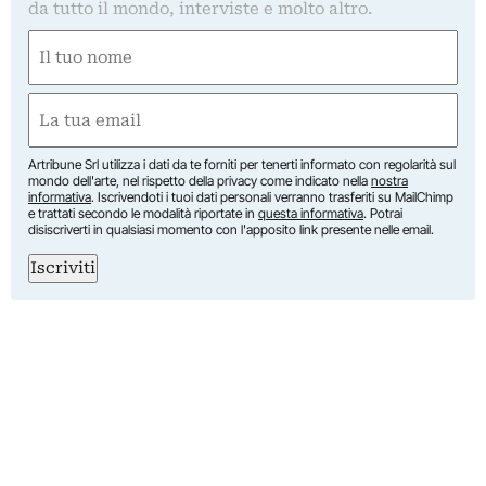
da tutto il mondo, interviste e molto altro.
Nome
(Required)
First
Email
(Required)
Artribune Srl utilizza i dati da te forniti per tenerti informato con regolarità sul
mondo dell'arte, nel rispetto della privacy come indicato nella
nostra
informativa
. Iscrivendoti i tuoi dati personali verranno trasferiti su MailChimp
e trattati secondo le modalità riportate in
questa informativa
. Potrai
disiscriverti in qualsiasi momento con l'apposito link presente nelle email.
Iscriviti