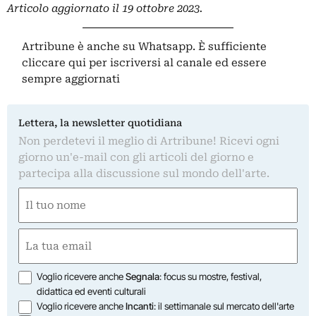
Articolo aggiornato il 19 ottobre 2023.
Artribune è anche su Whatsapp. È sufficiente
cliccare qui
per iscriversi al canale ed essere
sempre aggiornati
Lettera, la newsletter quotidiana
Non perdetevi il meglio di Artribune! Ricevi ogni
giorno un'e-mail con gli articoli del giorno e
partecipa alla discussione sul mondo dell'arte.
Nome
(Required)
First
Email
(Required)
Opzioni
Voglio ricevere anche
Segnala
: focus su mostre, festival,
didattica ed eventi culturali
Voglio ricevere anche
Incanti
: il settimanale sul mercato dell'arte