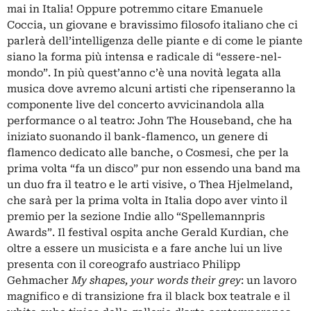
mai in Italia! Oppure potremmo citare Emanuele
Coccia, un giovane e bravissimo filosofo italiano che ci
parlerà dell’intelligenza delle piante e di come le piante
siano la forma più intensa e radicale di “essere-nel-
mondo”. In più quest’anno c’è una novità legata alla
musica dove avremo alcuni artisti che ripenseranno la
componente live del concerto avvicinandola alla
performance o al teatro: John The Houseband, che ha
iniziato suonando il bank-flamenco, un genere di
flamenco dedicato alle banche, o Cosmesi, che per la
prima volta “fa un disco” pur non essendo una band ma
un duo fra il teatro e le arti visive, o Thea Hjelmeland,
che sarà per la prima volta in Italia dopo aver vinto il
premio per la sezione Indie allo “Spellemannpris
Awards”. Il festival ospita anche Gerald Kurdian, che
oltre a essere un musicista e a fare anche lui un live
presenta con il coreografo austriaco Philipp
Gehmacher
My shapes, your words their grey
: un lavoro
magnifico e di transizione fra il black box teatrale e il