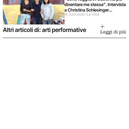
diventare me stessa”. Intervista
a Christina Schlesinger
di Antonino La Vela
delle Guerrilla Girls
Altri articoli di: arti performative
Leggi di più