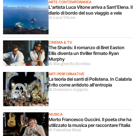
ARTE CONTEMPORANEA
L’artista Luca Vitone arriva a Sant’Elena. Il
diario di bordo del suo viaggio a vela
di Luca Vitone
CINEMA & TV
The Shards: il romanzo di Bret Easton
Ellis diventa un thriller firmato Ryan
Murphy
di Margherita Bordino
ARTI PERFORMATIVE
La teoria dei santi di Polistena. In Calabria
il rito come antidoto all’entropia
di Domenico Ioppolo
MUSICA
Morto Francesco Guccini. Il poeta che ha
utilizzato la musica per raccontare l’Italia
di Valentina Muzi