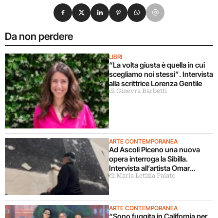
Condividi su Facebook
Condividi su X
Condividi su LinkedIn
Condividi su Pinterest
Condividi su WhatsApp
Condividi su Email
Da non perdere
LIBRI
“La volta giusta è quella in cui
scegliamo noi stessi”. Intervista
alla scrittrice Lorenza Gentile
di Ginevra Barbetti
ARTE CONTEMPORANEA
Ad Ascoli Piceno una nuova
opera interroga la Sibilla.
Intervista all’artista Omar
di Maria Letizia Paiato
Galliani
ARTE CONTEMPORANEA
“Sono fuggita in California per