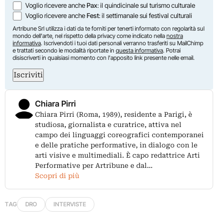
Voglio ricevere anche
Pax
: il quindicinale sul turismo culturale
Voglio ricevere anche
Fest
: il settimanale sui festival culturali
Artribune Srl utilizza i dati da te forniti per tenerti informato con regolarità sul
mondo dell'arte, nel rispetto della privacy come indicato nella
nostra
informativa
. Iscrivendoti i tuoi dati personali verranno trasferiti su MailChimp
e trattati secondo le modalità riportate in
questa informativa
. Potrai
disiscriverti in qualsiasi momento con l'apposito link presente nelle email.
Iscriviti
Chiara Pirri
Chiara Pirri (Roma, 1989), residente a Parigi, è
studiosa, giornalista e curatrice, attiva nel
campo dei linguaggi coreografici contemporanei
e delle pratiche performative, in dialogo con le
arti visive e multimediali. È capo redattrice Arti
Performative per Artribune e dal…
Scopri di più
TAG
DRO
INTERVISTE