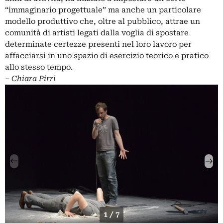
“immaginario progettuale” ma anche un particolare
modello produttivo che, oltre al pubblico, attrae un
comunità di artisti legati dalla voglia di spostare
determinate certezze presenti nel loro lavoro per
affacciarsi in uno spazio di esercizio teorico e pratico
allo stesso tempo.
‒
Chiara Pirri
1 / 7