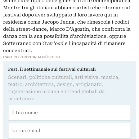
white cube tipico delle gallerie d’arte contemporanea.
Mentre tra gli italiani abbiamo artisti che ritornano al
festival dopo aver sviluppato il loro lavoro qui in
residenza come Jacopo Jenna, che rimescola i codici
della street-dance, Marco D’Agostin, che confronta la
danza con la sua possibilità d’archiviazione, oppure
Sotterraneo con
Overload
e l’incapacità di rimanere
concentrati.
L'ARTICOLO CONTINUA PIÙ SOTTO
Fest, il settimanale sui festival culturali
Scenari, politiche culturali, arti visive, musica,
teatro, architettura, design, artigianato,
rigenerazione urbana e i trend globali da
monitorare.
Nome
(Required)
First
Email
(Required)