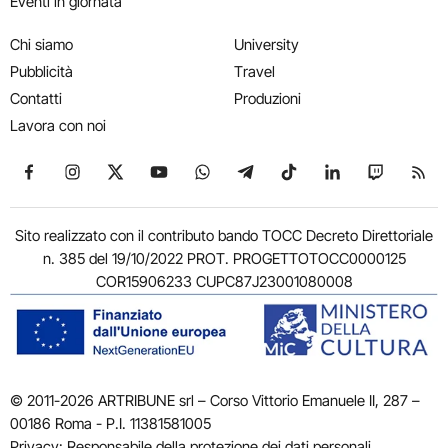
Eventi in giornata
Chi siamo
University
Pubblicità
Travel
Contatti
Produzioni
Lavora con noi
Seguici su Facebook
Seguici su Instagram
Seguici su X
Seguici su YouTube
Seguici su WhatsApp
Seguici su Telegram
Seguici su TikTok
Seguici su Link
Seguici su
Segui
Sito realizzato con il contributo bando TOCC Decreto Direttoriale
n. 385 del 19/10/2022 PROT. PROGETTOTOCC0000125
COR15906233 CUPC87J23001080008
© 2011-2026 ARTRIBUNE srl – Corso Vittorio Emanuele II, 287 –
00186 Roma - P.I. 11381581005
Privacy: Responsabile della protezione dei dati personali