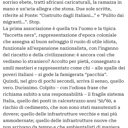
sorriso ebete, tratti africani caricaturali, la ramazza in
mano e un’aria allegra che stona. Due sole scritte,
riferite al Ponte: “Costruito dagli Italiani…” e “Pulito dai
migranti…”. Stop.
La prima associazione è quella tra l’uomo e la tipica
“faccetta nera”, rappresentazione d’epoca coloniale
che assegna al buon selvaggio il ruolo di utile idiota,
funzionale all’espansione nazionalista, con l’inganno
del riscatto e della civilizzazione: è ancora così che
vediamo lo straniero? Accolto per pietà, consegnato a
umili mestieri e rappresentato come chi – alle spalle dei
poveri italiani – si gode la famigerata “pacchia”.
Quindi, nel giro di pochi secondi, arriva il senso, quello
vero. Durissimo. Colpito – con l’odiosa frase che
richiama subito a una responsabilità – il fragile sistema
Italia, quello dei ponti in calcestruzzo anni ‘50/’60, a
rischio di cedimento, che non sono stati manutenuti a
dovere; quello delle infrastrutture vecchie e mai più
ammodernate; quello delle infrastrutture nuove che
non arrivano da tempo e che ambientalisti di maniera,