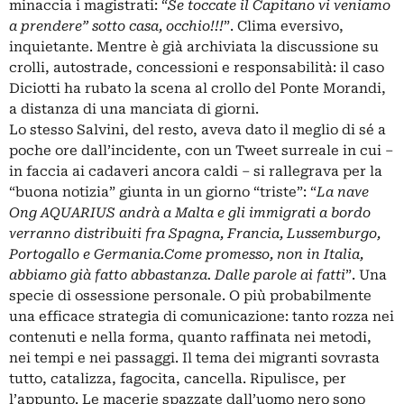
minaccia i magistrati: “
Se toccate il Capitano vi veniamo
a prendere” sotto casa, occhio!!!
”. Clima eversivo,
inquietante. Mentre è già archiviata la discussione su
crolli, autostrade, concessioni e responsabilità: il caso
Diciotti ha rubato la scena al crollo del Ponte Morandi,
a distanza di una manciata di giorni.
Lo stesso Salvini, del resto, aveva dato il meglio di sé a
poche ore dall’incidente, con un Tweet surreale in cui –
in faccia ai cadaveri ancora caldi – si rallegrava per la
“buona notizia” giunta in un giorno “triste”: “
La nave
Ong AQUARIUS andrà a Malta e gli immigrati a bordo
verranno distribuiti fra Spagna, Francia, Lussemburgo,
Portogallo e Germania.
Come promesso, non in Italia,
abbiamo già fatto abbastanza. Dalle parole ai fatti
”. Una
specie di ossessione personale. O più probabilmente
una efficace strategia di comunicazione: tanto rozza nei
contenuti e nella forma, quanto raffinata nei metodi,
nei tempi e nei passaggi. Il tema dei migranti sovrasta
tutto, catalizza, fagocita, cancella. Ripulisce, per
l’appunto. Le macerie spazzate dall’uomo nero sono