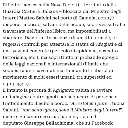
Riflettori accesi sulla Nave Diciotti – territorio della
Guardia Costiera Italiana – bloccata dal Ministro degli
Interni
Matteo Salvini
nel porto di Catania, con 177
disperati a bordo, salvati dalle acque, sopravvissuti alla
traversata nell’inferno libico, ma impossibilitati a
sbarcare. Da giorni. In assenza di un atto formale, di
regolari controlli per attestare lo status di rifugiati e di
motivazioni concrete (pericolo di epidemie, sospetto
terrorismo, etc.), ma soprattutto in probabile spregio
delle leggi nazionali e internazionali (l’Italia che
sequestra una nave italiana, limitando la libertà di
movimento di molti esseri umani, tra superstiti ed
equipaggio).
E intanto la procura di Agrigento valuta se avviare
un’indagine contro ignoti per sequestro di persona e
trattenimento illecito a bordo. “
Arrestatemi pure
”, tuona
Salvini, “
non sono ignoto, sono il Ministro degli Interni
”,
mentre gli fanno eco i suoi uomini, tra cui l
deputato
Giuseppe Bellachioma
, che su Facebook