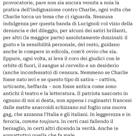
provocatorie, pare non sia ancora venuta a noia la
pratica dell’indignazione contro Charlie, ogni volta che
Charlie tocca un tema che ci riguarda. Nessuna
indulgenza per questa banda di Lucignoli col vizio della
denuncia e del dileggio, per alcuni dei satiri brillanti,
per altri (la maggior parte) assolutamente dozzinali: il
gusto e la sensibilità personale, del resto, guidano
anche le compere in edicola, com’è ovvio che sia.
Eppure, ogni volta, si leva il coro dei giudici con le
orbite di fuori, il sangue al cervello e un desiderio
(anche inconfessato) di censura. Nemmeno se Charlie
fosse nato ieri e se questo tipo di satira – cattiva,
urticante, beffarda – non fosse antica come sono
antichi il teatro e la letteratura. Il patriota nascosto in
ognuno di noi si desta, non appena i cuginastri francesi
dalle matite anarcoidi schizzano sul foglio una nuova
gag, che azzanna l’Italia e gli italiani. In leggerezza e in
ferocia,
comme toujours
. In certi casi fallendo il
bersaglio, in certi altri dicendo la verità. Anche (e
soprattutto) quella che fa male.