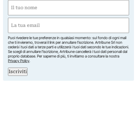
Nome
(Required)
First
Email
(Required)
Puoi rivedere le tue preferenze in qualsiasi momento: sul fondo di ogni mail
che ti invieremo, troverai il link per annullare l’iscrizione. Artribune Srl non
cederà i tuoi dati a terze parti e utilizzerà i tuoi dati secondo le tue indicazioni.
Se scegli di annullare l’iscrizione, Artribune cancellerà i tuoi dati personali dal
proprio database. Per saperne di più, ti invitiamo a consultare la nostra
Privacy Policy
.
Iscriviti