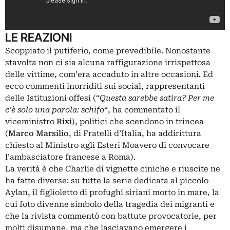
LE REAZIONI
Scoppiato il putiferio, come prevedibile. Nonostante
stavolta non ci sia alcuna raffigurazione irrispettosa
delle vittime, com’era accaduto in altre occasioni. Ed
ecco commenti inorriditi sui social, rappresentanti
delle Istituzioni offesi (“
Questa sarebbe satira? Per me
c’è solo una parola:
schifo
“, ha commentato il
viceministro
Rixi
), politici che scendono in trincea
(
Marco Marsilio
, di Fratelli d’Italia, ha addirittura
chiesto al Ministro agli Esteri Moavero di convocare
l’ambasciatore francese a Roma).
La verità è che Charlie di vignette ciniche e riuscite ne
ha fatte diverse: su tutte la serie dedicata al piccolo
Aylan, il figlioletto di profughi siriani morto in mare, la
cui foto divenne simbolo della tragedia dei migranti e
che la rivista commentò con battute provocatorie, per
molti disumane, ma che lasciavano emergere i