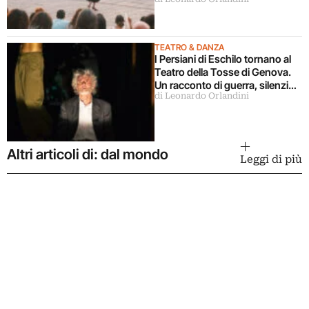
TEATRO & DANZA
I Persiani di Eschilo tornano al
Teatro della Tosse di Genova.
Un racconto di guerra, silenzio
di Leonardo Orlandini
ed eredità
Altri articoli di: dal mondo
Leggi di più