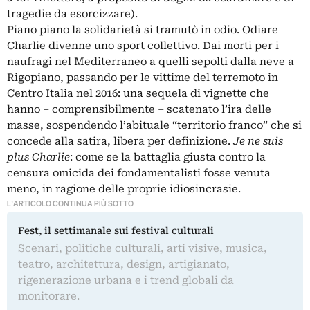
tragedie da esorcizzare).
Piano piano la solidarietà si tramutò in odio. Odiare
Charlie divenne uno sport collettivo.
Dai morti per i
naufragi nel Mediterraneo a quelli sepolti dalla neve a
Rigopiano, passando per le vittime del terremoto in
Centro Italia nel 2016: una sequela di vignette che
hanno – comprensibilmente – scatenato l’ira delle
masse, sospendendo l’abituale “territorio franco” che si
concede alla satira, libera per definizione.
Je ne suis
plus Charlie
: come se la battaglia giusta contro la
censura omicida dei fondamentalisti fosse venuta
meno, in ragione delle proprie idiosincrasie.
L'ARTICOLO CONTINUA PIÙ SOTTO
Fest, il settimanale sui festival culturali
Scenari, politiche culturali, arti visive, musica,
teatro, architettura, design, artigianato,
rigenerazione urbana e i trend globali da
monitorare.