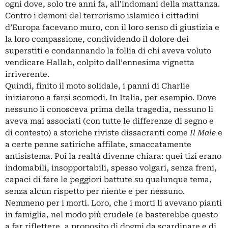
ogni dove, solo tre anni fa, all’indomani della mattanza.
Contro i demoni del terrorismo islamico i cittadini
d’Europa facevano muro, con il loro senso di giustizia e
la loro compassione, condividendo il dolore dei
superstiti e condannando la follia di chi aveva voluto
vendicare Hallah, colpito dall’ennesima vignetta
irriverente.
Quindi, finito il moto solidale, i panni di Charlie
iniziarono a farsi scomodi. In Italia, per esempio. Dove
nessuno li conosceva prima della tragedia, nessuno li
aveva mai associati (con tutte le differenze di segno e
di contesto) a storiche riviste dissacranti come
Il Male
e
a certe penne satiriche affilate, smaccatamente
antisistema. Poi la realtà divenne chiara: quei tizi erano
indomabili, insopportabili, spesso volgari, senza freni,
capaci di fare le p
eggiori battute su qualunque tema,
senza alcun rispetto per niente e per nessuno.
Nemmeno per i morti. Loro, che i morti li avevano pianti
in famiglia, nel modo più crudele (e basterebbe questo
a far riflettere, a proposito di dogmi da scardinare e di