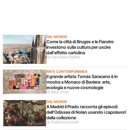
DAL MONDO
Come la città di Bruges e le Fiandre
investono sulla cultura per uscire
dall’effetto cartolina
di Carolina Chiatto
ARTE CONTEMPORANEA
Il grande artista Tomás Saraceno è in
mostra a Monaco di Baviera: arte,
ecologia e nuove cosmologie
di Alex Urso
DAL MONDO
A Madrid il Prado racconta gli episodi
dell’Odissea di Nolan usando i capolavori
della collezione
di Federica Lonati