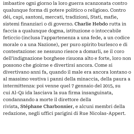
imbastire ogni giorno la loro guerra scanzonata contro
qualunque forma di potere politico o religioso. Contro
déi, capi, santoni, mercati, tradizioni, Stati, mafie,
sistemi finanziari o di governo.
Charlie Hebdo
rutta in
faccia a qualunque dogma, istituzione o intoccabile
feticcio (inclusa l’appartenenza a una fede, a un codice
morale o a una Nazione), per puro spirito burlesco e di
contestazione: se nessuno riesce a domarli, se il coro
dell’indignazione borghese risuona alto e forte, loro non
possono che gioirne e divertirsi ancora. Come si
divertivano anni fa, quando il male era ancora lontano o
al massimo vestiva i panni della minaccia, della paura a
intermittenza: poi venne quel 7 gennaio del 2015, su
cui Al-Qā ida lasciava la sua firma insanguinata,
condannando a morte il direttore della
rivista,
Stéphane Charbonnier
, e alcuni membri della
redazione, negli uffici parigini di Rue Nicolas-Appert.