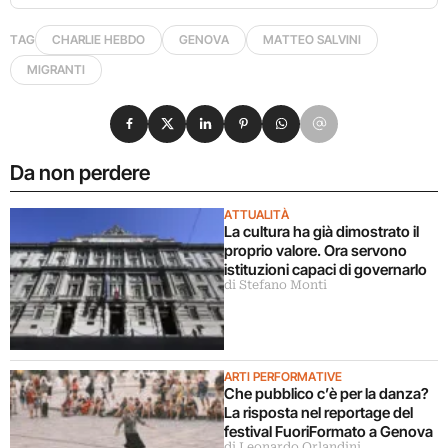
TAG
CHARLIE HEBDO
GENOVA
MATTEO SALVINI
MIGRANTI
Condividi su Facebook
Condividi su X
Condividi su LinkedIn
Condividi su Pinterest
Condividi su WhatsApp
Condividi su Email
Da non perdere
ATTUALITÀ
La cultura ha già dimostrato il
proprio valore. Ora servono
istituzioni capaci di governarlo
di Stefano Monti
ARTI PERFORMATIVE
Che pubblico c’è per la danza?
La risposta nel reportage del
festival FuoriFormato a Genova
di Leonardo Orlandini