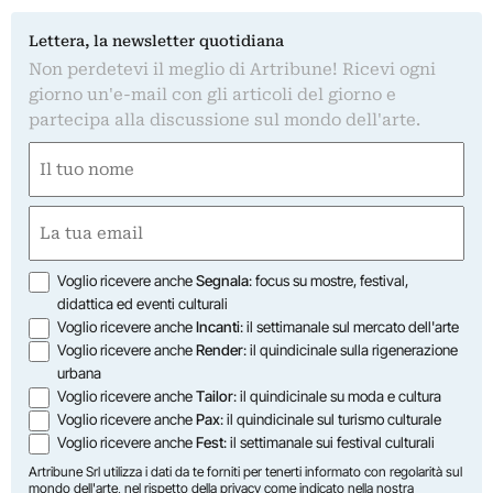
Lettera, la newsletter quotidiana
Non perdetevi il meglio di Artribune! Ricevi ogni
giorno un'e-mail con gli articoli del giorno e
partecipa alla discussione sul mondo dell'arte.
Nome
(Required)
First
Email
(Required)
Opzioni
Voglio ricevere anche
Segnala
: focus su mostre, festival,
didattica ed eventi culturali
Voglio ricevere anche
Incanti
: il settimanale sul mercato dell'arte
Voglio ricevere anche
Render
: il quindicinale sulla rigenerazione
urbana
Voglio ricevere anche
Tailor
: il quindicinale su moda e cultura
Voglio ricevere anche
Pax
: il quindicinale sul turismo culturale
Voglio ricevere anche
Fest
: il settimanale sui festival culturali
Artribune Srl utilizza i dati da te forniti per tenerti informato con regolarità sul
mondo dell'arte, nel rispetto della privacy come indicato nella
nostra