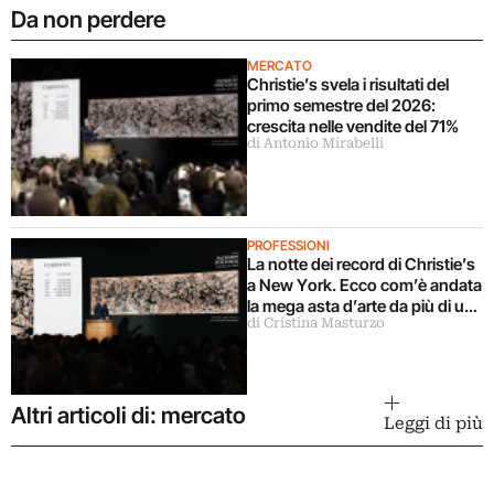
Da non perdere
MERCATO
Christie’s svela i risultati del
primo semestre del 2026:
crescita nelle vendite del 71%
di Antonio Mirabelli
PROFESSIONI
La notte dei record di Christie’s
a New York. Ecco com’è andata
la mega asta d’arte da più di un
di Cristina Masturzo
miliardo di dollari
Altri articoli di: mercato
Leggi di più