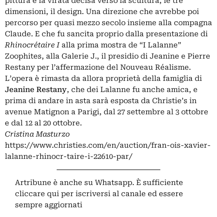
pittura e la virata decisa verso la scultura, le tre
dimensioni, il design. Una direzione che avrebbe poi
percorso per quasi mezzo secolo insieme alla compagna
Claude. E che fu sancita proprio dalla presentazione di
Rhinocrétaire I
alla prima mostra de “I Lalanne”
Zoophites, alla Galerie J., il presidio di Jeanine e Pierre
Restany per l’affermazione del Nouveau Réalisme.
L’opera è rimasta da allora proprietà della famiglia di
Jeanine
Restany
, che dei Lalanne fu anche amica, e
prima di andare in asta sarà esposta da Christie’s in
avenue Matignon a Parigi, dal 27 settembre al 3 ottobre
e dal 12 al 20 ottobre.
Cristina Masturzo
https://www.christies.com/en/auction/fran-ois-xavier-
lalanne-rhinocr-taire-i-22610-par/
Artribune è anche su Whatsapp. È sufficiente
cliccare qui
per iscriversi al canale ed essere
sempre aggiornati