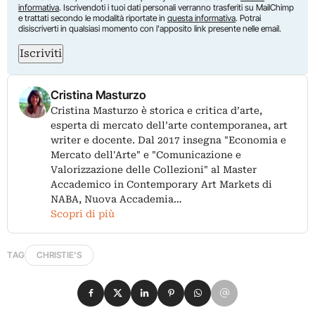
informativa
. Iscrivendoti i tuoi dati personali verranno trasferiti su MailChimp
e trattati secondo le modalità riportate in
questa informativa
. Potrai
disiscriverti in qualsiasi momento con l'apposito link presente nelle email.
Iscriviti
Cristina Masturzo
Cristina Masturzo è storica e critica d’arte,
esperta di mercato dell’arte contemporanea, art
writer e docente. Dal 2017 insegna "Economia e
Mercato dell'Arte" e "Comunicazione e
Valorizzazione delle Collezioni" al Master
Accademico in Contemporary Art Markets di
NABA, Nuova Accademia…
Scopri di più
TAG
CHRISTIE'S
Condividi su Facebook
Condividi su X
Condividi su LinkedIn
Condividi su Pinterest
Condividi su WhatsApp
Condividi su Email