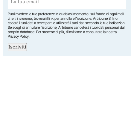
(Required)
Puoi rivedere le tue preferenze in qualsiasi momento: sul fondo di ogni mail
che ti invieremo, troverai il link per annullare l’iscrizione. Artribune Srl non
cederà i tuoi dati a terze parti e utilizzerà i tuoi dati secondo le tue indicazioni.
Se scegli di annullare l’iscrizione, Artribune cancellerà i tuoi dati personali dal
proprio database. Per saperne di più, ti invitiamo a consultare la nostra
Privacy Policy
.
Iscriviti