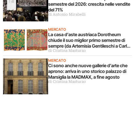
semestre del 2026: crescita nelle vendite
del 71%
di Antonio Mirabelli
MERCATO
La casa d’aste austriaca Dorotheum
chiude il suo miglior primo semestre di
sempre (da Artemisia Gentileschi a Carla
di Cristina Masturzo
Accardi)
MERCATO
Ci sono anche nuove gallerie d’arte che
aprono: arriva in uno storico palazzo di
Marsiglia la MADMAX, a fine agosto
di Cristina Masturzo