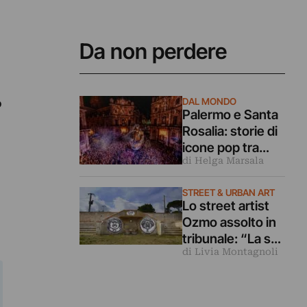
Da non perdere
o
DAL MONDO
Palermo e Santa
Rosalia: storie di
icone pop tra
di Helga Marsala
sacro e profano.
Dai carri trionfali
STREET & URBAN ART
ai murales
Lo street artist
Ozmo assolto in
tribunale: “La sua
di Livia Montagnoli
opera non è
imbrattamento e
ha valore
culturale” (ma