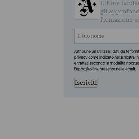
Ultime tendenz
gli approfond
formazione a
Nome
(Obbligatorio)
Nome
Artribune Srl utilizza i dati da te forn
privacy come indicato nella
nostra i
e trattati secondo le modalità riporta
l'apposito link presente nelle email.
Iscriviti