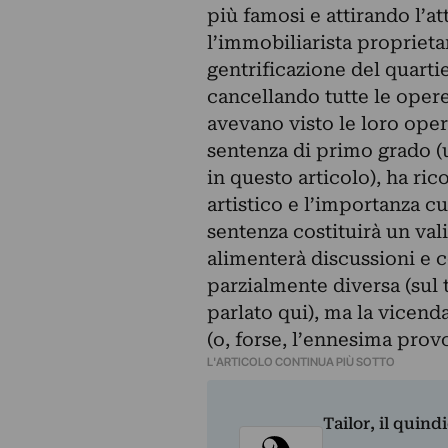
più famosi e attirando l’a
l’immobiliarista proprietar
gentrificazione del quart
cancellando tutte le opere 
avevano visto le loro oper
sentenza di primo grado 
in questo
articolo
)
, ha ric
artistico e l’importanza cu
sentenza costituirà un val
alimenterà discussioni e 
parzialmente diversa (sul
parlato
qui
), ma la vicend
(o, forse, l’ennesima provo
L'ARTICOLO CONTINUA PIÙ SOTTO
Tailor, il quin