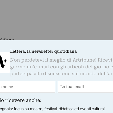
aldana
Lettera, la newsletter quotidiana
Whatsapp. È sufficiente
cliccare qui
per
Non perdetevi il meglio di Artribune! Ricevi
d essere sempre aggiornati
giorno un'e-mail con gli articoli del giorno 
partecipa alla discussione sul mondo dell'ar
e
Email
otidiana
gatorio)
(Obbligatorio)
o di Artribune! Ricevi ogni giorno un'e-mail con 
io ricevere anche:
partecipa alla discussione sul mondo dell'arte.
egnala
: focus su mostre, festival, didattica ed eventi culturali