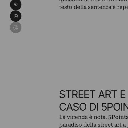
Condividi su Pinterest
testo della sentenza è rep
Condividi su WhatsApp
Condividi su Email
STREET ART E 
CASO DI 5POI
La vicenda è nota.
5Point
paradiso della street art a