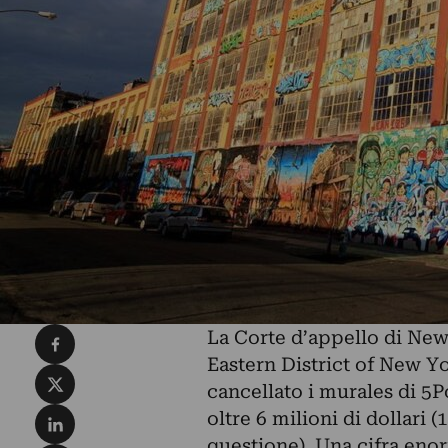
Condividi su Facebook
La Corte d’appello di New
Eastern District of New Y
Condividi su X
cancellato i murales di 5P
Condividi su LinkedIn
oltre 6 milioni di dollari 
questione). Una cifra enor