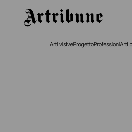
Artribune
Arti visive
Progetto
Professioni
Arti 