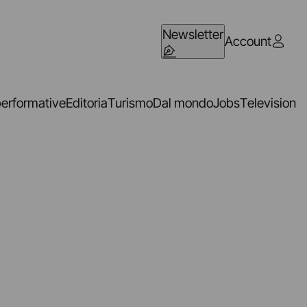
Newsletter
Account
performative
Editoria
Turismo
Dal mondo
Jobs
Television