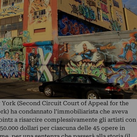
 York (Second Circuit Court of Appeal for the
ork) ha condannato l’immobiliarista che aveva
ointz a risarcire complessivamente gli artisti con
(150.000 dollari per ciascuna delle 45 opere in
me, per una sentenza che passerà alla storia (il