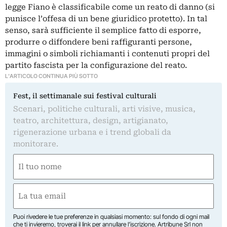
legge Fiano è classificabile come un reato di danno (si
punisce l’offesa di un bene giuridico protetto). In tal
senso, sarà sufficiente il semplice fatto di esporre,
produrre o diffondere beni raffiguranti persone,
immagini o simboli richiamanti i contenuti propri del
partito fascista per la configurazione del reato.
L'ARTICOLO CONTINUA PIÙ SOTTO
Fest, il settimanale sui festival culturali
Scenari, politiche culturali, arti visive, musica,
teatro, architettura, design, artigianato,
rigenerazione urbana e i trend globali da
monitorare.
Nome
(Obbligatorio)
Nome
Email
(Obbligatorio)
Puoi rivedere le tue preferenze in qualsiasi momento: sul fondo di ogni mail
che ti invieremo, troverai il link per annullare l’iscrizione. Artribune Srl non