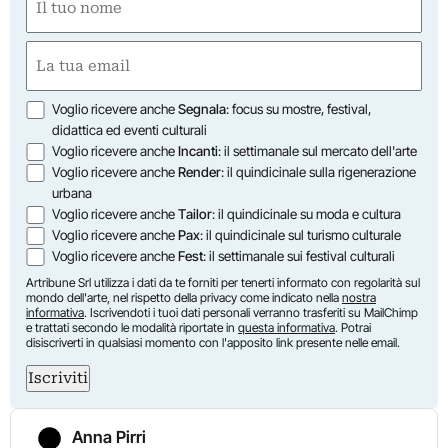
(Obbligatorio)
Nome
Email
(Obbligatorio)
Opzioni
Voglio ricevere anche
Segnala
: focus su mostre, festival,
didattica ed eventi culturali
Voglio ricevere anche
Incanti
: il settimanale sul mercato dell'arte
Voglio ricevere anche
Render
: il quindicinale sulla rigenerazione
urbana
Voglio ricevere anche
Tailor
: il quindicinale su moda e cultura
Voglio ricevere anche
Pax
: il quindicinale sul turismo culturale
Voglio ricevere anche
Fest
: il settimanale sui festival culturali
Artribune Srl utilizza i dati da te forniti per tenerti informato con regolarità sul
mondo dell'arte, nel rispetto della privacy come indicato nella
nostra
informativa
. Iscrivendoti i tuoi dati personali verranno trasferiti su MailChimp
e trattati secondo le modalità riportate in
questa informativa
. Potrai
disiscriverti in qualsiasi momento con l'apposito link presente nelle email.
Iscriviti
Anna Pirri