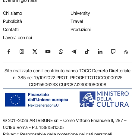
Eventi in giornata
Chi siamo
University
Pubblicità
Travel
Contatti
Produzioni
Lavora con noi
Seguici su Facebook
Seguici su Instagram
Seguici su X
Seguici su YouTube
Seguici su WhatsApp
Seguici su Telegram
Seguici su TikTok
Seguici su Link
Seguici su
Segui
Sito realizzato con il contributo bando TOCC Decreto Direttoriale
n. 385 del 19/10/2022 PROT. PROGETTOTOCC0000125
COR15906233 CUPC87J23001080008
© 2011-2026 ARTRIBUNE srl – Corso Vittorio Emanuele II, 287 –
00186 Roma - P.I. 11381581005
Privacy: Responsabile della protezione dei dati personali