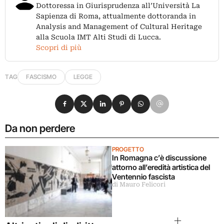
Dottoressa in Giurisprudenza all’Università La
Sapienza di Roma, attualmente dottoranda in
Analysis and Management of Cultural Heritage
alla Scuola IMT Alti Studi di Lucca.
Scopri di più
TAG
FASCISMO
LEGGE
Condividi su Facebook
Condividi su X
Condividi su LinkedIn
Condividi su Pinterest
Condividi su WhatsApp
Condividi su Email
Da non perdere
PROGETTO
In Romagna c’è discussione
attorno all’eredità artistica del
Ventennio fascista
di Mauro Felicori