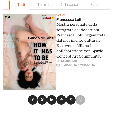
Tutti
Terminati
In corso
Futuri
WAVE
Francesca Lolli
Mostra personale della
fotografa e videoartista
Francesca Lolli organizzata
dal movimento culturale
Estroverso Milano in
collaborazione con Spazio-
Concept Art Community.
Milano (MI)
15/05/2014
–
22/05/2014
Condividi su Facebook
Condividi su X
Condividi su LinkedIn
Condividi su Pinterest
Condividi su WhatsApp
Condividi su Email