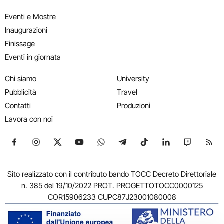
Eventi e Mostre
Inaugurazioni
Finissage
Eventi in giornata
Chi siamo
University
Pubblicità
Travel
Contatti
Produzioni
Lavora con noi
Seguici su Facebook
Seguici su Instagram
Seguici su X
Seguici su YouTube
Seguici su WhatsApp
Seguici su Telegram
Seguici su TikTok
Seguici su Link
Seguici su
Segui
Sito realizzato con il contributo bando TOCC Decreto Direttoriale
n. 385 del 19/10/2022 PROT. PROGETTOTOCC0000125
COR15906233 CUPC87J23001080008