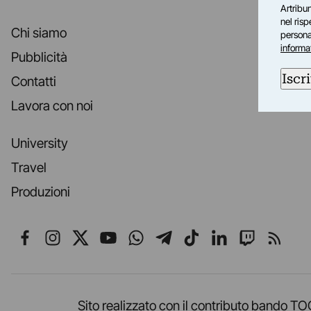
Artribun
nel ris
Chi siamo
personal
informa
Pubblicità
Iscri
Contatti
Lavora con noi
University
Travel
Produzioni
Seguici su Facebook
Seguici su Instagram
Seguici su X
Seguici su YouTube
Seguici su WhatsApp
Seguici su Telegr
Seguici su TikT
Seguici su L
Seguici 
Segui
Sito realizzato con il contributo band