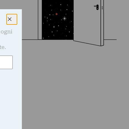
 ogni
e
te.