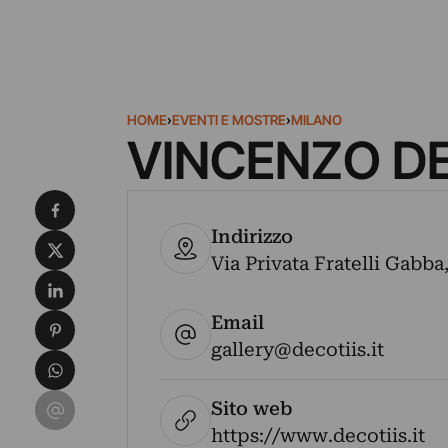
HOME
›
EVENTI E MOSTRE
›
MILANO
VINCENZO DE
Condividi su Facebook
Indirizzo
Condividi su X
Via Privata Fratelli Gabba,
Condividi su LinkedIn
Email
Condividi su Pinterest
gallery@decotiis.it
Condividi su WhatsApp
Condividi su Email
Sito web
https://www.decotiis.it