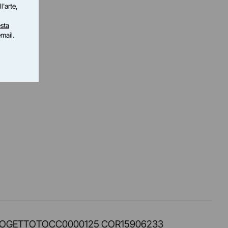
l'arte,
sta
email.
PROT. PROGETTOTOCC0000125 COR15906233