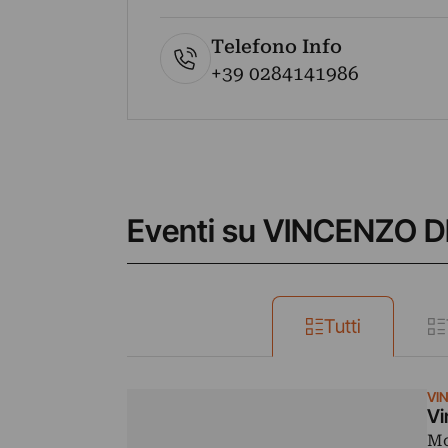
Telefono Info
+39 0284141986
Eventi su VINCENZO D
Tutti
VI
Vi
Mo