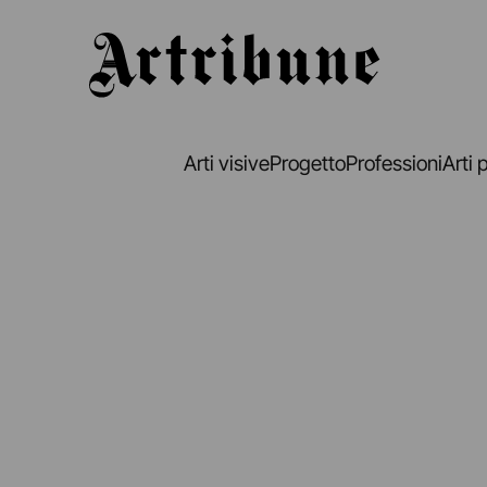
Artribune
Arti visive
Progetto
Professioni
Arti 