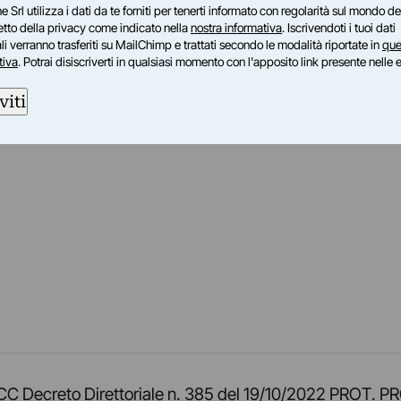
e Srl utilizza i dati da te forniti per tenerti informato con regolarità sul mondo del
petto della privacy come indicato nella
nostra informativa
. Iscrivendoti i tuoi dati
i verranno trasferiti su MailChimp e trattati secondo le modalità riportate in
que
tiva
. Potrai disiscriverti in qualsiasi momento con l'apposito link presente nelle 
viti
am
ok
inkedIn
su Twitch
ci su Rss
o TOCC Decreto Direttoriale n. 385 del 19/10/2022 