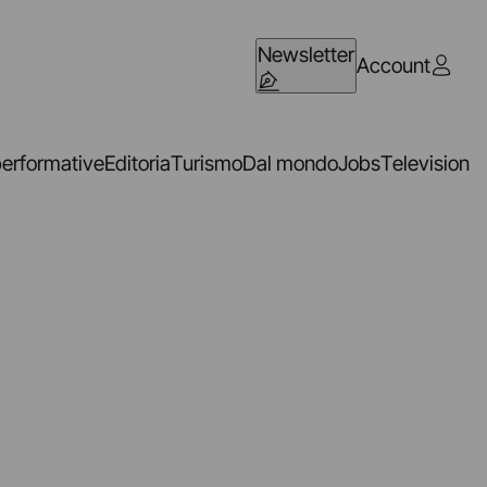
Newsletter
Account
performative
Editoria
Turismo
Dal mondo
Jobs
Television