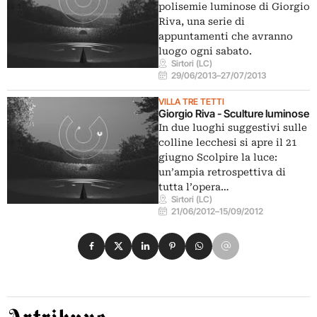
polisemie luminose di Giorgio
Riva, una serie di
appuntamenti che avranno
luogo ogni sabato.
Sirtori (LC)
29/06/2013
–
27/07/2013
VILLA TRE TETTI
Giorgio Riva - Sculture luminose
In due luoghi suggestivi sulle
colline lecchesi si apre il 21
giugno Scolpire la luce:
un’ampia retrospettiva di
tutta l’opera…
Sirtori (LC)
21/06/2012
–
15/09/2012
Condividi su Facebook
Condividi su X
Condividi su LinkedIn
Condividi su Pinterest
Condividi su WhatsApp
Condividi su Email
Artribune