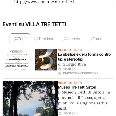
http://www.comune.sirtori.lc.it
Eventi su VILLA TRE TETTI
Tutti
Terminati
In corso
Futuri
VILLA TRE TETTI
La ribellione della forma contro
tipi e stereotipi
di Giorgio Riva
Sirtori (LC)
10/09/2022
–
30/09/2022
VILLA TRE TETTI
Museo Tre Tetti Sirtori
Il Museo 3 Tetti di Sirtori, in
provincia di Lecco, apre al
pubblico la stagione estiva
2018.
Sirtori (LC)