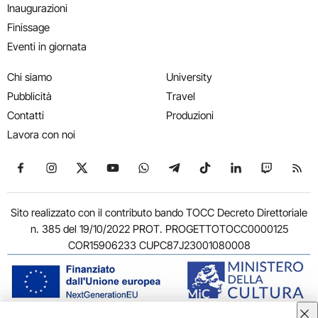
Inaugurazioni
Finissage
Eventi in giornata
Chi siamo
University
Pubblicità
Travel
Contatti
Produzioni
Lavora con noi
Seguici su Facebook
Seguici su Instagram
Seguici su X
Seguici su YouTube
Seguici su WhatsApp
Seguici su Telegram
Seguici su TikTok
Seguici su Link
Seguici su
Segui
Sito realizzato con il contributo bando TOCC Decreto Direttoriale
n. 385 del 19/10/2022 PROT. PROGETTOTOCC0000125
COR15906233 CUPC87J23001080008