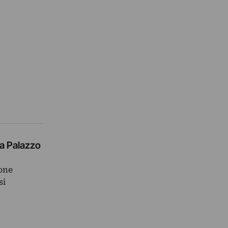
a Palazzo
ione
si