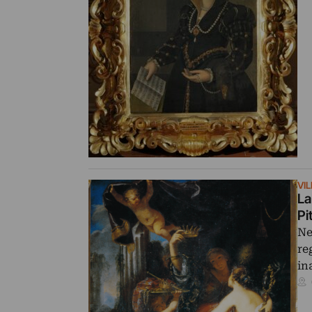
VI
La
Pi
Ne
re
in