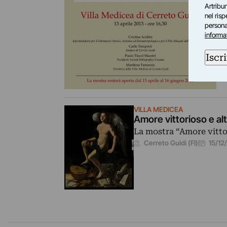
Artribun
nel ris
personal
informa
Iscri
VILLA MEDICEA
Amore vittorioso e alt
La mostra “Amore vittor
15/12
Cerreto Guidi (FI)