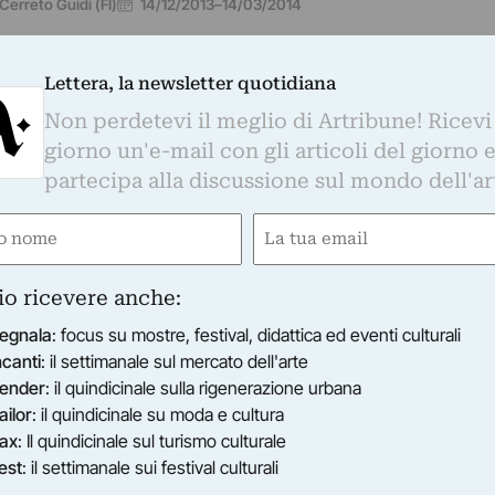
14/12/2013
–
14/03/2014
Cerreto Guidi (FI)
Lettera, la newsletter quotidiana
Non perdetevi il meglio di Artribune! Ricevi
giorno un'e-mail con gli articoli del giorno 
LLA MEDICEA
riosità e bizzarrie nelle Cacce incise dallo Stradano
partecipa alla discussione sul mondo dell'ar
pirate ai disegni dei cartoni per arazzi con le Cacce, prog
e
Email
orgio Vasari secondo i desideri di Cosimo I…
13/04/2013
–
16/06/2013
Cerreto Guidi (FI)
ired)
(Required)
io ricevere anche:
egnala
: focus su mostre, festival, didattica ed eventi culturali
ncanti
: il settimanale sul mercato dell'arte
ender
: il quindicinale sulla rigenerazione urbana
ailor
: il quindicinale su moda e cultura
ax
: Il quindicinale sul turismo culturale
est
: il settimanale sui festival culturali