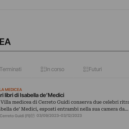
CEA
Terminati
In corso
Futuri
LLA MEDICEA
ri libri di Isabella de’Medici
 Villa medicea di Cerreto Guidi conserva due celebri ritra
abella de’ Medici, esposti entrambi nella sua camera da…
03/09/2023
–
03/12/2023
Cerreto Guidi (FI)