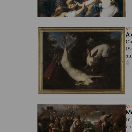
VI
A 
Cu
(S
su
VI
Mo
In
e 