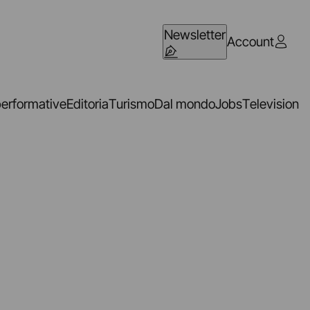
Newsletter
Account
performative
Editoria
Turismo
Dal mondo
Jobs
Television