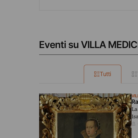
Eventi su VILLA MEDI
Tutti
VI
Ra
La
Is