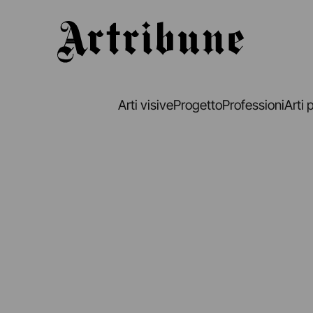
Artribune
Arti visive
Progetto
Professioni
Arti 