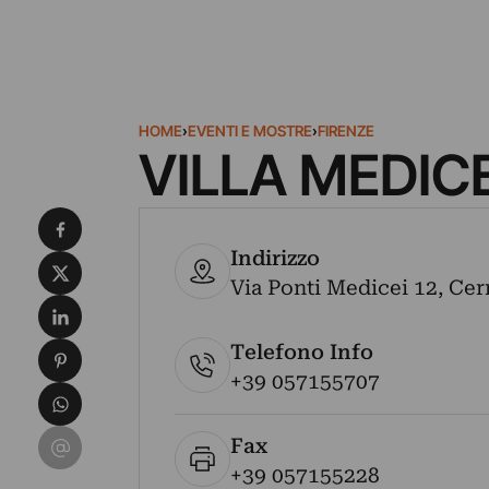
HOME
›
EVENTI E MOSTRE
›
FIRENZE
VILLA MEDIC
Condividi su Facebook
Indirizzo
Condividi su X
Via Ponti Medicei 12, Cerr
Condividi su LinkedIn
Telefono Info
Condividi su Pinterest
+39 057155707
Condividi su WhatsApp
Condividi su Email
Fax
+39 057155228