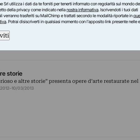
e Srl utilizza i dati da te forniti per tenerti informato con regolarità sul mondo del
petto della privacy come indicato nella
nostra informativa
. Iscrivendoti i tuoi dati
i verranno trasferiti su MailChimp e trattati secondo le modalità riportate in
que
tiva
. Potrai disiscriverti in qualsiasi momento con l'apposito link presente nelle 
viti
re storie
ioso e altre storie” presenta opere d’arte restaurate nel 
/2012
–
10/03/2013