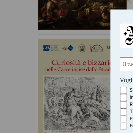
VI
Cu
Is
Nom
Gi
(Requ
First
Vogl
S
I
R
T
P
F