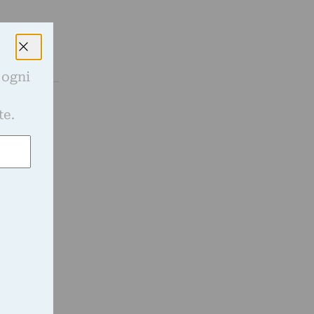
 ogni
e
te.
ettate da