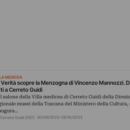
LLA MEDICEA
 Verità scopre la Menzogna di Vincenzo Mannozzi. D
tti a Cerreto Guidi
l salone della Villa medicea di Cerreto Guidi della Direz
gionale musei della Toscana del Ministero della Cultura, 
augura…
30/06/2023
–
28/10/2023
Cerreto Guidi (FI)