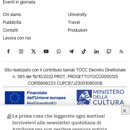
Eventi in giornata
Chi siamo
University
Pubblicità
Travel
Contatti
Produzioni
Lavora con noi
Seguici su Facebook
Seguici su Instagram
Seguici su X
Seguici su YouTube
Seguici su WhatsApp
Seguici su Telegram
Seguici su TikTok
Seguici su Link
Seguici su
Segui
Sito realizzato con il contributo bando TOCC Decreto Direttoriale
n. 385 del 19/10/2022 PROT. PROGETTOTOCC0000125
COR15906233 CUPC87J23001080008
La prima cosa che leggerete ogni mattina!
© 2011-2026 ARTRIBUNE srl – Corso Vittorio Emanuele II, 287 –
Iscrivetevi alla newsletter quotidiana di
00186 Roma - P.I. 11381581005
Artribune per non perdere nessuna notizia