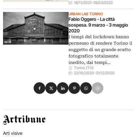
18/11/2021
–
18/03/2022
URBAN LAB TORINO
Fabio Oggero - La città
sospesa. 9 marzo - 3 maggio
2020
I tempi del lockdown hanno
permesso di rendere Torino il
soggetto di un grande scatto
fotografico totalmente
inedito, dai tempi…
Torino (TO)
22/10/2020
–
31/12/2020
Condividi su Facebook
Condividi su X
Condividi su LinkedIn
Condividi su Pinterest
Condividi su WhatsApp
Condividi su Email
Artribune
Arti visive