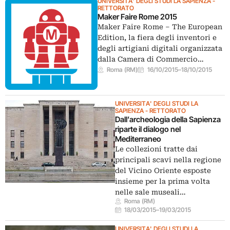
UNIVERSITA' DEGLI STUDI LA SAPIENZA -
RETTORATO
Maker Faire Rome 2015
Maker Faire Rome – The European
Edition, la fiera degli inventori e
degli artigiani digitali organizzata
dalla Camera di Commercio…
Roma (RM)
16/10/2015
–
18/10/2015
UNIVERSITA' DEGLI STUDI LA
SAPIENZA - RETTORATO
Dall’archeologia della Sapienza
riparte il dialogo nel
Mediterraneo
Le collezioni tratte dai
principali scavi nella regione
del Vicino Oriente esposte
insieme per la prima volta
nelle sale museali…
Roma (RM)
18/03/2015
–
19/03/2015
UNIVERSITA' DEGLI STUDI LA