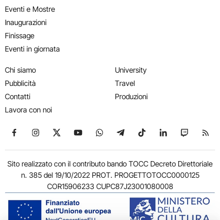
Eventi e Mostre
Inaugurazioni
Finissage
Eventi in giornata
Chi siamo
University
Pubblicità
Travel
Contatti
Produzioni
Lavora con noi
Seguici su Facebook
Seguici su Instagram
Seguici su X
Seguici su YouTube
Seguici su WhatsApp
Seguici su Telegram
Seguici su TikTok
Seguici su Link
Seguici su
Segui
Sito realizzato con il contributo bando TOCC Decreto Direttoriale
n. 385 del 19/10/2022 PROT. PROGETTOTOCC0000125
COR15906233 CUPC87J23001080008