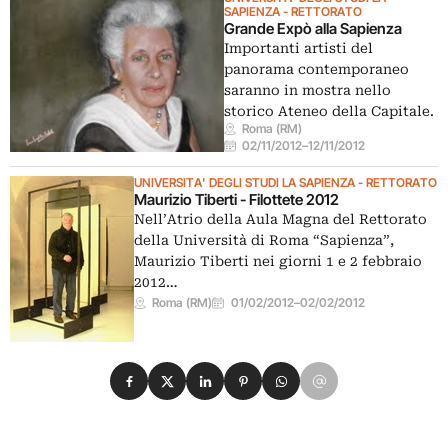
SAPIENZA - RETTORATO
Grande Expò alla Sapienza
Importanti artisti del
panorama contemporaneo
saranno in mostra nello
storico Ateneo della Capitale.
Roma (RM)
02/11/2012
–
12/11/2012
UNIVERSITA' DEGLI STUDI LA SAPIENZA - RETTORATO
Maurizio Tiberti - Filottete 2012
Nell’Atrio della Aula Magna del Rettorato
della Università di Roma “Sapienza”,
Maurizio Tiberti nei giorni 1 e 2 febbraio
2012…
Roma (RM)
01/02/2012
–
02/02/2012
Condividi su Facebook
Condividi su X
Condividi su LinkedIn
Condividi su Pinterest
Condividi su WhatsApp
Condividi su Email