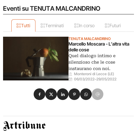
Eventi su TENUTA MALCANDRINO
Tutti
Terminati
In corso
Futuri
TENUTA MALCANDRINO
Marcello Moscara - L’altra vita
delle cose
Quel dialogo intimo e
silenzioso che le cose
instaurano con noi.
Monteroni di Lecce (LE)
06/03/2022
–
29/05/2022
Condividi su Facebook
Condividi su X
Condividi su LinkedIn
Condividi su Pinterest
Condividi su WhatsApp
Condividi su Email
Artribune