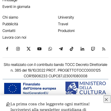
Eventi in giornata
Chi siamo
University
Pubblicità
Travel
Contatti
Produzioni
Lavora con noi
Seguici su Facebook
Seguici su Instagram
Seguici su X
Seguici su YouTube
Seguici su WhatsApp
Seguici su Telegram
Seguici su TikTok
Seguici su Link
Seguici su
Segui
Sito realizzato con il contributo bando TOCC Decreto Direttoriale
n. 385 del 19/10/2022 PROT. PROGETTOTOCC0000125
COR15906233 CUPC87J23001080008
La prima cosa che leggerete ogni mattina!
© 2011-2026 ARTRIBUNE srl – Corso Vittorio Emanuele II, 287 –
Iscrivetevi alla newsletter quotidiana di