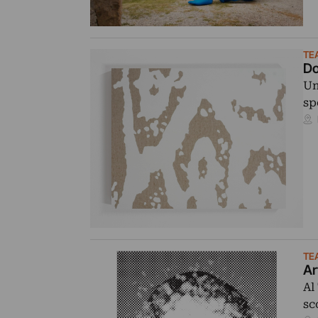
TE
Do
Un
sp
TE
Ar
Al
sc