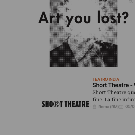
TEATRO INDIA
Short Theatre -
Short Theatre que
fine. La fine infi
05/0
Roma (RM)