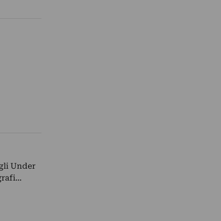
agli Under
grafi…