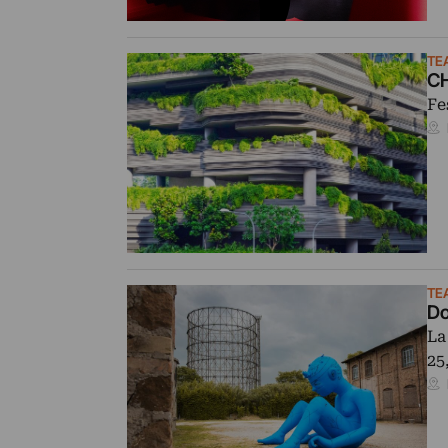
TE
CH
Fe
TE
Do
La
25