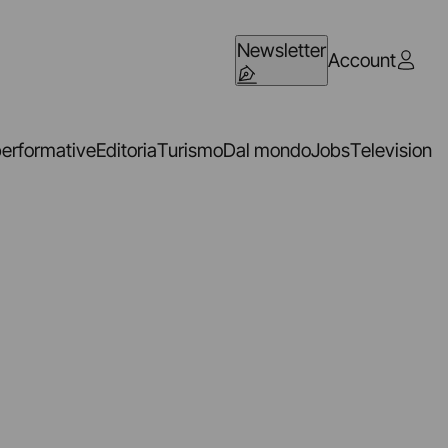
Newsletter
Account
performative
Editoria
Turismo
Dal mondo
Jobs
Television