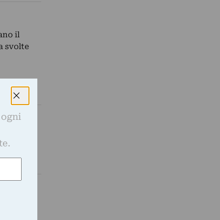
no il
a svolte
 ogni
e
ione unica
te.
omunità