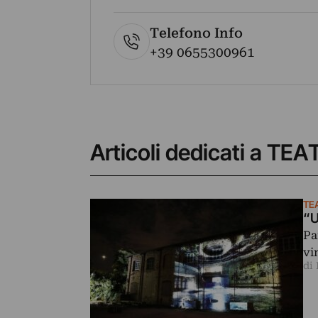
Telefono Info
+39 0655300961
Articoli dedicati a TE
TE
“U
Pa
vi
di