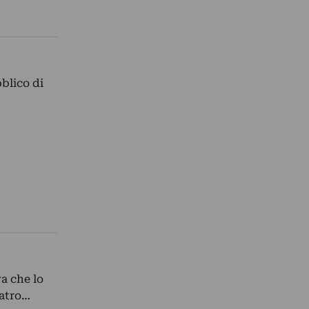
blico di
va che lo
eatro…