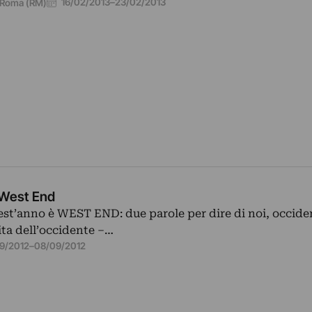
16/02/2013
–
23/02/2013
Roma (RM)
 West End
st’anno è WEST END: due parole per dire di noi, occiden
nita dell’occidente –…
9/2012
–
08/09/2012