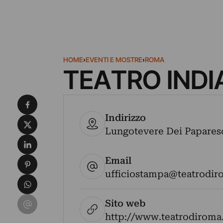
HOME
›
EVENTI E MOSTRE
›
ROMA
TEATRO INDI
Condividi su Facebook
Indirizzo
Condividi su X
Lungotevere Dei Paparesch
Condividi su LinkedIn
Email
Condividi su Pinterest
ufficiostampa@teatrodir
Condividi su WhatsApp
Condividi su Email
Sito web
http://www.teatrodiroma.