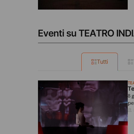
Eventi su TEATRO IND
Tutti
TE
Te
8 
pe