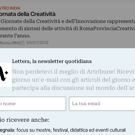
ATRO INDIA
ornata della Creatività
 Giornate della Creatività e dell’Innovazione rappresenta
mento di sintesi delle attività di RomaProvinciaCreativ
rante l’anno.
05/07/2012
Roma (RM)
Lettera, la newsletter quotidiana
Non perdetevi il meglio di Artribune! Ricevi
ATRO INDIA
tdoor Festival
giorno un'e-mail con gli articoli del giorno 
stival internazionale di Urban Art per una seconda ediz
partecipa alla discussione sul mondo dell'ar
l suo genere, con artisti provenienti da tutto il mondo…
14/10/2011
Roma (RM)
e
Email
gatorio)
(Obbligatorio)
DIA
io ricevere anche:
heatre
eatre è un luogo, e un tempo anche, che accoglie una c
egnala
: focus su mostre, festival, didattica ed eventi culturali
 di attori, registi, performer, spettatori, operatori,…