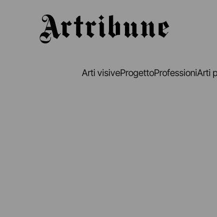
Artribune
Arti visive
Progetto
Professioni
Arti 