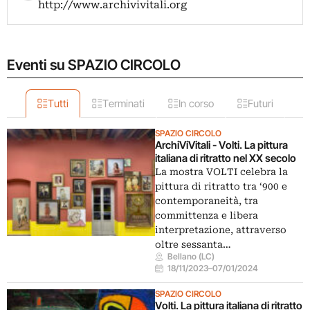
http://www.archivivitali.org
Eventi su SPAZIO CIRCOLO
Tutti
Terminati
In corso
Futuri
SPAZIO CIRCOLO
ArchiViVitali - Volti. La pittura
italiana di ritratto nel XX secolo
La mostra VOLTI celebra la
pittura di ritratto tra ‘900 e
contemporaneità, tra
committenza e libera
interpretazione, attraverso
oltre sessanta…
Bellano (LC)
18/11/2023
–
07/01/2024
SPAZIO CIRCOLO
Volti. La pittura italiana di ritratto