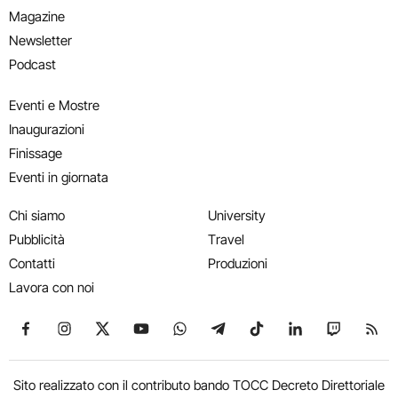
Magazine
Newsletter
Podcast
Eventi e Mostre
Inaugurazioni
Finissage
Eventi in giornata
Chi siamo
University
Pubblicità
Travel
Contatti
Produzioni
Lavora con noi
Seguici su Facebook
Seguici su Instagram
Seguici su X
Seguici su YouTube
Seguici su WhatsApp
Seguici su Telegram
Seguici su TikTok
Seguici su Link
Seguici su
Segui
Sito realizzato con il contributo bando TOCC Decreto Direttoriale