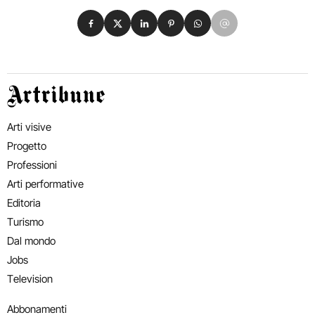
Condividi su Facebook
Condividi su X
Condividi su LinkedIn
Condividi su Pinterest
Condividi su WhatsApp
Condividi su Email
Artribune
Arti visive
Progetto
Professioni
Arti performative
Editoria
Turismo
Dal mondo
Jobs
Television
Abbonamenti