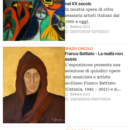
nel XX secolo
In mostra opere di oltre
sessanta artisti italiani dal
1900 a oggi.
Bellano (LC)
20/07/2023
–
12/11/2023
SPAZIO CIRCOLO
Franco Battiato - La realtà non
esiste
L’esposizione presenta una
selezione di quindici opere
del musicista e artista
siciliano Franco Battiato
(Catania, 1945 – 2021) e si…
Bellano (LC)
25/03/2023
–
09/07/2023