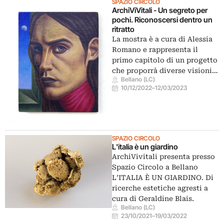
SPAZIO CIRCOLO
ArchiViVitali - Un segreto per
pochi. Riconoscersi dentro un
ritratto
La mostra è a cura di Alessia
Romano e rappresenta il
primo capitolo di un progetto
che proporrà diverse visioni…
Bellano (LC)
10/12/2022
–
12/03/2023
SPAZIO CIRCOLO
L'italia è un giardino
ArchiVivitali presenta presso
Spazio Circolo a Bellano
L’ITALIA È UN GIARDINO. Di
ricerche estetiche agresti a
cura di Geraldine Blais.
Bellano (LC)
23/10/2021
–
19/03/2022