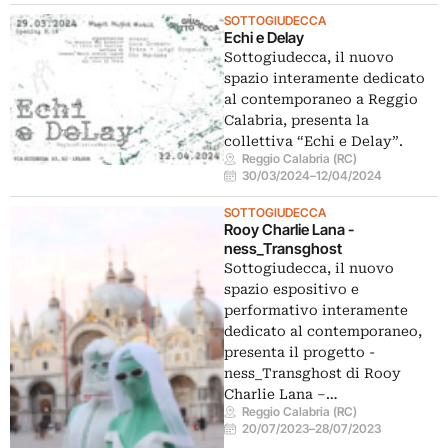
SOTTOGIUDECCA
Echi e Delay
Sottogiudecca, il nuovo
spazio interamente dedicato
al contemporaneo a Reggio
Calabria, presenta la
collettiva “Echi e Delay”.
Reggio Calabria (RC)
30/03/2024
–
12/04/2024
SOTTOGIUDECCA
Rooy Charlie Lana -
ness_Transghost
Sottogiudecca, il nuovo
spazio espositivo e
performativo interamente
dedicato al contemporaneo,
presenta il progetto -
ness_Transghost di Rooy
Charlie Lana –…
Reggio Calabria (RC)
20/07/2023
–
28/07/2023