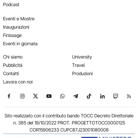
Podcast
Eventi e Mostre
Inaugurazioni
Finissage
Eventi in giornata
Chi siamo
University
Pubblicità
Travel
Contatti
Produzioni
Lavora con noi
Seguici su Facebook
Seguici su Instagram
Seguici su X
Seguici su YouTube
Seguici su WhatsApp
Seguici su Telegram
Seguici su TikTok
Seguici su Link
Seguici su
Segui
Sito realizzato con il contributo bando TOCC Decreto Direttoriale
n. 385 del 19/10/2022 PROT. PROGETTOTOCC0000125
COR15906233 CUPC87J23001080008