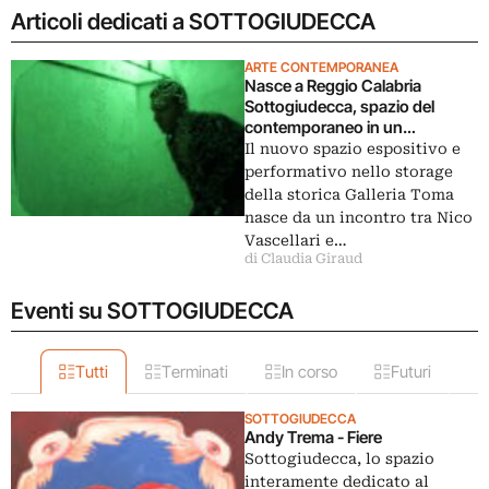
Articoli dedicati a SOTTOGIUDECCA
ARTE CONTEMPORANEA
Nasce a Reggio Calabria
Sottogiudecca, spazio del
contemporaneo in un
sotterraneo brutalista
Il nuovo spazio espositivo e
performativo nello storage
della storica Galleria Toma
nasce da un incontro tra Nico
Vascellari e…
di Claudia Giraud
Eventi su SOTTOGIUDECCA
Tutti
Terminati
In corso
Futuri
SOTTOGIUDECCA
Andy Trema - Fiere
Sottogiudecca, lo spazio
interamente dedicato al