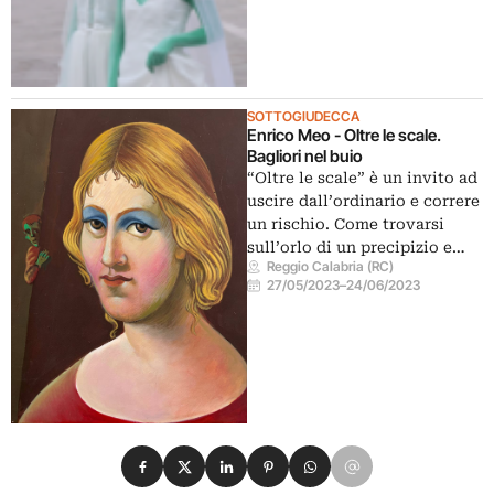
SOTTOGIUDECCA
Enrico Meo - Oltre le scale.
Bagliori nel buio
“Oltre le scale” è un invito ad
uscire dall’ordinario e correre
un rischio. Come trovarsi
sull’orlo di un precipizio e…
Reggio Calabria (RC)
27/05/2023
–
24/06/2023
Condividi su Facebook
Condividi su X
Condividi su LinkedIn
Condividi su Pinterest
Condividi su WhatsApp
Condividi su Email