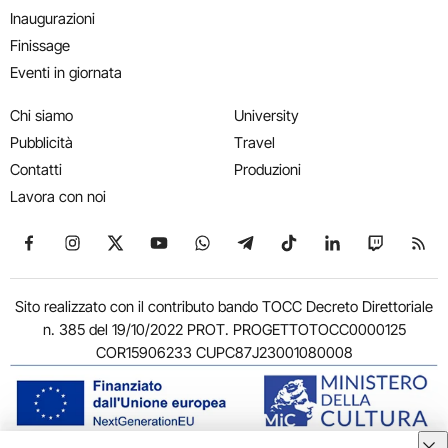
Inaugurazioni
Finissage
Eventi in giornata
Chi siamo
University
Pubblicità
Travel
Contatti
Produzioni
Lavora con noi
Seguici su Facebook
Seguici su Instagram
Seguici su X
Seguici su YouTube
Seguici su WhatsApp
Seguici su Telegram
Seguici su TikTok
Seguici su Link
Seguici su
Segui
Sito realizzato con il contributo bando TOCC Decreto Direttoriale
n. 385 del 19/10/2022 PROT. PROGETTOTOCC0000125
COR15906233 CUPC87J23001080008