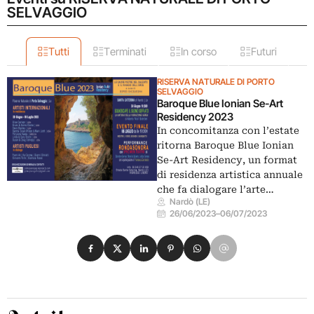
SELVAGGIO
Tutti
Terminati
In corso
Futuri
RISERVA NATURALE DI PORTO
SELVAGGIO
Baroque Blue Ionian Se-Art
Residency 2023
In concomitanza con l’estate
ritorna Baroque Blue Ionian
Se-Art Residency, un format
di residenza artistica annuale
che fa dialogare l’arte…
Nardò (LE)
26/06/2023
–
06/07/2023
Condividi su Facebook
Condividi su X
Condividi su LinkedIn
Condividi su Pinterest
Condividi su WhatsApp
Condividi su Email