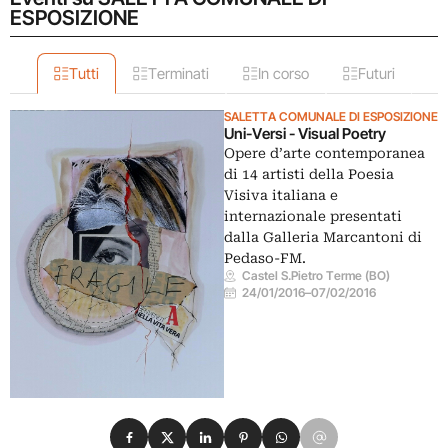
ESPOSIZIONE
Tutti
Terminati
In corso
Futuri
SALETTA COMUNALE DI ESPOSIZIONE
Uni-Versi - Visual Poetry
Opere d’arte contemporanea
di 14 artisti della Poesia
Visiva italiana e
internazionale presentati
dalla Galleria Marcantoni di
Pedaso-FM.
Castel S.Pietro Terme (BO)
24/01/2016
–
07/02/2016
Condividi su Facebook
Condividi su X
Condividi su LinkedIn
Condividi su Pinterest
Condividi su WhatsApp
Condividi su Email