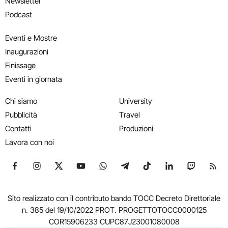
Newsletter
Podcast
Eventi e Mostre
Inaugurazioni
Finissage
Eventi in giornata
Chi siamo
University
Pubblicità
Travel
Contatti
Produzioni
Lavora con noi
Seguici su Facebook
Seguici su Instagram
Seguici su X
Seguici su YouTube
Seguici su WhatsApp
Seguici su Telegram
Seguici su TikTok
Seguici su Link
Seguici su
Segui
Sito realizzato con il contributo bando TOCC Decreto Direttoriale
n. 385 del 19/10/2022 PROT. PROGETTOTOCC0000125
COR15906233 CUPC87J23001080008