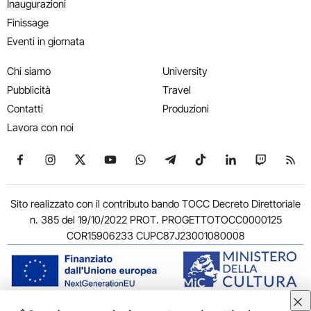
Inaugurazioni
Finissage
Eventi in giornata
Chi siamo
University
Pubblicità
Travel
Contatti
Produzioni
Lavora con noi
Seguici su Facebook
Seguici su Instagram
Seguici su X
Seguici su YouTube
Seguici su WhatsApp
Seguici su Telegram
Seguici su TikTok
Seguici su Link
Seguici su
Segui
Sito realizzato con il contributo bando TOCC Decreto Direttoriale
n. 385 del 19/10/2022 PROT. PROGETTOTOCC0000125
COR15906233 CUPC87J23001080008