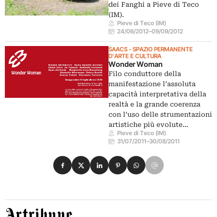
dei Fanghi a Pieve di Teco
(IM).
Pieve di Teco (IM)
24/06/2012
–
09/09/2012
SAACS - SPAZIO PERMANENTE
D’ARTE E CULTURA
Wonder Woman
Filo conduttore della
manifestazione l’assoluta
capacità interpretativa della
realtà e la grande coerenza
con l’uso delle strumentazioni
artistiche più evolute…
Pieve di Teco (IM)
31/07/2011
–
30/08/2011
Condividi su Facebook
Condividi su X
Condividi su LinkedIn
Condividi su Pinterest
Condividi su WhatsApp
Condividi su Email
Artribune