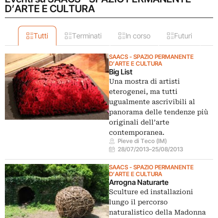
D’ARTE E CULTURA
Tutti
Terminati
In corso
Futuri
SAACS - SPAZIO PERMANENTE
D’ARTE E CULTURA
Big List
Una mostra di artisti
eterogenei, ma tutti
ugualmente ascrivibili al
panorama delle tendenze più
originali dell’arte
contemporanea.
Pieve di Teco (IM)
28/07/2013
–
25/08/2013
SAACS - SPAZIO PERMANENTE
D’ARTE E CULTURA
Arrogna Naturarte
Sculture ed installazioni
lungo il percorso
naturalistico della Madonna