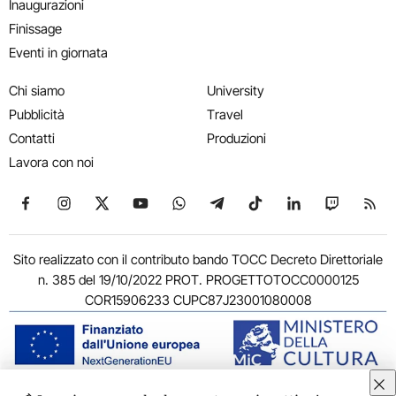
Inaugurazioni
Finissage
Eventi in giornata
Chi siamo
University
Pubblicità
Travel
Contatti
Produzioni
Lavora con noi
Seguici su Facebook
Seguici su Instagram
Seguici su X
Seguici su YouTube
Seguici su WhatsApp
Seguici su Telegram
Seguici su TikTok
Seguici su Link
Seguici su
Segui
Sito realizzato con il contributo bando TOCC Decreto Direttoriale
n. 385 del 19/10/2022 PROT. PROGETTOTOCC0000125
COR15906233 CUPC87J23001080008