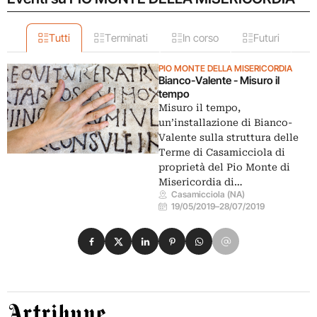
Tutti
Terminati
In corso
Futuri
PIO MONTE DELLA MISERICORDIA
Bianco-Valente - Misuro il
tempo
Misuro il tempo,
un’installazione di Bianco-
Valente sulla struttura delle
Terme di Casamicciola di
proprietà del Pio Monte di
Misericordia di…
Casamicciola (NA)
19/05/2019
–
28/07/2019
Condividi su Facebook
Condividi su X
Condividi su LinkedIn
Condividi su Pinterest
Condividi su WhatsApp
Condividi su Email
Artribune