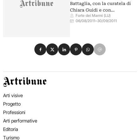
Battaglia, con la curatela di
Chiara Guidi e con…
Forte dei Marmi (LU)
06/08/2011
–
30/09/2011
Condividi su Facebook
Condividi su X
Condividi su LinkedIn
Condividi su Pinterest
Condividi su WhatsApp
Condividi su Email
Artribune
Arti visive
Progetto
Professioni
Arti performative
Editoria
Turismo