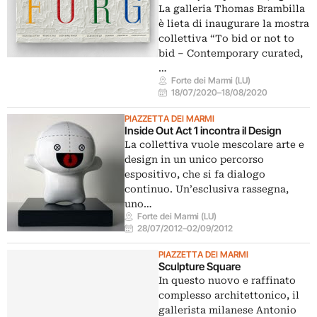
La galleria Thomas Brambilla
è lieta di inaugurare la mostra
collettiva “To bid or not to
bid – Contemporary curated,
…
Forte dei Marmi (LU)
18/07/2020
–
18/08/2020
PIAZZETTA DEI MARMI
Inside Out Act 1 incontra il Design
La collettiva vuole mescolare arte e
design in un unico percorso
espositivo, che si fa dialogo
continuo. Un’esclusiva rassegna,
uno…
Forte dei Marmi (LU)
28/07/2012
–
02/09/2012
PIAZZETTA DEI MARMI
Sculpture Square
In questo nuovo e raffinato
complesso architettonico, il
gallerista milanese Antonio