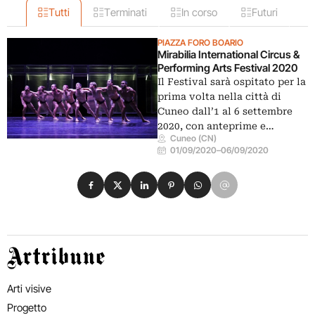
Tutti
Terminati
In corso
Futuri
PIAZZA FORO BOARIO
Mirabilia International Circus &
Performing Arts Festival 2020
Il Festival sarà ospitato per la
prima volta nella città di
Cuneo dall’1 al 6 settembre
2020, con anteprime e…
Cuneo (CN)
01/09/2020
–
06/09/2020
Condividi su Facebook
Condividi su X
Condividi su LinkedIn
Condividi su Pinterest
Condividi su WhatsApp
Condividi su Email
Artribune
Arti visive
Progetto