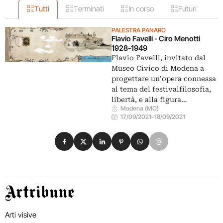
Tutti
Terminati
In corso
Futuri
PALESTRA PANARO
Flavio Favelli - Ciro Menotti
1928-1949
Flavio Favelli, invitato dal
Museo Civico di Modena a
progettare un’opera connessa
al tema del festivalfilosofia,
libertà, e alla figura…
Modena (MO)
17/09/2021
–
18/09/2021
Condividi su Facebook
Condividi su X
Condividi su LinkedIn
Condividi su Pinterest
Condividi su WhatsApp
Condividi su Email
Artribune
Arti visive