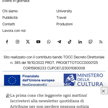
Eventi in giornata
Chi siamo
University
Pubblicità
Travel
Contatti
Produzioni
Lavora con noi
Seguici su Facebook
Seguici su Instagram
Seguici su X
Seguici su YouTube
Seguici su WhatsApp
Seguici su Telegram
Seguici su TikTok
Seguici su Link
Seguici su
Segui
Sito realizzato con il contributo bando TOCC Decreto Direttoriale
n. 385 del 19/10/2022 PROT. PROGETTOTOCC0000125
COR15906233 CUPC87J23001080008
La prima cosa che leggerete ogni mattina!
© 2011-2026 ARTRIBUNE srl – Corso Vittorio Emanuele II, 287 –
Iscrivetevi alla newsletter quotidiana di
00186 Roma - P.I. 11381581005
Artribune per non perdere nessuna notizia
Privacy: Responsabile della protezione dei dati personali