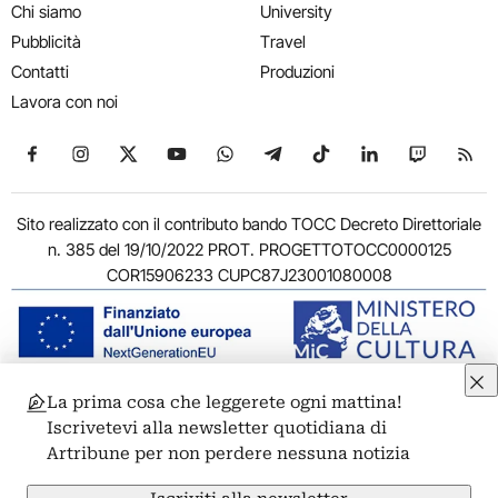
Chi siamo
University
Pubblicità
Travel
Contatti
Produzioni
Lavora con noi
Seguici su Facebook
Seguici su Instagram
Seguici su X
Seguici su YouTube
Seguici su WhatsApp
Seguici su Telegram
Seguici su TikTok
Seguici su Link
Seguici su
Segui
Sito realizzato con il contributo bando TOCC Decreto Direttoriale
n. 385 del 19/10/2022 PROT. PROGETTOTOCC0000125
COR15906233 CUPC87J23001080008
La prima cosa che leggerete ogni mattina!
© 2011-2026 ARTRIBUNE srl – Corso Vittorio Emanuele II, 287 –
Iscrivetevi alla newsletter quotidiana di
00186 Roma - P.I. 11381581005
Artribune per non perdere nessuna notizia
Privacy: Responsabile della protezione dei dati personali
ARTRIBUNE srl – Corso Vittorio Emanuele II, 287 – 00186 Roma