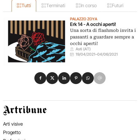
Tutti
Terminati
In corso
Futuri
PALAZZO ZOYA
Erk 14 - A occhi aperti!
Una sorta di flashmob invita i
passanti a guardare sempre a
occhi aperti!
Asti (AT)
19/04/2021
–
04/06/2021
Condividi su Facebook
Condividi su X
Condividi su LinkedIn
Condividi su Pinterest
Condividi su WhatsApp
Condividi su Email
Artribune
Arti visive
Progetto